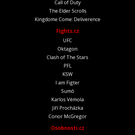
Call of Duty
The Elder Scrolls
Kingdome Come: Deliverence
Fights.cz
UFC
Oktagon
Clash of The Stars
PFL
KSW
I am Figter
Sumó
Karlos Vémola
Jiří Procházka
Conor McGregor
Osobnosti.cz