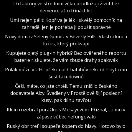
Tři faktory ve středním věku prodlužují život bez
demence až o třináct let
Umí nejen pálit: Kopřiva je lék i skvělý pomocník na
zahradě, jen je potřeba ji použít správně
Nový domov Seleny Gomez v Beverly Hills: Vlastní kino i
luxus, který překvapí
Kupujete ojetý plug-in hybrid? Bez ověřeného reportu
baterie riskujete, že vám zbude drahý spalovák
Polák může v UFC překonat Chabibův rekord. Chybí mu
šest takedownů
Češi, máte, co jste chtěli. Temu zničilo českého
dodavatele Alzy. Švadleny v Prostějově šijí poslední
kusy, pak dílnu zavřou
Klein rozebral porážku s Musayevem. Přiznal, co mu v
zápase vůbec nefungovalo
Ruský obr trefil soupeře kopem do hlavy. Hotovo bylo