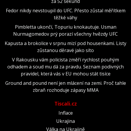
za 52 sekund
Fedor nikdy nevstoupil do UFC. Přesto zůstal měřítkem
těžké váhy
Pimbletta ukončí, Topuriu knokautuje. Usman
Nurmagomedov prý porazí všechny hvězdy UFC
Kapusta a brokolice v srpnu mizí pod housenkami. Listy
zůstanou děravé jako síto
V Rakousku vám policista změří rychlost pouhým
odhadem a soud mu dá za pravdu. Seznam podivných
pravidel, která vás v EU mohou stát tisíce
Ground and pound není jen mlácení na zemi. Proč tahle
zbraň rozhoduje zápasy MMA
Tiscali.cz
Inflace
Ukrajina
Válka na Ukrajině