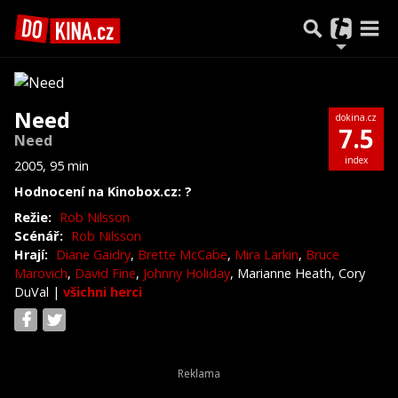
Need
dokina.cz
7.5
Need
index
2005, 95 min
Hodnocení na Kinobox.cz: ?
Režie:
Rob Nilsson
Scénář:
Rob Nilsson
Hrají:
Diane Gaidry
,
Brette McCabe
,
Mira Larkin
,
Bruce
Marovich
,
David Fine
,
Johnny Holiday
, Marianne Heath, Cory
DuVal
|
všichni herci