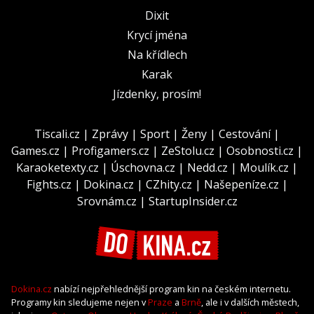
Dixit
Krycí jména
Na křídlech
Karak
Jízdenky, prosím!
Tiscali.cz
|
Zprávy
|
Sport
|
Ženy
|
Cestování
|
Games.cz
|
Profigamers.cz
|
ZeStolu.cz
|
Osobnosti.cz
|
Karaoketexty.cz
|
Úschovna.cz
|
Nedd.cz
|
Moulík.cz
|
Fights.cz
|
Dokina.cz
|
CZhity.cz
|
Našepeníze.cz
|
Srovnám.cz
|
StartupInsider.cz
Dokina.cz
nabízí nejpřehlednější program kin na českém internetu.
Programy kin sledujeme nejen v
Praze
a
Brně
, ale i v dalších městech,