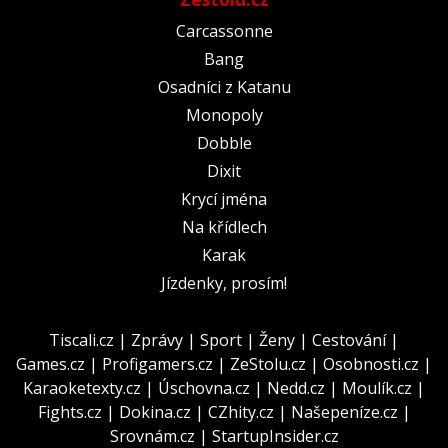
Carcassonne
Bang
Osadníci z Katanu
Monopoly
Dobble
Dixit
Krycí jména
Na křídlech
Karak
Jízdenky, prosím!
Tiscali.cz
|
Zprávy
|
Sport
|
Ženy
|
Cestování
|
Games.cz
|
Profigamers.cz
|
ZeStolu.cz
|
Osobnosti.cz
|
Karaoketexty.cz
|
Úschovna.cz
|
Nedd.cz
|
Moulík.cz
|
Fights.cz
|
Dokina.cz
|
CZhity.cz
|
Našepeníze.cz
|
Srovnám.cz
|
StartupInsider.cz