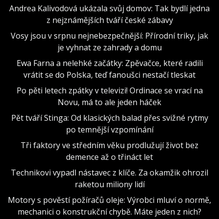
Andrea Kalivodová ukázala svůj domov: Tak bydlí jedna
z nejznámějších tváří české zábavy
Vosy jsou v srpnu nejnebezpečnější: Přírodní triky, jak
je vyhnat ze zahrady a domu
Ewa Farna a nelehké začátky: Zpěvačce, které radili
vrátit se do Polska, teď fanoušci nestačí tleskat
Po pěti letech zpátky v televizi! Ordinace se vrací na
Novu, má to ale jeden háček
Pět tváří Stinga: Od klasických balad přes svižné rytmy
po temnější vzpomínání
Tři faktory ve středním věku prodlužují život bez
demence až o třináct let
Technikovi vypadl nástavec z klíče. Za okamžik ohrozil
raketou miliony lidí
Motory s pověstí požíračů oleje: Výrobci mluví o normě,
mechanici o konstrukční chybě. Máte jeden z nich?