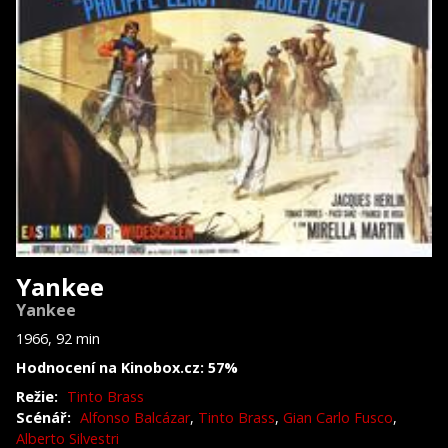
Yankee
Yankee
1966, 92 min
Hodnocení na Kinobox.cz: 57%
Režie:
Tinto Brass
Scénář:
Alfonso Balcázar
,
Tinto Brass
,
Gian Carlo Fusco
,
Alberto Silvestri