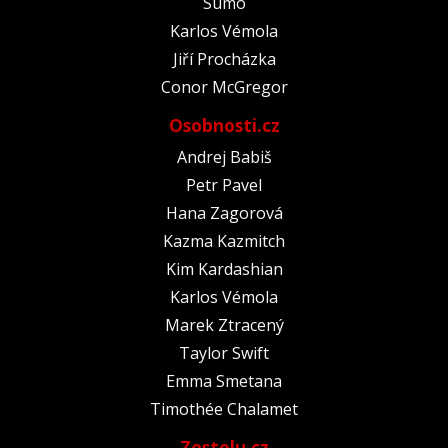
Sumó
Karlos Vémola
Jiří Procházka
Conor McGregor
Osobnosti.cz
Andrej Babiš
Petr Pavel
Hana Zagorová
Kazma Kazmitch
Kim Kardashian
Karlos Vémola
Marek Ztracený
Taylor Swift
Emma Smetana
Timothée Chalamet
Zestolu.cz