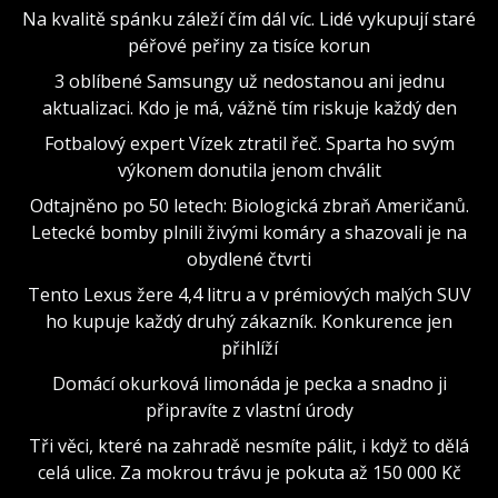
Na kvalitě spánku záleží čím dál víc. Lidé vykupují staré
péřové peřiny za tisíce korun
3 oblíbené Samsungy už nedostanou ani jednu
aktualizaci. Kdo je má, vážně tím riskuje každý den
Fotbalový expert Vízek ztratil řeč. Sparta ho svým
výkonem donutila jenom chválit
Odtajněno po 50 letech: Biologická zbraň Američanů.
Letecké bomby plnili živými komáry a shazovali je na
obydlené čtvrti
Tento Lexus žere 4,4 litru a v prémiových malých SUV
ho kupuje každý druhý zákazník. Konkurence jen
přihlíží
Domácí okurková limonáda je pecka a snadno ji
připravíte z vlastní úrody
Tři věci, které na zahradě nesmíte pálit, i když to dělá
celá ulice. Za mokrou trávu je pokuta až 150 000 Kč