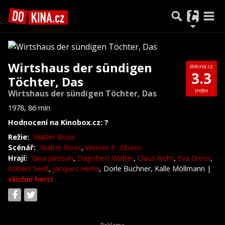
Wirtshaus der sündigen
dokina.cz
3.3
Töchter, Das
index
Wirtshaus der sündigen Töchter, Das
1978, 86 min
Hodnocení na Kinobox.cz: ?
Režie:
Walter Boos
Scénář:
Walter Boos
,
Werner P. Zibaso
Hrají:
Gina Janssen
,
Dagobert Walter
,
Claus Richt
,
Eva Gross
,
Robert Seidl
,
Jacques Herlin
, Dorle Buchner, Kalle Möllmann
|
všichni herci