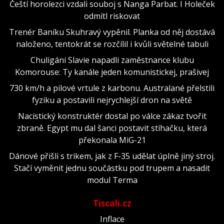
Čeští horolezci vzdali souboj s Nanga Parbat. I Holeček
odmítl riskovat
Trenér Baníku Skuhravý vypěnil. Planka od něj dostává
naloženo, tentokrát se rozčílil i kvůli světelné tabuli
Chuligáni Slavie napadli zaměstnance klubu
Komorouse: Ty kanále jeden komunistickej, prašivej
730 km/h a pilové vrtule z karbonu. Australané přelstili
fyziku a postavili nejrychlejší dron na světě
Nacistický konstruktér dostal po válce zákaz tvořit
zbraně. Egypt mu dal šanci postavit stíhačku, která
překonala MiG-21
Dánové přišli s trikem, jak z F-35 udělat úplně jiný stroj.
Stačí vyměnit jednu součástku pod trupem a nasadit
modul Terma
Tiscali.cz
Inflace