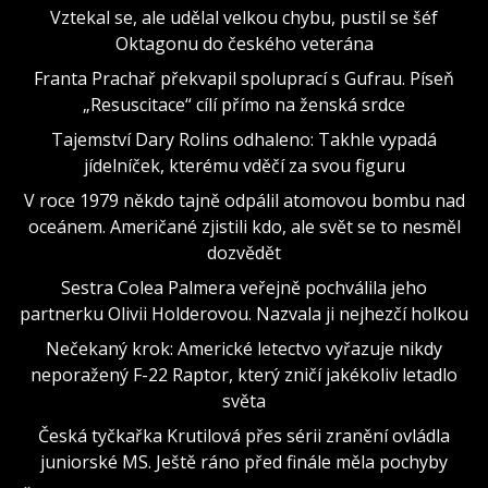
Vztekal se, ale udělal velkou chybu, pustil se šéf
Oktagonu do českého veterána
Franta Prachař překvapil spoluprací s Gufrau. Píseň
„Resuscitace“ cílí přímo na ženská srdce
Tajemství Dary Rolins odhaleno: Takhle vypadá
jídelníček, kterému vděčí za svou figuru
V roce 1979 někdo tajně odpálil atomovou bombu nad
oceánem. Američané zjistili kdo, ale svět se to nesměl
dozvědět
Sestra Colea Palmera veřejně pochválila jeho
partnerku Olivii Holderovou. Nazvala ji nejhezčí holkou
Nečekaný krok: Americké letectvo vyřazuje nikdy
neporažený F-22 Raptor, který zničí jakékoliv letadlo
světa
Česká tyčkařka Krutilová přes sérii zranění ovládla
juniorské MS. Ještě ráno před finále měla pochyby