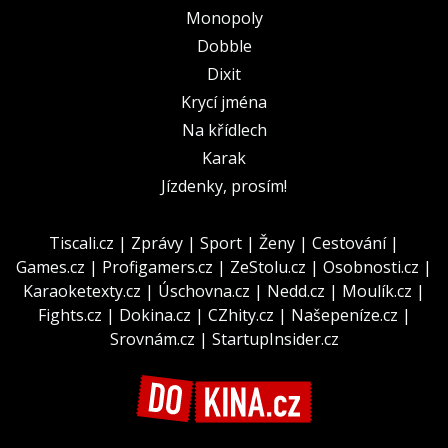
Monopoly
Dobble
Dixit
Krycí jména
Na křídlech
Karak
Jízdenky, prosím!
Tiscali.cz
|
Zprávy
|
Sport
|
Ženy
|
Cestování
|
Games.cz
|
Profigamers.cz
|
ZeStolu.cz
|
Osobnosti.cz
|
Karaoketexty.cz
|
Úschovna.cz
|
Nedd.cz
|
Moulík.cz
|
Fights.cz
|
Dokina.cz
|
CZhity.cz
|
Našepeníze.cz
|
Srovnám.cz
|
StartupInsider.cz