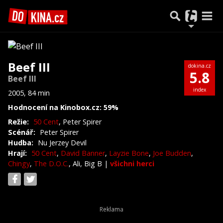
Beef III
dokina.cz
5.8
Beef III
index
2005, 84 min
Hodnocení na Kinobox.cz: 59%
Režie:
50 Cent
, Peter Spirer
Scénář:
Peter Spirer
Hudba:
Nu Jerzey Devil
Hrají:
50 Cent
,
David Banner
,
Layzie Bone
,
Joe Budden
,
Chingy
,
The D.O.C.
, Ali, Big B
|
všichni herci