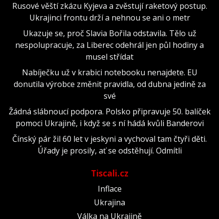
Rusové věští zkázu Kyjeva a zvěstují raketový postup.
Ukrajinci frontu drží a nehnou se ani o metr
Ukazuje se, proč Slavia Bořila odstavila. Tělo už
nespolupracuje, za Liberec odehrál jen půl hodiny a
musel střídat
Nabíječku už v krabici notebooku nenajdete. EU
donutila výrobce změnit pravidla, od dubna jedině za
své
Žádná slábnoucí podpora. Polsko připravuje 50. balíček
pomoci Ukrajině, i když se s ní hádá kvůli Banderovi
Čínský pár žil 60 let v jeskyni a vychoval tam čtyři děti.
Úřady je prosily, ať se odstěhují. Odmítli
Tiscali.cz
Inflace
Ukrajina
Válka na Ukrajině