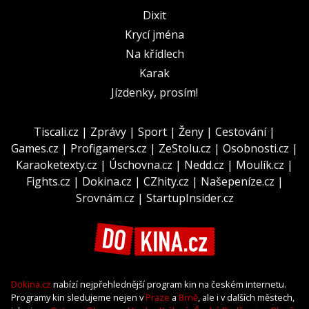
Dixit
Krycí jména
Na křídlech
Karak
Jízdenky, prosím!
Tiscali.cz
|
Zprávy
|
Sport
|
Ženy
|
Cestování
|
Games.cz
|
Profigamers.cz
|
ZeStolu.cz
|
Osobnosti.cz
|
Karaoketexty.cz
|
Úschovna.cz
|
Nedd.cz
|
Moulík.cz
|
Fights.cz
|
Dokina.cz
|
CZhity.cz
|
Našepeníze.cz
|
Srovnám.cz
|
StartupInsider.cz
Dokina.cz
nabízí nejpřehlednější program kin na českém internetu.
Programy kin sledujeme nejen v
Praze
a
Brně
, ale i v dalších městech,