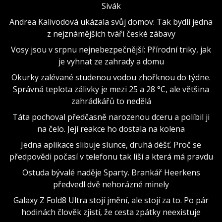
Sivák
Andrea Kalivodová ukázala svůj domov: Tak bydlí jedna
z nejznámějších tváří české zábavy
Vosy jsou v srpnu nejnebezpečnější: Přírodní triky, jak
je vyhnat ze zahrady a domu
Okurky zalévané studenou vodou zhořknou do týdne.
Správná teplota zálivky je mezi 25 a 28 °C, ale většina
zahrádkářů to nedělá
Táta pochoval předčasně narozenou dceru a políbil ji
na čelo. Její reakce ho dostala na kolena
Jedna aplikace slibuje slunce, druhá déšť. Proč se
předpovědi počasí v telefonu tak liší a která má pravdu
Ostuda bývalé naděje Sparty. Brankář Heerkens
předvedl dvě nehorázné minely
Galaxy Z Fold8 Ultra stojí jmění, ale stojí za to. Po pár
hodinách člověk zjistí, že cesta zpátky neexistuje