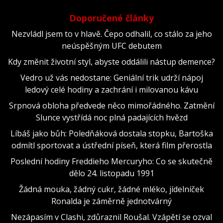
Doporučené články
Nezvládl jsem to v hlavě. Čepo odhalil, co stálo za jeho
neúspěšným UFC debutem
Kdy změnit životní styl, abyste oddálili nástup demence?
Vedro už vás nedostane: Geniální trik udrží nápoj
ledový celé hodiny a zachrání i milovanou kávu
Srpnová obloha předvede něco mimořádného. Zatmění
Slunce vystřídá noc plná padajících hvězd
Líbáš jako bůh: Poledňáková dostala stopku, Bartoška
odmítl sportovat a ústřední píseň, která film přerostla
Poslední hodiny Freddieho Mercuryho: Co se skutečně
dělo 24. listopadu 1991
Žádná mouka, žádný cukr, žádné mléko, jídelníček
Ronalda je záměrně jednotvárný
Nezápasím v Clashi, zdůraznil Roušal. Vzápětí se ozval