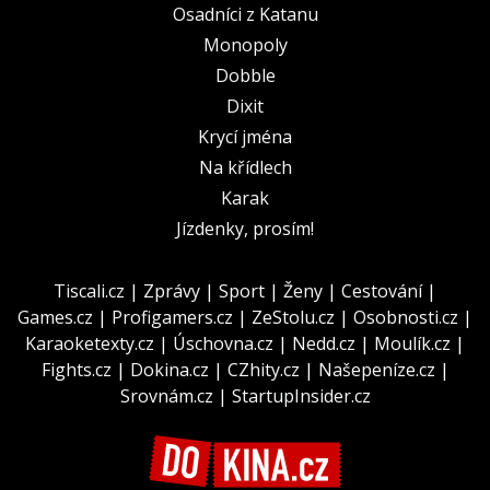
Osadníci z Katanu
Monopoly
Dobble
Dixit
Krycí jména
Na křídlech
Karak
Jízdenky, prosím!
Tiscali.cz
|
Zprávy
|
Sport
|
Ženy
|
Cestování
|
Games.cz
|
Profigamers.cz
|
ZeStolu.cz
|
Osobnosti.cz
|
Karaoketexty.cz
|
Úschovna.cz
|
Nedd.cz
|
Moulík.cz
|
Fights.cz
|
Dokina.cz
|
CZhity.cz
|
Našepeníze.cz
|
Srovnám.cz
|
StartupInsider.cz