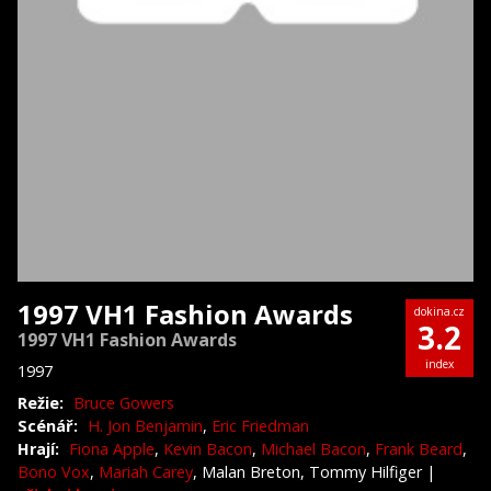
1997 VH1 Fashion Awards
dokina.cz
3.2
1997 VH1 Fashion Awards
index
1997
Režie:
Bruce Gowers
Scénář:
H. Jon Benjamin
,
Eric Friedman
Hrají:
Fiona Apple
,
Kevin Bacon
,
Michael Bacon
,
Frank Beard
,
Bono Vox
,
Mariah Carey
, Malan Breton, Tommy Hilfiger
|