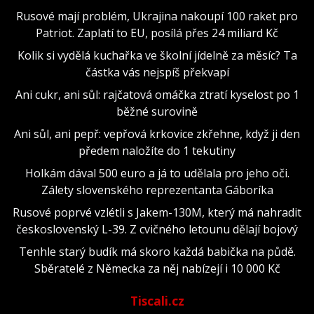
Rusové mají problém, Ukrajina nakoupí 100 raket pro
Patriot. Zaplatí to EU, posílá přes 24 miliard Kč
Kolik si vydělá kuchařka ve školní jídelně za měsíc? Ta
částka vás nejspíš překvapí
Ani cukr, ani sůl: rajčatová omáčka ztratí kyselost po 1
běžné surovině
Ani sůl, ani pepř: vepřová krkovice zkřehne, když ji den
předem naložíte do 1 tekutiny
Holkám dával 500 euro a já to udělala pro jeho oči.
Zálety slovenského reprezentanta Gáboríka
Rusové poprvé vzlétli s Jakem-130M, který má nahradit
československý L-39. Z cvičného letounu dělají bojový
Tenhle starý budík má skoro každá babička na půdě.
Sběratelé z Německa za něj nabízejí i 10 000 Kč
Tiscali.cz