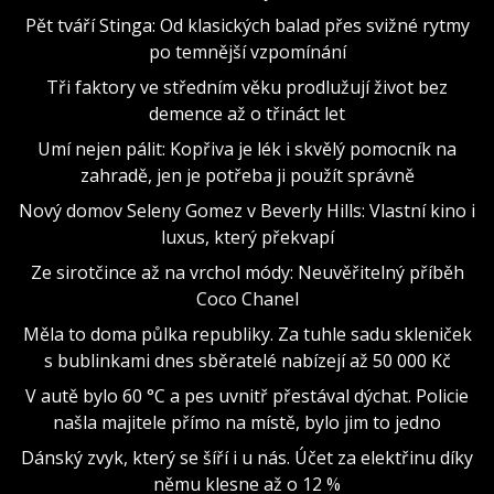
Pět tváří Stinga: Od klasických balad přes svižné rytmy
po temnější vzpomínání
Tři faktory ve středním věku prodlužují život bez
demence až o třináct let
Umí nejen pálit: Kopřiva je lék i skvělý pomocník na
zahradě, jen je potřeba ji použít správně
Nový domov Seleny Gomez v Beverly Hills: Vlastní kino i
luxus, který překvapí
Ze sirotčince až na vrchol módy: Neuvěřitelný příběh
Coco Chanel
Měla to doma půlka republiky. Za tuhle sadu skleniček
s bublinkami dnes sběratelé nabízejí až 50 000 Kč
V autě bylo 60 °C a pes uvnitř přestával dýchat. Policie
našla majitele přímo na místě, bylo jim to jedno
Dánský zvyk, který se šíří i u nás. Účet za elektřinu díky
němu klesne až o 12 %