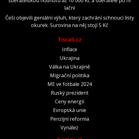
sběratelskou hodnotu až 10 000 Kč a sběratelé po ní
lační
Češi objevili geniální výluh, který zachrání schnoucí listy
okurek. Surovina na něj stojí 5 Kč
Tiscali.cz
Inflace
Ukrajina
Válka na Ukrajině
Migrační politika
ME ve fotbale 2024
Ruský prezident
Ceny energií
Evropská unie
Penzijní reforma
Vynález