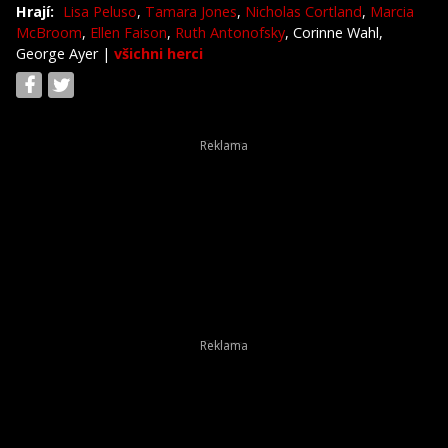
Hrají:
Lisa Peluso
,
Tamara Jones
,
Nicholas Cortland
,
Marcia
McBroom
,
Ellen Faison
,
Ruth Antonofsky
, Corinne Wahl,
George Ayer
|
všichni herci