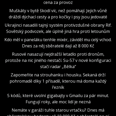
cena za provoz
Muškáty v bytě škodí víc, než pomáhají. Jejich vůně
dráždí dýchací cesty a pro kočky i psy jsou jedovaté
Ukrajinci nasadili tajný systém protivzdušné obrany Rif.
Sovětský podvozek, ale úplně jiná hra proti letounům
Kdo měl v paneláku tenhle mixér, záviděl mu celý vchod.
Dnes za něj sběratelé dají až 8 000 Kč
Rusové nasazují nejdražší letadlo proti dronům,
protože na nic jiného nestačí. Su-57 v nové konfiguraci
stačí radar „Bělka“
Zapomeňte na strouhanku i housku. Sekaná drží
pohromadě díky 1 přísadě, kterou má doma každý
řezník
5 kódů, které uvolní gigabajty v Gmailu za pár minut.
Fungují roky, ale moc lidí je nezná
Nemáte v garáži tuhle starou vrtačku? Dnes má