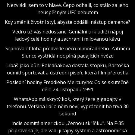
Nezvládl jsem to v hlavě. Čepo odhalil, co stálo za jeho
neúspěšným UFC debutem
Kdy změnit životní styl, abyste oddálili nástup demence?
Vedro už vás nedostane: Geniální trik udrží nápoj
ledový celé hodiny a zachrání i milovanou kávu
Srpnová obloha předvede něco mimořádného. Zatmění
Slunce vystřídá noc plná padajících hvězd
Líbáš jako bůh: Poledňáková dostala stopku, Bartoška
odmítl sportovat a ústřední píseň, která film přerostla
Poslední hodiny Freddieho Mercuryho: Co se skutečně
dělo 24. listopadu 1991
WhatsApp má skrytý koš, který žere gigabajty v
telefonu. Většina lidí o něm neví, vyprázdnit ho trvá 30
sekund
Indie odmítá americkou „černou skříňku". Na F-35
připravena je, ale vadí jí tajný systém a astronomická