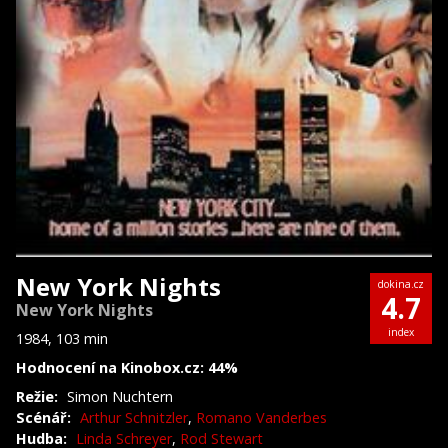
New York Nights
dokina.cz
4.7
New York Nights
index
1984, 103 min
Hodnocení na Kinobox.cz: 44%
Režie:
Simon Nuchtern
Scénář:
Arthur Schnitzler
,
Romano Vanderbes
Hudba:
Linda Schreyer
,
Rod Stewart