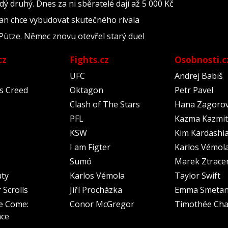
 druhý. Dnes za ni sběratelé dají až 5 000 Kč
ian chce vybudovat skutečného rivala
tze. Němec znovu otevřel starý duel
cz
Fights.cz
Osobnosti.c
UFC
Andrej Babiš
's Creed
Oktagon
Petr Pavel
Clash of The Stars
Hana Zagoro
PFL
Kazma Kazmit
KSW
Kim Kardashi
I am Figter
Karlos Vémol
Sumó
Marek Ztrace
uty
Karlos Vémola
Taylor Swift
 Scrolls
Jiří Procházka
Emma Smeta
e Come:
Conor McGregor
Timothée Cha
nce