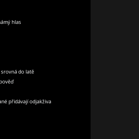
známý hlas
 srovná do latě
dpověď
ané přidávají odjakživa