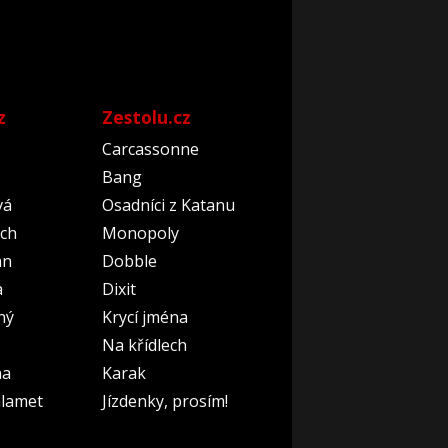
z
Zestolu.cz
Carcassonne
Bang
vá
Osadníci z Katanu
ch
Monopoly
an
Dobble
a
Dixit
ný
Krycí jména
Na křídlech
na
Karak
lamet
Jízdenky, prosím!