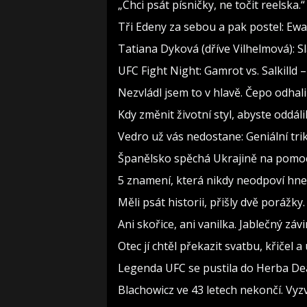
„Chci psát písničky, ne točit reelska.
Tři Edeny za sebou a pak postel: Ewa
Tatiana Dyková (dříve Vilhelmová): Sl
UFC Fight Night: Gamrot vs. Salkilld 
Nezvládl jsem to v hlavě. Čepo odha
Kdy změnit životní styl, abyste oddál
Vedro už vás nedostane: Geniální tri
Španělsko spěchá Ukrajině na pomoc,
5 znamení, která nikdy neodpoví hne
Měli psát historii, přišly dvě poráž
Ani skořice, ani vanilka. Jablečný zá
Otec jí chtěl překazit svatbu, křičel a
Legenda UFC se pustila do Herba Dea
Blachowicz ve 43 letech nekončí. Vy