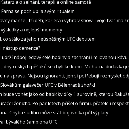
“ Katarzia o selhání, terapii a online samotě
 Farna se pochlubila svým rituálem
avný manžel, tři děti, kariéra i výhra v show Tvoje tvář má 
– výsledky a nejlepší momenty
lil, co stálo za jeho neúspěšným UFC debutem
ili nástup demence?
k udrží nápoj ledový celé hodiny a zachrání i milovanou kávu
 dny ruských pěšáků se chýlí ke konci. Mohutná dodávka je
d na zprávu. Nejsou ignoranti, jen si potřebují rozmyslet o
ky. Slovákům galavečer UFC v Bělehradě zhořkl
vin bude vonět jako od babičky díky 1 surovině, kterou Rakuš
 urážel ženicha. Po pár letech přišel o firmu, přátele i respekt
na. Chyba sudího může stát bojovníka půl výplaty
zval bývalého šampiona UFC