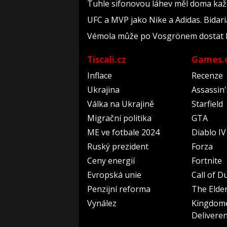
Tuhle sifonovou láhev měl doma každý
UFC a MVP jako Nike a Adidas. Bidar
Vémola může po Vosgrönem dostat Pü
Tiscali.cz
Games.
Inflace
Recenze
Ukrajina
Assassin
Válka na Ukrajině
Starfield
Migrační politika
GTA
ME ve fotbale 2024
Diablo IV
Ruský prezident
Forza
Ceny energií
Fortnite
Evropská unie
Call of D
Penzijní reforma
The Elder
Vynález
Kingdom
Delivere