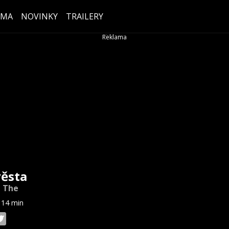
ÉMA
NOVINKY
TRAILERY
ěsta
, The
114 min