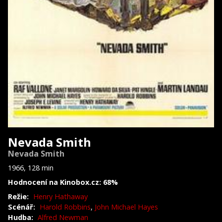
Nevada Smith
Nevada Smith
1966, 128 min
Hodnocení na Kinobox.cz: 68%
Režie:
Henry Hathaway
Scénář:
Harold Robbins
,
John Michael Hayes
Hudba:
Alfred Newman