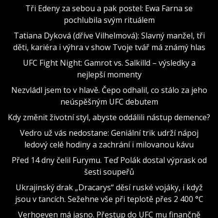
Tři Edeny za sebou a pak postel: Ewa Farna se
pochlubila svým rituálem
Tatiana Dyková (dříve Vilhelmová): Slavný manžel, tři
děti, kariéra i výhra v show Tvoje tvář má známý hlas
UFC Fight Night: Gamrot vs. Salkilld – výsledky a
nejlepší momenty
Nezvládl jsem to v hlavě. Čepo odhalil, co stálo za jeho
neúspěšným UFC debutem
Kdy změnit životní styl, abyste oddálili nástup demence?
Vedro už vás nedostane: Geniální trik udrží nápoj
ledový celé hodiny a zachrání i milovanou kávu
Před 14 dny čelil Furymu. Teď Polák dostal výprask od
šesti soupeřů
Ukrajinský drak „Dracarys“ děsí ruské vojáky, i když
jsou v tancích. Sežehne vše při teplotě přes 2 400 °C
Verhoeven má jasno. Přestup do UFC mu finančně