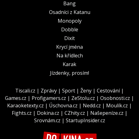
Bang
Osadníci z Katanu
Monopoly
Dobble
Dixit
Krycí jména
Na křídlech
Karak
Jízdenky, prosím!
Tiscali.cz
|
Zprávy
|
Sport
|
Ženy
|
Cestování
|
Games.cz
|
Profigamers.cz
|
ZeStolu.cz
|
Osobnosti.cz
|
Karaoketexty.cz
|
Úschovna.cz
|
Nedd.cz
|
Moulík.cz
|
Fights.cz
|
Dokina.cz
|
CZhity.cz
|
Našepeníze.cz
|
Srovnám.cz
|
StartupInsider.cz