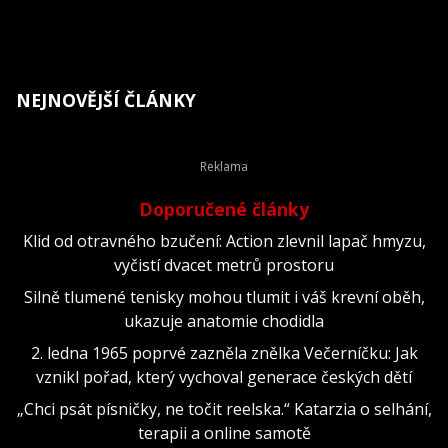
NEJNOVĚJŠÍ ČLÁNKY
Doporučené články
Klid od otravného bzučení: Action zlevnil lapač hmyzu,
vyčistí dvacet metrů prostoru
Silně tlumené tenisky mohou tlumit i váš krevní oběh,
ukazuje anatomie chodidla
2. ledna 1965 poprvé zazněla znělka Večerníčku: Jak
vznikl pořad, který vychoval generace českých dětí
„Chci psát písničky, ne točit reelska.“ Katarzia o selhání,
terapii a online samotě