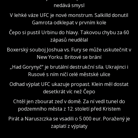
nedává smysl
V lehké váze UFC je nové monstrum. Salkilld donutil
Gamrota odklepat v prvním kole
Čepo si pustil Urbinu do hlavy. Takovou chybu za 60
zápasů neudělal
Boxerský souboj Joshua vs. Fury se může uskutečnit v
New Yorku. Britové se brání
„Had Gorynyč“ je brutální destrukční síla. Ukrajinci i
Rusové s ním ničí celé městské ulice
Odhad výplat UFC ukazuje propast. Klein měl dostat
desetkrát víc než Čepo
Chtěl jen zbourat zeď v domě. Za ní vedl tunel do
podzemního města z 12. století před Kristem
Pirát a Naruszczka se vsadili o 5 000 eur. Poražený je
zaplatí z výplaty