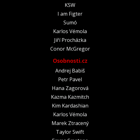
KSW
I am Figter
Sumó
Karlos Vémola
Jiří Procházka
Conor McGregor
Osobnosti.cz
Andrej Babiš
Petr Pavel
Hana Zagorová
Kazma Kazmitch
Kim Kardashian
Karlos Vémola
Marek Ztracený
Taylor Swift