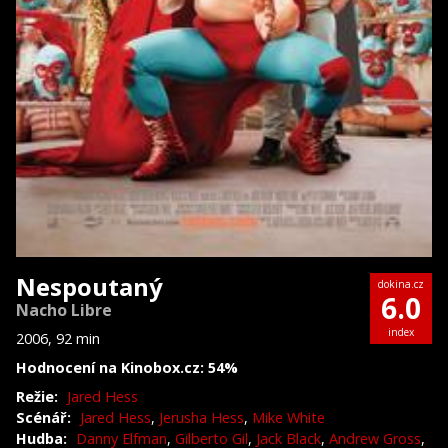
Nespoutaný
dokina.cz
6.0
Nacho Libre
index
2006, 92 min
Hodnocení na Kinobox.cz: 54%
Režie:
Jared Hess
Scénář:
Jared Hess
,
Jerusha Hess
,
Mike White
Hudba:
Danny Elfman
,
Gilberto Gil
,
Jack Black
,
Andrew Gross
,