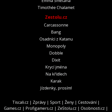
Emma Smetana
Timothée Chalamet
Zestolu.cz
Carcassonne
Bang
Osadníci z Katanu
Monopoly
Dobble
Dixit
Krycí jména
Na křídlech
Karak
Jízdenky, prosím!
Tiscali.cz
|
Zprávy
|
Sport
|
Ženy
|
Cestování
|
Games.cz
|
Profigamers.cz
|
ZeStolu.cz
|
Osobnosti.cz
|