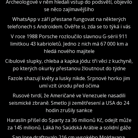
Archeologové v něm hledali vstup do podsvětí, objevilo
se něco zajímavějšího
WhatsApp v září přestane fungovat na některých
telefonech s Androidem. Ověřte si, zda se to týká i vás
V roce 1988 Porsche rozloučilo slavnou G-sérii 911
limitkou 43 kabrioletů. Jedno z nich má 67 000 km a
hledá nového majitele
Cibulové slupky, chleba a kapka jódu: tři věci z kuchyně,
po kterých okurky přestanou žloutnout do týdne
Fazole shazují květy a lusky nikde. Srpnové horko jim
umí vzít úrodu před očima
Rusové tvrdí, že Američané ve Venezuele nasadili
seismické zbraně. Smetlo ji zemětřesení a USA do 24
hodin zrušily sankce
Haraslín přišel do Sparty za 36 milionů Kč, odejít může
za 145 milionů. Láká ho Saúdská Arábie a solidní gáže
San Jose draftovalo 216 cm vysokého Moldavana.