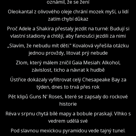
oznámil, že se žení
Oleokantal z olivového oleje chrání mozek myší, u lidí
zatím chybí důkaz
Proč Adele a Shakira přestaly jezdit na turné: Budují si
vlastní stadiony a chtějí, aby fanoušci jezdili za nimi
„Slavím, že nebudu mít děti." Kovalová vyřešila otázku
jednou provždy, litovat prý nebude
Zlom, který málem zničil Gaia Mesiah: Alkohol,
závislost, ticho a návrat k hudbě
Ústřice dokázaly vyfiltrovat celý Chesapeake Bay za
týden, dnes to trvá přes rok
Pět klipů Guns N‘ Roses, které se zapsaly do rockové
historie
Réva v srpnu chytá bílé mapy a bobule praskají. Vlhko s
vedrem udělá své
Pod slavnou mexickou pyramidou vede tajný tunel.