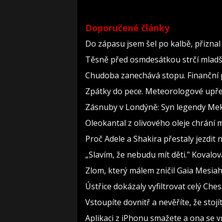
Doporučené články
Do zápasu jsem šel po kalbě, přizn
Těsně před osmdesátkou strčí mladší
Chudoba zanechává stopu. Finanční p
Zpátky do pece. Meteorologové upře
Zásnuby v Londýně: Syn legendy Meky
Oleokantal z olivového oleje chrání m
Proč Adele a Shakira přestaly jezdit na
„Slavím, že nebudu mít děti." Kovalo
Zlom, který málem zničil Gaia Mesiah:
Ústřice dokázaly vyfiltrovat celý Che
Vstoupíte dovnitř a nevěříte, že st
Aplikaci z iPhonu smažete a ona se v