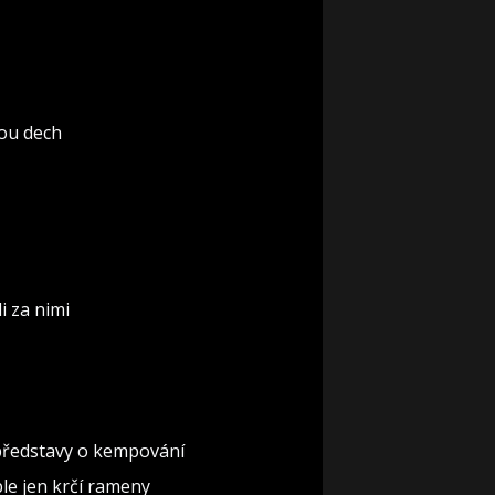
rou dech
i za nimi
 představy o kempování
ple jen krčí rameny