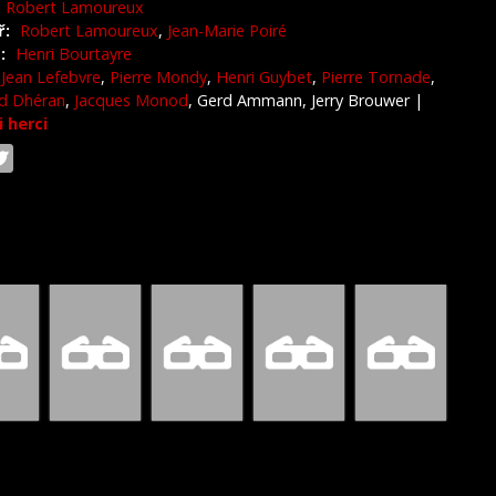
Robert Lamoureux
ř:
Robert Lamoureux
,
Jean-Marie Poiré
:
Henri Bourtayre
Jean Lefebvre
,
Pierre Mondy
,
Henri Guybet
,
Pierre Tornade
,
d Dhéran
,
Jacques Monod
, Gerd Ammann, Jerry Brouwer
|
i herci