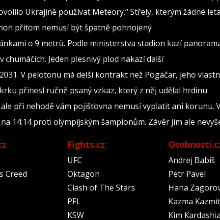
ovolilo Ukrajině používat Meteory.“ Střely, kterým žádné le
Záhon přitom nemusí být špatně pohnojený
žánkami o 9 metrů. Podle ministerstva stadion kazí panoram
 chumáčích. Jeden plesnivý plod nakazí další
031. V pelotonu má delší kontrakt než Pogačar, jeho vlastní
krku přinesl ručně psaný vzkaz, který z něj udělal hrdinu
ale při nehodě vám pojišťovna nemusí vyplatit ani korunu. 
e na 14:14 proti olympijským šampionům. Závěr jim ale nevyš
cz
Fights.cz
Osobnosti.c
UFC
Andrej Babiš
's Creed
Oktagon
Petr Pavel
Clash of The Stars
Hana Zagoro
PFL
Kazma Kazmit
KSW
Kim Kardashi