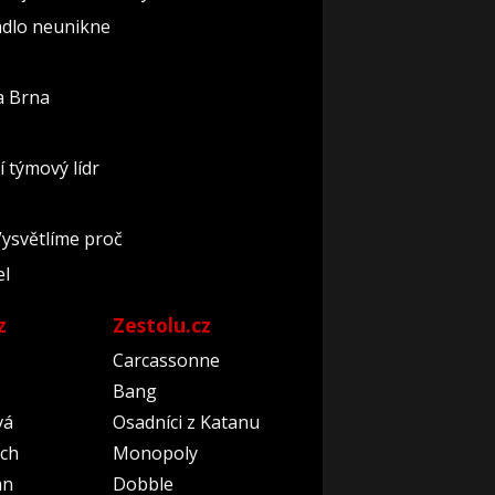
tadlo neunikne
a Brna
 týmový lídr
Vysvětlíme proč
el
z
Zestolu.cz
Carcassonne
Bang
vá
Osadníci z Katanu
ch
Monopoly
an
Dobble