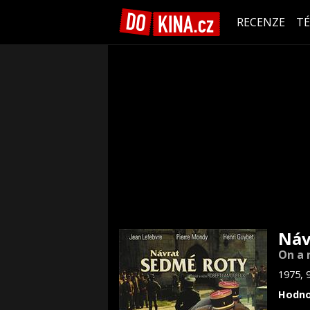
RECENZE
T
Náv
On a 
1975, 
Hodno