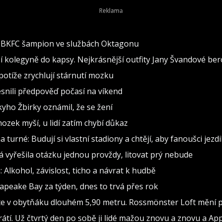
al BKFC šampion ve službách Oktagonu
 kolegyně do kapsy. Nejkrásnější outfity Jany Švandové be
otíže zrychlují stárnutí mozku
snili předpověď počasí na víkend
ho Žbirky oznámil, že se žení
ozek myší, u lidí zatím chybí důkaz
 turné: Budují si vlastní stadiony a chtějí, aby fanoušci jezdil
vá vyřešila otázku jednou provždy, litovat prý nebude
 Alkohol, závislost, ticho a návrat k hudbě
sapeake Bay za týden, dnes to trvá přes rok
ojíte v obytňáku dlouhém 5,90 metru. Rossmönster Loft mění
rátí. Už čtvrtý den po sobě ji lidé mažou znovu a znovu a Ap