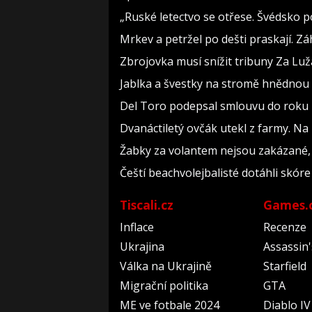
„Ruské letectvo se otřese. Švédsko p
Mrkev a petržel po dešti praskají. 
Zbrojovka musí snížit tribuny Za Lu
Jablka a švestky na stromě hnědnou v
Del Toro podepsal smlouvu do roku 2
Dvanáctiletý ovčák utekl z farmy. Na 
Žabky za volantem nejsou zakázané, 
Čeští beachvolejbalisté dotáhli skór
Tiscali.cz
Games.
Inflace
Recenze
Ukrajina
Assassin
Válka na Ukrajině
Starfield
Migrační politika
GTA
ME ve fotbale 2024
Diablo IV