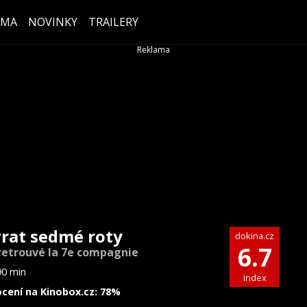
ÉMA
NOVINKY
TRAILERY
rat sedmé roty
dokina.cz
6.7
retrouvé la 7e compagnie
90 min
index
cení na Kinobox.cz: 78%