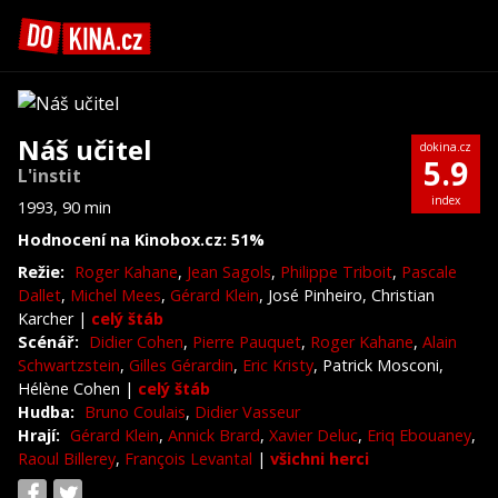
Náš učitel
dokina.cz
5.9
L'instit
index
1993, 90 min
Hodnocení na Kinobox.cz: 51%
Režie:
Roger Kahane
,
Jean Sagols
,
Philippe Triboit
,
Pascale
Dallet
,
Michel Mees
,
Gérard Klein
, José Pinheiro, Christian
Karcher
|
celý štáb
Scénář:
Didier Cohen
,
Pierre Pauquet
,
Roger Kahane
,
Alain
Schwartzstein
,
Gilles Gérardin
,
Eric Kristy
, Patrick Mosconi,
Hélène Cohen
|
celý štáb
Hudba:
Bruno Coulais
,
Didier Vasseur
Hrají:
Gérard Klein
,
Annick Brard
,
Xavier Deluc
,
Eriq Ebouaney
,
Raoul Billerey
,
François Levantal
|
všichni herci