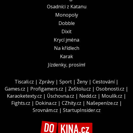
Osadníci z Katanu
Monopoly
Dobble
Dixit
Krycí jména
Na křídlech
Karak
Jízdenky, prosím!
Tiscali.cz
|
Zprávy
|
Sport
|
Ženy
|
Cestování
|
Games.cz
|
Profigamers.cz
|
ZeStolu.cz
|
Osobnosti.cz
|
Karaoketexty.cz
|
Úschovna.cz
|
Nedd.cz
|
Moulík.cz
|
Fights.cz
|
Dokina.cz
|
CZhity.cz
|
Našepeníze.cz
|
Srovnám.cz
|
StartupInsider.cz