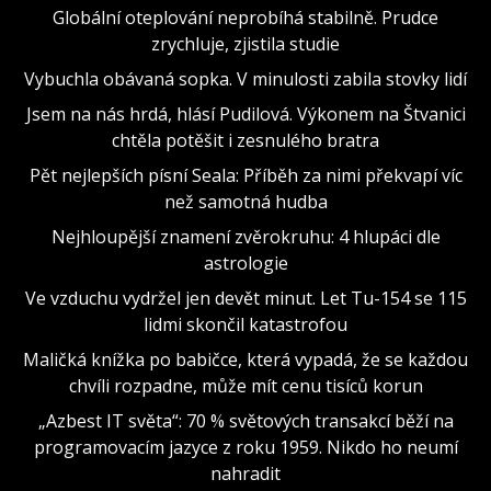
Globální oteplování neprobíhá stabilně. Prudce
zrychluje, zjistila studie
Vybuchla obávaná sopka. V minulosti zabila stovky lidí
Jsem na nás hrdá, hlásí Pudilová. Výkonem na Štvanici
chtěla potěšit i zesnulého bratra
Pět nejlepších písní Seala: Příběh za nimi překvapí víc
než samotná hudba
Nejhloupější znamení zvěrokruhu: 4 hlupáci dle
astrologie
Ve vzduchu vydržel jen devět minut. Let Tu-154 se 115
lidmi skončil katastrofou
Maličká knížka po babičce, která vypadá, že se každou
chvíli rozpadne, může mít cenu tisíců korun
„Azbest IT světa“: 70 % světových transakcí běží na
programovacím jazyce z roku 1959. Nikdo ho neumí
nahradit