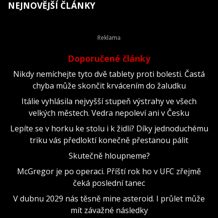
NEJNOVĚJŠÍ ČLÁNKY
Doporučené články
Nikdy nemíchejte tyto dvě tablety proti bolesti. Častá
chyba může skončit krvácením do žaludku
Itálie vyhlásila nejvyšší stupeň výstrahy ve všech
velkých městech. Vedra nepoleví ani v Česku
Lepíte se v horku ke stolu i k židli? Díky jednoduchému
triku vás předloktí konečně přestanou pálit
Skutečně hloupneme?
McGregor je po operaci. Příští rok ho v UFC zřejmě
čeká poslední tanec
V dubnu 2029 nás těsně mine asteroid. I průlet může
mít závažné následky