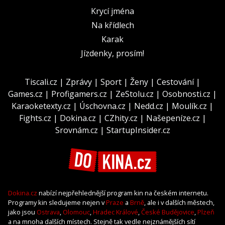
Krycí jména
Na křídlech
Karak
Jízdenky, prosím!
Tiscali.cz
|
Zprávy
|
Sport
|
Ženy
|
Cestování
|
Games.cz
|
Profigamers.cz
|
ZeStolu.cz
|
Osobnosti.cz
|
Karaoketexty.cz
|
Úschovna.cz
|
Nedd.cz
|
Moulík.cz
|
Fights.cz
|
Dokina.cz
|
CZhity.cz
|
Našepeníze.cz
|
Srovnám.cz
|
StartupInsider.cz
Dokina.cz
nabízí nejpřehlednější program kin na českém internetu.
Programy kin sledujeme nejen v
Praze
a
Brně
, ale i v dalších městech,
jako jsou
Ostrava
,
Olomouc
,
Hradec Králové
,
České Budějovice
,
Plzeň
a na mnoha dalších místech. Stejně tak vedle nejznámějších sítí