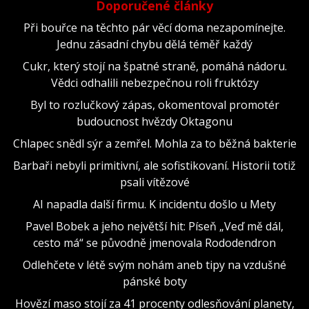
Doporučené články
Při bouřce na těchto pár věcí doma nezapomínejte.
Jednu zásadní chybu dělá téměř každý
Cukr, který stojí na špatné straně, pomáhá nádoru.
Vědci odhalili nebezpečnou roli fruktózy
Byl to rozlučkový zápas, okomentoval promotér
budoucnost hvězdy Oktagonu
Chlapec snědl sýr a zemřel. Mohla za to běžná bakterie
Barbaři nebyli primitivní, ale sofistikovaní. Historii totiž
psali vítězové
AI napadla další firmu. K incidentu došlo u Mety
Pavel Bobek a jeho největší hit: Píseň „Veď mě dál,
cesto má“ se původně jmenovala Rododendron
Odlehčete v létě svým nohám aneb tipy na vzdušné
pánské boty
Hovězí maso stojí za 41 procenty odlesňování planety,