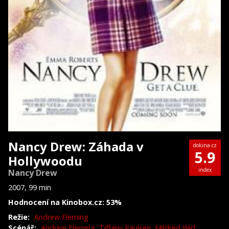
Nancy Drew: Záhada v
dokina.cz
5.9
Hollywoodu
index
Nancy Drew
2007, 99 min
Hodnocení na Kinobox.cz: 53%
Režie:
Andrew Fleming
Scénář:
Andrew Fleming
,
Tiffany Paulsen
,
Mildred Wirt