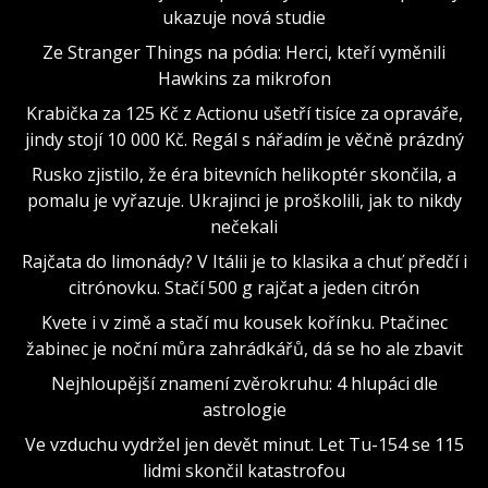
ukazuje nová studie
Ze Stranger Things na pódia: Herci, kteří vyměnili
Hawkins za mikrofon
Krabička za 125 Kč z Actionu ušetří tisíce za opraváře,
jindy stojí 10 000 Kč. Regál s nářadím je věčně prázdný
Rusko zjistilo, že éra bitevních helikoptér skončila, a
pomalu je vyřazuje. Ukrajinci je proškolili, jak to nikdy
nečekali
Rajčata do limonády? V Itálii je to klasika a chuť předčí i
citrónovku. Stačí 500 g rajčat a jeden citrón
Kvete i v zimě a stačí mu kousek kořínku. Ptačinec
žabinec je noční můra zahrádkářů, dá se ho ale zbavit
Nejhloupější znamení zvěrokruhu: 4 hlupáci dle
astrologie
Ve vzduchu vydržel jen devět minut. Let Tu-154 se 115
lidmi skončil katastrofou