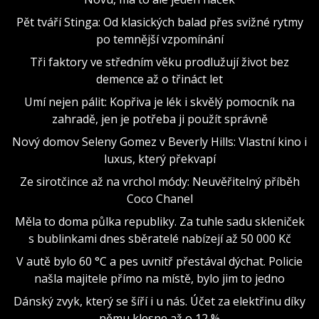
Pět tváří Stinga: Od klasických balad přes svižné rytmy
po temnější vzpomínání
Tři faktory ve středním věku prodlužují život bez
demence až o třináct let
Umí nejen pálit: Kopřiva je lék i skvělý pomocník na
zahradě, jen je potřeba ji použít správně
Nový domov Seleny Gomez v Beverly Hills: Vlastní kino i
luxus, který překvapí
Ze sirotčince až na vrchol módy: Neuvěřitelný příběh
Coco Chanel
Měla to doma půlka republiky. Za tuhle sadu skleniček
s bublinkami dnes sběratelé nabízejí až 50 000 Kč
V autě bylo 60 °C a pes uvnitř přestával dýchat. Policie
našla majitele přímo na místě, bylo jim to jedno
Dánský zvyk, který se šíří i u nás. Účet za elektřinu díky
němu klesne až o 12 %