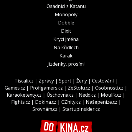
Osadníci z Katanu
Monopoly
Dobble
Dixit
Krycí jména
Na křídlech
Karak
Jízdenky, prosím!
Tiscali.cz
|
Zprávy
|
Sport
|
Ženy
|
Cestování
|
Games.cz
|
Profigamers.cz
|
ZeStolu.cz
|
Osobnosti.cz
|
Karaoketexty.cz
|
Úschovna.cz
|
Nedd.cz
|
Moulík.cz
|
Fights.cz
|
Dokina.cz
|
CZhity.cz
|
Našepeníze.cz
|
Srovnám.cz
|
StartupInsider.cz