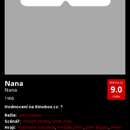
Nana
dokina.cz
9.0
Nana
index
1968
Hodnocení na Kinobox.cz: ?
Režie:
John Davies
Scénář:
Robert Muller
,
Émile Zola
Hrají:
Katherine Schofield
,
Freddie Jones
,
John Bryans
,
Peter