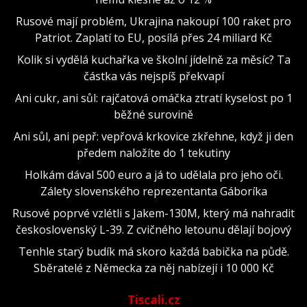
Rusové mají problém, Ukrajina nakoupí 100 raket pro
Patriot. Zaplatí to EU, posílá přes 24 miliard Kč
Kolik si vydělá kuchařka ve školní jídelně za měsíc? Ta
částka vás nejspíš překvapí
Ani cukr, ani sůl: rajčatová omáčka ztratí kyselost po 1
běžné surovině
Ani sůl, ani pepř: vepřová krkovice zkřehne, když ji den
předem naložíte do 1 tekutiny
Holkám dával 500 euro a já to udělala pro jeho oči.
Zálety slovenského reprezentanta Gáboríka
Rusové poprvé vzlétli s Jakem-130M, který má nahradit
československý L-39. Z cvičného letounu dělají bojový
Tenhle starý budík má skoro každá babička na půdě.
Sběratelé z Německa za něj nabízejí i 10 000 Kč
Tiscali.cz