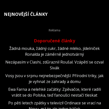
NEJNOVĚJŠÍ ČLÁNKY
Doporučené články
Žádná mouka, žádný cukr, žádné mléko, jídelníček
Ronalda je záměrně jednotvárný
Nezápasím v Clashi, zdůraznil Roušal. Vzápětí se ozval
Sivák
Vosy jsou v srpnu nejnebezpečnější: Přírodní triky, jak
je vyhnat ze zahrady a domu
Ewa Farna a nelehké začátky: Zpěvačce, které radili
vrátit se do Polska, teď fanoušci nestačí tleskat
Po pěti letech zpátky v televizi! Ordinace se vrací na
Novu, má to ale jeden háček