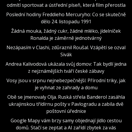
odmítl sportovat a ústřední píseň, která film přerostla
Poslední hodiny Freddieho Mercuryho: Co se skutečně
dělo 24. listopadu 1991
Žádná mouka, žádný cukr, žádné mléko, jídelníček
Ronalda je záměrně jednotvárný
Nezápasím v Clashi, zdůraznil Roušal. Vzápětí se ozval
Sivák
Andrea Kalivodová ukázala svůj domov: Tak bydlí jedna
z nejznámějších tváří české zábavy
Vosy jsou v srpnu nejnebezpečnější: Přírodní triky, jak
je vyhnat ze zahrady a domu
Obě se jmenovaly Olja. Ruská střela Banderol zasáhla
ukrajinskou třídírnu pošty v Pavlogradu a zabila dvě
poštovní úřednice
Google Mapy vám brzy samy objednají jídlo cestou
domů. Stačí se zeptat a AI zařídí zbytek za vás