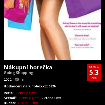
Nákupní horečka
dokina.cz
5.3
Going Shopping
index
2005, 106 min
Hodnocení na Kinobox.cz: 52%
Režie:
Henry Jaglom
Scénář:
Henry Jaglom
, Victoria Foyt
Hudba:
Harriet Schock