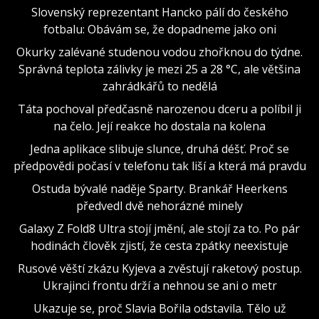
Slovenský reprezentant Hancko pálí do českého
fotbalu: Obávám se, že dopadneme jako oni
Okurky zalévané studenou vodou zhořknou do týdne.
Správná teplota zálivky je mezi 25 a 28 °C, ale většina
zahrádkářů to nedělá
Táta pochoval předčasně narozenou dceru a políbil ji
na čelo. Její reakce ho dostala na kolena
Jedna aplikace slibuje slunce, druhá déšť. Proč se
předpovědi počasí v telefonu tak liší a která má pravdu
Ostuda bývalé naděje Sparty. Brankář Heerkens
předvedl dvě nehorázné minely
Galaxy Z Fold8 Ultra stojí jmění, ale stojí za to. Po pár
hodinách člověk zjistí, že cesta zpátky neexistuje
Rusové věští zkázu Kyjeva a zvěstují raketový postup.
Ukrajinci frontu drží a nehnou se ani o metr
Ukazuje se, proč Slavia Bořila odstavila. Tělo už