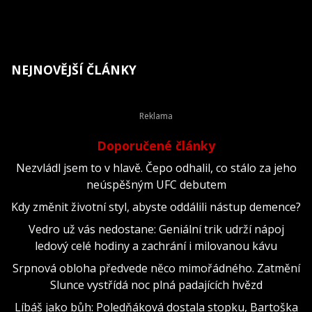
NEJNOVĚJŠÍ ČLÁNKY
Doporučené články
Nezvládl jsem to v hlavě. Čepo odhalil, co stálo za jeho
neúspěšným UFC debutem
Kdy změnit životní styl, abyste oddálili nástup demence?
Vedro už vás nedostane: Geniální trik udrží nápoj
ledový celé hodiny a zachrání i milovanou kávu
Srpnová obloha předvede něco mimořádného. Zatmění
Slunce vystřídá noc plná padajících hvězd
Líbáš jako bůh: Poledňáková dostala stopku, Bartoška