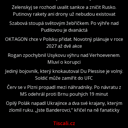
Zelenskyj se rozhodl uvalit sankce a zničit Rusko.
Putinovy rakety ani drony už nebudou existovat
Szabová stoupá světovým žebříčkem. Po výhře nad
Pudilovou je dvanáctá
OKTAGON chce v Polsku přidat. Novotný plánuje v roce
2027 až dvě akce
Rogan zpochybnil Usykovu výhru nad Verhoevenem.
Mluví o korupci
Jediný bojovník, který knokautoval Du Plessise je volný.
Soldić může zamířit do UFC
Červ se v Plzni propadl mezi náhradníky. Po návratu z
MS odehrál proti Brnu pouhých 19 minut
Opilý Polák napadl Ukrajince a dva své krajany, kterým
zlomil ruku. „Jste Banderovci,“ křičel na ně fanaticky
Tiscali.cz