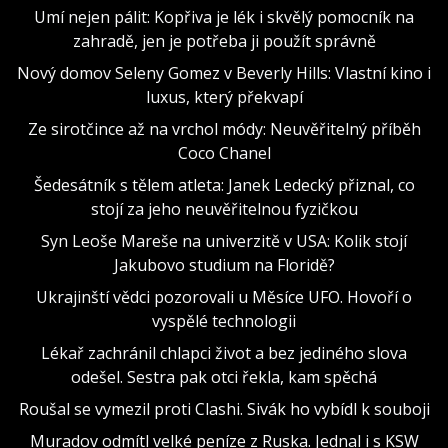
Umí nejen pálit: Kopřiva je lék i skvělý pomocník na
zahradě, jen je potřeba ji použít správně
Nový domov Seleny Gomez v Beverly Hills: Vlastní kino i
luxus, který překvapí
Ze sirotčince až na vrchol módy: Neuvěřitelný příběh
Coco Chanel
Šedesátník s tělem atleta: Janek Ledecký přiznal, co
stojí za jeho neuvěřitelnou fyzičkou
Syn Leoše Mareše na univerzitě v USA: Kolik stojí
Jakubovo studium na Floridě?
Ukrajinští vědci pozorovali u Měsíce UFO. Hovoří o
vyspělé technologii
Lékař zachránil chlapci život a bez jediného slova
odešel. Sestra pak otci řekla, kam spěchá
Roušal se vymezil proti Clashi. Sivák ho vybídl k souboji
Muradov odmítl velké peníze z Ruska. Jednal i s KSW