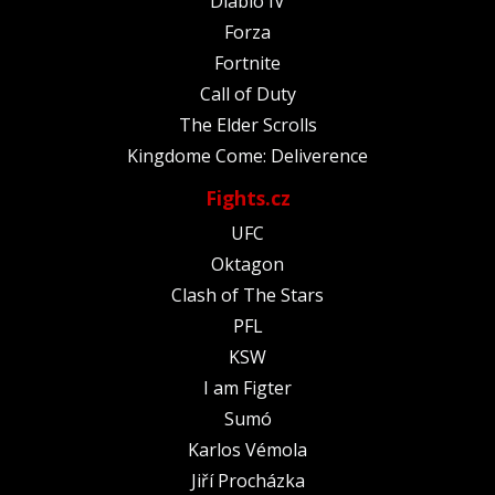
Diablo IV
Forza
Fortnite
Call of Duty
The Elder Scrolls
Kingdome Come: Deliverence
Fights.cz
UFC
Oktagon
Clash of The Stars
PFL
KSW
I am Figter
Sumó
Karlos Vémola
Jiří Procházka