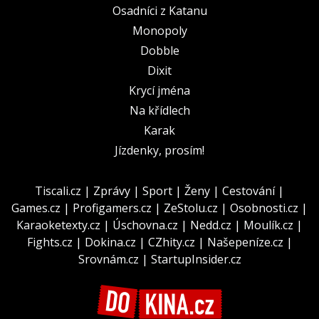
Osadníci z Katanu
Monopoly
Dobble
Dixit
Krycí jména
Na křídlech
Karak
Jízdenky, prosím!
Tiscali.cz
|
Zprávy
|
Sport
|
Ženy
|
Cestování
|
Games.cz
|
Profigamers.cz
|
ZeStolu.cz
|
Osobnosti.cz
|
Karaoketexty.cz
|
Úschovna.cz
|
Nedd.cz
|
Moulík.cz
|
Fights.cz
|
Dokina.cz
|
CZhity.cz
|
Našepeníze.cz
|
Srovnám.cz
|
StartupInsider.cz