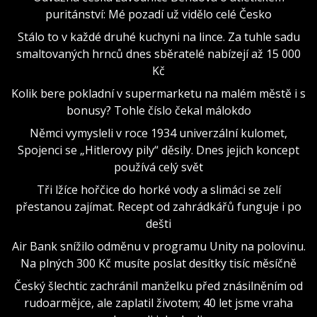
puritánství: Mé pozadí už vidělo celé Česko
Stálo to v každé druhé kuchyni na lince. Za tuhle sadu
smaltovaných hrnců dnes sběratelé nabízejí až 15 000
Kč
Kolik bere pokladní v supermarketu na malém městě i s
bonusy? Tohle číslo čekal málokdo
Němci vymysleli v roce 1934 univerzální kulomet,
Spojenci se „Hitlerovy pily“ děsily. Dnes jejich koncept
používá celý svět
Tři lžíce hořčice do horké vody a slimáci se zelí
přestanou zajímat. Recept od zahrádkářů funguje i po
dešti
Air Bank snížilo odměnu v programu Unity na polovinu.
Na plných 300 Kč musíte poslat desítky tisíc měsíčně
Český šlechtic zachránil manželku před znásilněním od
rudoarmějce, ale zaplatil životem; 40 let jsme vraha