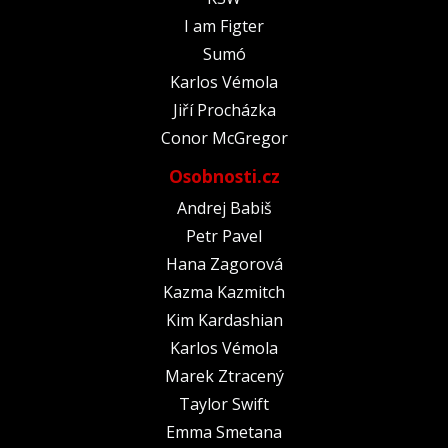
I am Figter
Sumó
Karlos Vémola
Jiří Procházka
Conor McGregor
Osobnosti.cz
Andrej Babiš
Petr Pavel
Hana Zagorová
Kazma Kazmitch
Kim Kardashian
Karlos Vémola
Marek Ztracený
Taylor Swift
Emma Smetana