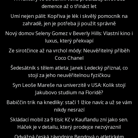
demence až o třináct let
Umí nejen pálit: Kopřiva je lék i skvělý pomocník na
zahradě, jen je potřeba ji použít správně
Nový domov Seleny Gomez v Beverly Hills: Vlastní kino i
luxus, který překvapí
Ze sirotčince až na vrchol módy: Neuvěřitelný příběh
Coco Chanel
Šedesátník s tělem atleta: Janek Ledecký přiznal, co
stojí za jeho neuvěřitelnou fyzičkou
Syn Leoše Mareše na univerzitě v USA: Kolik stojí
Jakubovo studium na Floridě?
Babiččin trik na knedlíky: stačí 1 lžíce navíc a už se vám
nikdy nesrazí
Skládací mobil za 9 tisíc Kč v Kauflandu zní jako sen.
Háček je v detailu, který prodejce nezvýraznil
Odvážná česká závodnice Bendová o atletickém