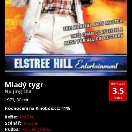
Mladý tygr
dokina.cz
3.5
Nu jing cha
index
1973, 80 min
Hodnocení na Kinobox.cz: 41%
Režie:
Mu Zhu
Scénář:
Mu Zhu
Hudba:
Fu Liang Chou