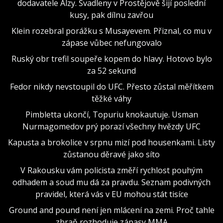
dodavatele Alzy. Švadleny v Prostějově šijí poslední
kusy, pak dílnu zavřou
Klein rozebral porážku s Musayevem. Přiznal, co mu v
zápase vůbec nefungovalo
Ruský obr trefil soupeře kopem do hlavy. Hotovo bylo
za 52 sekund
Fedor nikdy nevstoupil do UFC. Přesto zůstal měřítkem
těžké váhy
Pimbletta ukončí, Topuriu knokautuje. Usman
Nurmagomedov prý porazí všechny hvězdy UFC
Kapusta a brokolice v srpnu mizí pod housenkami. Listy
zůstanou děravé jako síto
V Rakousku vám policista změří rychlost pouhým
odhadem a soud mu dá za pravdu. Seznam podivných
pravidel, která vás v EU mohou stát tisíce
Ground and pound není jen mlácení na zemi. Proč tahle
zbraň rozhoduje zápasy MMA