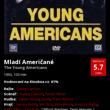
Mladí Američané
dokina.cz
5.7
The Young Americans
index
1993, 103 min
Hodnocení na Kinobox.cz: 61%
Režie:
Danny Cannon
Scénář:
Danny Cannon
,
David Hilton
Hudba:
David Arnold
,
Björk
,
Trent Reznor
Hrají:
Harvey Keitel
,
Iain Glen
,
John Wood
,
Terence Rigby
,
Keith Allen
,
Craig Kelly
, Clifford Predgen, Femi Akinyeni
|