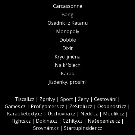
Carcassonne
Bang
Osadníci z Katanu
Monopoly
Dobble
Dixit
Krycí jména
Na křídlech
Karak
Jízdenky, prosím!
Tiscali.cz
|
Zprávy
|
Sport
|
Ženy
|
Cestování
|
Games.cz
|
Profigamers.cz
|
ZeStolu.cz
|
Osobnosti.cz
|
Karaoketexty.cz
|
Úschovna.cz
|
Nedd.cz
|
Moulík.cz
|
Fights.cz
|
Dokina.cz
|
CZhity.cz
|
Našepeníze.cz
|
Srovnám.cz
|
StartupInsider.cz