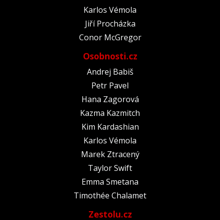
Karlos Vémola
Jiří Procházka
Conor McGregor
Osobnosti.cz
Andrej Babiš
Petr Pavel
Hana Zagorová
Kazma Kazmitch
Kim Kardashian
Karlos Vémola
Marek Ztracený
Taylor Swift
Emma Smetana
Timothée Chalamet
Zestolu.cz