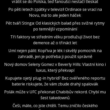
vrátit se do Polska, teď fanoušci nestačí tleskat
Po pěti letech zpátky v televizi! Ordinace se vrací na
Novu, má to ale jeden háček
Pět tváří Stinga: Od klasických balad přes svižné rytmy
po temnější vzpomínání
Tři faktory ve středním věku prodlužují život bez
demence až o třináct let
Umí nejen pálit: Kopřiva je lék i skvělý pomocník na
zahradě, jen je potřeba ji použít správně
Nový domov Seleny Gomez v Beverly Hills: Vlastní kino i
luxus, který překvapí
Kupujete ojetý plug-in hybrid? Bez ověřeného reportu
baterie riskujete, že vám zbude drahý spalovák
Polák může v UFC překonat Chabibův rekord. Chybí mu
šest takedownů
Češi, máte, co jste chtěli. Temu zničilo českého