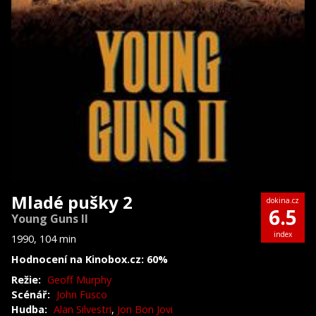
Mladé pušky 2
dokina.cz
6.5
Young Guns II
index
1990, 104 min
Hodnocení na Kinobox.cz: 60%
Režie:
Geoff Murphy
Scénář:
John Fusco
Hudba:
Alan Silvestri
,
Jon Bon Jovi