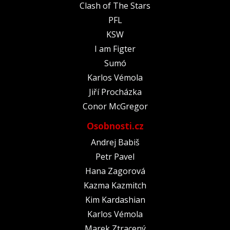
Clash of The Stars
PFL
KSW
I am Figter
Sumó
Karlos Vémola
Jiří Procházka
Conor McGregor
Osobnosti.cz
Andrej Babiš
Petr Pavel
Hana Zagorová
Kazma Kazmitch
Kim Kardashian
Karlos Vémola
Marek Ztracený