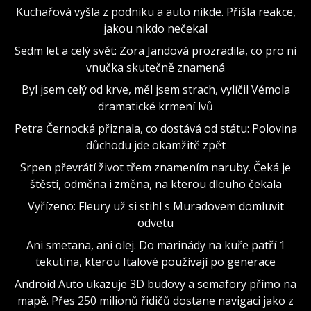
Kuchařová vyšla z podniku a auto nikde. Přišla reakce,
jakou nikdo nečekal
Sedm let a celý svět: Zora Jandová prozradila, co pro ni
vnučka skutečně znamená
Byl jsem celý od krve, měl jsem strach, vylíčil Vémola
dramatické krmení lvů
Petra Černocká přiznala, co dostává od státu: Polovina
důchodu jde okamžitě zpět
Srpen převrátí život třem znamením naruby. Čeká je
štěstí, odměna i změna, na kterou dlouho čekala
Vyřízeno: Fleury už si stihl s Muradovem domluvit
odvetu
Ani smetana, ani olej. Do marinády na kuře patří 1
tekutina, kterou Italové používají po generace
Android Auto ukazuje 3D budovy a semafory přímo na
mapě. Přes 250 milionů řidičů dostane navigaci jako z