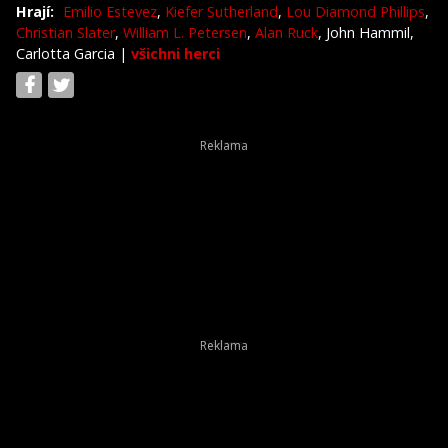
Hrají:
Emilio Estevez
,
Kiefer Sutherland
,
Lou Diamond Phillips
,
Christian Slater
,
William L. Petersen
,
Alan Ruck
, John Hammil,
Carlotta Garcia
|
všichni herci