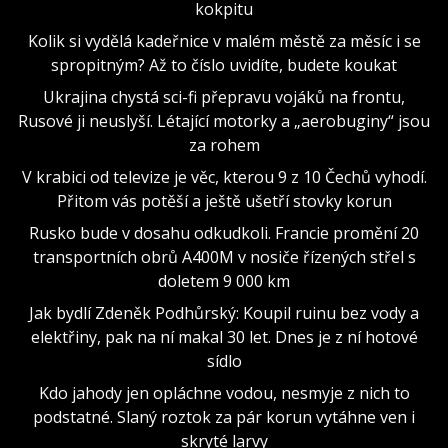
kokpitu
Kolik si vydělá kadeřnice v malém městě za měsíc i se
spropitným? Až to číslo uvidíte, budete koukat
Ukrajina chystá sci-fi přepravu vojáků na frontu,
Rusové ji neuslyší. Létající motorky a „aerobuginy“ jsou
za rohem
V krabici od televize je věc, kterou 9 z 10 Čechů vyhodí.
Přitom vás potěší a ještě ušetří stovky korun
Rusko bude v dosahu odkudkoli. Francie promění 20
transportních obrů A400M v nosiče řízených střel s
doletem 9 000 km
Jak bydlí Zdeněk Podhůrský: Koupil ruinu bez vody a
elektřiny, pak na ní makal 30 let. Dnes je z ní hotové
sídlo
Kdo jahody jen opláchne vodou, nesmyje z nich to
podstatné. Slaný roztok za pár korun vytáhne ven i
skryté larvy