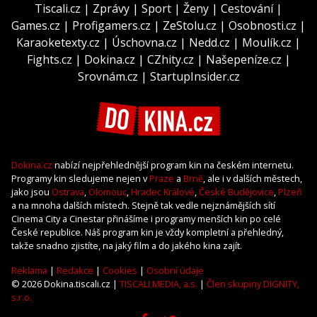
Tiscali.cz
|
Zprávy
|
Sport
|
Ženy
|
Cestování
|
Games.cz
|
Profigamers.cz
|
ZeStolu.cz
|
Osobnosti.cz
|
Karaoketexty.cz
|
Úschovna.cz
|
Nedd.cz
|
Moulík.cz
|
Fights.cz
|
Dokina.cz
|
CZhity.cz
|
Našepeníze.cz
|
Srovnám.cz
|
StartupInsider.cz
Dokina.cz
nabízí nejpřehlednější program kin na českém internetu.
Programy kin sledujeme nejen v
Praze
a
Brně
, ale i v dalších městech,
jako jsou
Ostrava
,
Olomouc
,
Hradec Králové
,
České Budějovice
,
Plzeň
a na mnoha dalších místech. Stejně tak vedle nejznámějších sítí
Cinema City a Cinestar přinášíme i programy menších kin po celé
České republice. Náš program kin je vždy kompletní a přehledný,
takže snadno zjistíte, na jaký film a do jakého kina zajít.
Reklama
|
Redakce
|
Cookies
|
Osobní údaje
© 2026 Dokina.tiscali.cz |
TISCALI MEDIA, a.s.
|
Člen skupiny DIGNITY,
s.r.o.