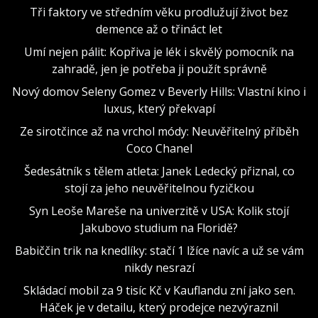
Tři faktory ve středním věku prodlužují život bez
demence až o třináct let
Umí nejen pálit: Kopřiva je lék i skvělý pomocník na
zahradě, jen je potřeba ji použít správně
Nový domov Seleny Gomez v Beverly Hills: Vlastní kino i
luxus, který překvapí
Ze sirotčince až na vrchol módy: Neuvěřitelný příběh
Coco Chanel
Šedesátník s tělem atleta: Janek Ledecký přiznal, co
stojí za jeho neuvěřitelnou fyzičkou
Syn Leoše Mareše na univerzitě v USA: Kolik stojí
Jakubovo studium na Floridě?
Babiččin trik na knedlíky: stačí 1 lžíce navíc a už se vám
nikdy nesrazí
Skládací mobil za 9 tisíc Kč v Kauflandu zní jako sen.
Háček je v detailu, který prodejce nezvýraznil