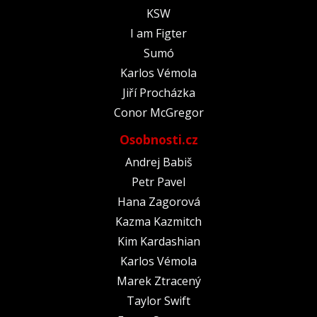
KSW
I am Figter
Sumó
Karlos Vémola
Jiří Procházka
Conor McGregor
Osobnosti.cz
Andrej Babiš
Petr Pavel
Hana Zagorová
Kazma Kazmitch
Kim Kardashian
Karlos Vémola
Marek Ztracený
Taylor Swift