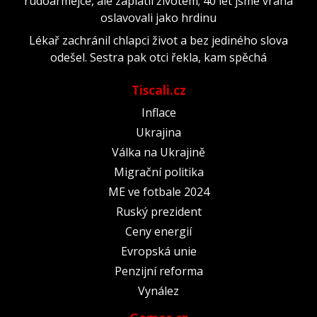
rudoarmějce, ale zaplatil životem; 40 let jsme vraha
oslavovali jako hrdinu
Lékař zachránil chlapci život a bez jediného slova
odešel. Sestra pak otci řekla, kam spěchá
Tiscali.cz
Inflace
Ukrajina
Válka na Ukrajině
Migrační politika
ME ve fotbale 2024
Ruský prezident
Ceny energií
Evropská unie
Penzijní reforma
Vynález