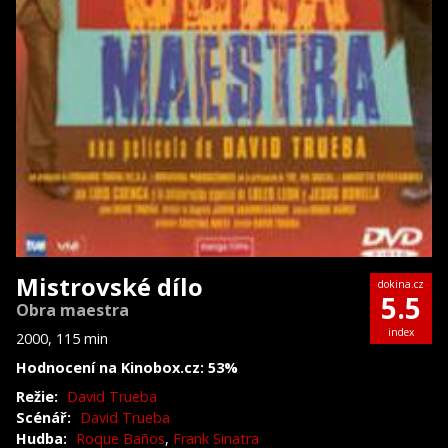
Mistrovské dílo
dokina.cz
5.5
Obra maestra
index
2000, 115 min
Hodnocení na Kinobox.cz: 53%
Režie:
David Trueba
Scénář:
David Trueba
Hudba:
Roque Baños
,
Frank Sinatra