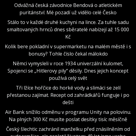
Odvážná česká závodnice Bendová o atletickém
puritánství: Mé pozadí už vidělo celé Česko
Stálo to v každé druhé kuchyni na lince. Za tuhle sadu
smaltovaných hrnců dnes sběratelé nabízejí až 15 000
Kč
Kolik bere pokladní v supermarketu na malém městě i s
bonusy? Tohle číslo čekal málokdo
Němci vymysleli v roce 1934 univerzální kulomet,
Spojenci se „Hitlerovy pily“ děsily. Dnes jejich koncept
používá celý svět
Tři lžíce hořčice do horké vody a slimáci se zelí
přestanou zajímat. Recept od zahrádkářů funguje i po
dešti
Air Bank snížilo odměnu v programu Unity na polovinu.
Na plných 300 Kč musíte poslat desítky tisíc měsíčně
Český šlechtic zachránil manželku před znásilněním od