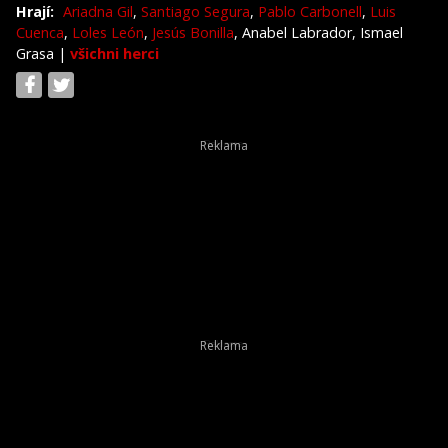
Hrají:
Ariadna Gil
,
Santiago Segura
,
Pablo Carbonell
,
Luis
Cuenca
,
Loles León
,
Jesús Bonilla
, Anabel Labrador, Ismael
Grasa
|
všichni herci