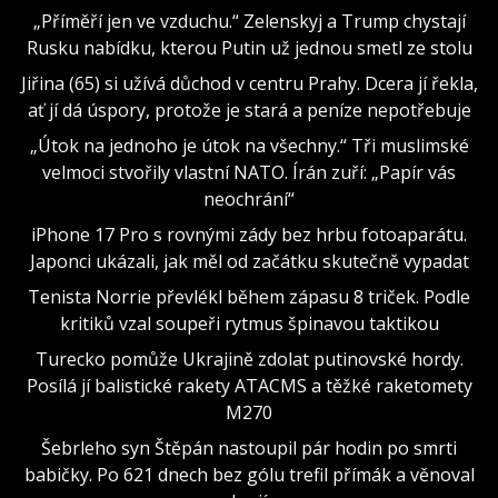
„Příměří jen ve vzduchu.“ Zelenskyj a Trump chystají
Rusku nabídku, kterou Putin už jednou smetl ze stolu
Jiřina (65) si užívá důchod v centru Prahy. Dcera jí řekla,
ať jí dá úspory, protože je stará a peníze nepotřebuje
„Útok na jednoho je útok na všechny.“ Tři muslimské
velmoci stvořily vlastní NATO. Írán zuří: „Papír vás
neochrání“
iPhone 17 Pro s rovnými zády bez hrbu fotoaparátu.
Japonci ukázali, jak měl od začátku skutečně vypadat
Tenista Norrie převlékl během zápasu 8 triček. Podle
kritiků vzal soupeři rytmus špinavou taktikou
Turecko pomůže Ukrajině zdolat putinovské hordy.
Posílá jí balistické rakety ATACMS a těžké raketomety
M270
Šebrleho syn Štěpán nastoupil pár hodin po smrti
babičky. Po 621 dnech bez gólu trefil přímák a věnoval