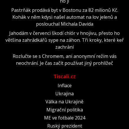
ho jí
Pastrňák prodává byt v Bostonu za 82 milionů Kč.
Kohák v něm kdysi našel automat na lov jelenů a
poslouchal Michala Davida
Jahodám v červenci škodí chlór v hnojivu, přesto ho
většina zahrádkářů sype na záhon. Tři kroky, které keř
zachrání
Rozlučte se s Chromem, ani anonymní režim vás
neochrání. Je čas začít používat jiný prohlížeč
Tiscali.cz
Inflace
Ukrajina
Válka na Ukrajině
Migrační politika
ME ve fotbale 2024
Ruský prezident