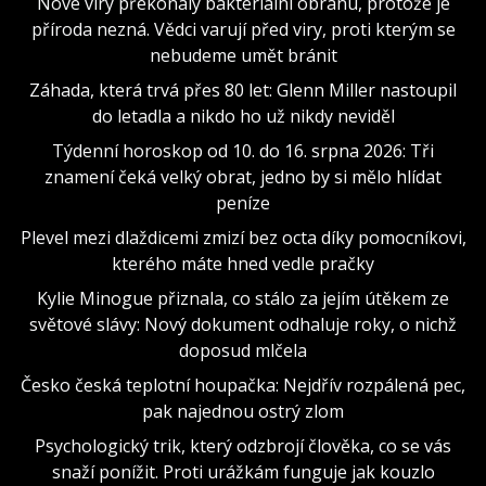
Nové viry překonaly bakteriální obranu, protože je
příroda nezná. Vědci varují před viry, proti kterým se
nebudeme umět bránit
Záhada, která trvá přes 80 let: Glenn Miller nastoupil
do letadla a nikdo ho už nikdy neviděl
Týdenní horoskop od 10. do 16. srpna 2026: Tři
znamení čeká velký obrat, jedno by si mělo hlídat
peníze
Plevel mezi dlaždicemi zmizí bez octa díky pomocníkovi,
kterého máte hned vedle pračky
Kylie Minogue přiznala, co stálo za jejím útěkem ze
světové slávy: Nový dokument odhaluje roky, o nichž
doposud mlčela
Česko česká teplotní houpačka: Nejdřív rozpálená pec,
pak najednou ostrý zlom
Psychologický trik, který odzbrojí člověka, co se vás
snaží ponížit. Proti urážkám funguje jak kouzlo