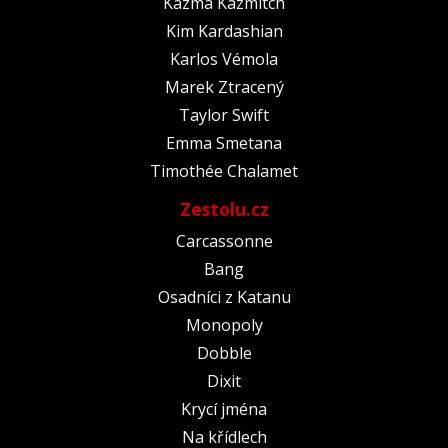
Kazma Kazmitch
Kim Kardashian
Karlos Vémola
Marek Ztracený
Taylor Swift
Emma Smetana
Timothée Chalamet
Zestolu.cz
Carcassonne
Bang
Osadníci z Katanu
Monopoly
Dobble
Dixit
Krycí jména
Na křídlech