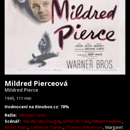
Mildred Pierceová
Mildred Pierce
1945, 111 min
Hodnocení na Kinobox.cz: 78%
Režie:
Michael Curtiz
Scénář:
Ranald MacDougall
,
James M. Cain
,
William Faulkner
,
Albert Maltz
,
Catherine Turney
,
Thames Williamson
, Margaret