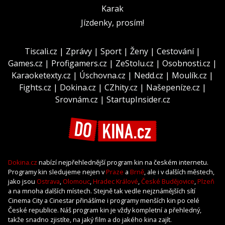
Karak
Jízdenky, prosím!
Tiscali.cz
|
Zprávy
|
Sport
|
Ženy
|
Cestování
|
Games.cz
|
Profigamers.cz
|
ZeStolu.cz
|
Osobnosti.cz
|
Karaoketexty.cz
|
Úschovna.cz
|
Nedd.cz
|
Moulík.cz
|
Fights.cz
|
Dokina.cz
|
CZhity.cz
|
Našepeníze.cz
|
Srovnám.cz
|
StartupInsider.cz
Dokina.cz
nabízí nejpřehlednější program kin na českém internetu.
Programy kin sledujeme nejen v
Praze
a
Brně
, ale i v dalších městech,
jako jsou
Ostrava
,
Olomouc
,
Hradec Králové
,
České Budějovice
,
Plzeň
a na mnoha dalších místech. Stejně tak vedle nejznámějších sítí
Cinema City a Cinestar přinášíme i programy menších kin po celé
České republice. Náš program kin je vždy kompletní a přehledný,
takže snadno zjistíte, na jaký film a do jakého kina zajít.