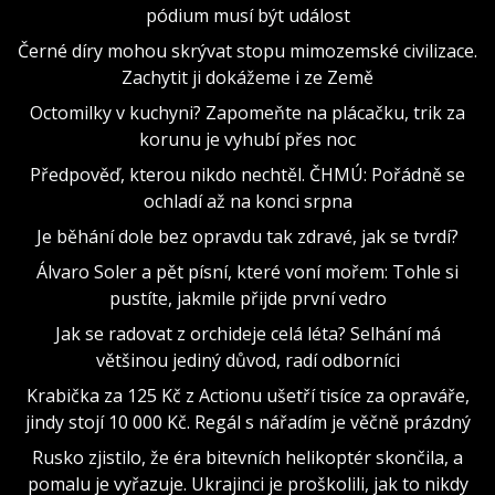
pódium musí být událost
Černé díry mohou skrývat stopu mimozemské civilizace.
Zachytit ji dokážeme i ze Země
Octomilky v kuchyni? Zapomeňte na plácačku, trik za
korunu je vyhubí přes noc
Předpověď, kterou nikdo nechtěl. ČHMÚ: Pořádně se
ochladí až na konci srpna
Je běhání dole bez opravdu tak zdravé, jak se tvrdí?
Álvaro Soler a pět písní, které voní mořem: Tohle si
pustíte, jakmile přijde první vedro
Jak se radovat z orchideje celá léta? Selhání má
většinou jediný důvod, radí odborníci
Krabička za 125 Kč z Actionu ušetří tisíce za opraváře,
jindy stojí 10 000 Kč. Regál s nářadím je věčně prázdný
Rusko zjistilo, že éra bitevních helikoptér skončila, a
pomalu je vyřazuje. Ukrajinci je proškolili, jak to nikdy