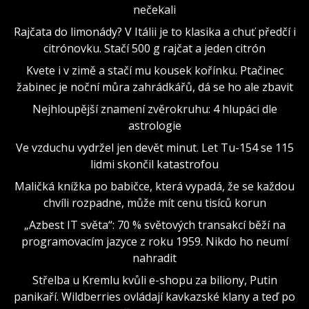
nečekali
Rajčata do limonády? V Itálii je to klasika a chuť předčí i
citrónovku. Stačí 500 g rajčat a jeden citrón
Kvete i v zimě a stačí mu kousek kořínku. Ptačinec
žabinec je noční můra zahrádkářů, dá se ho ale zbavit
Nejhloupější znamení zvěrokruhu: 4 hlupáci dle
astrologie
Ve vzduchu vydržel jen devět minut. Let Tu-154 se 115
lidmi skončil katastrofou
Maličká knížka po babičce, která vypadá, že se každou
chvíli rozpadne, může mít cenu tisíců korun
„Azbest IT světa“: 70 % světových transakcí běží na
programovacím jazyce z roku 1959. Nikdo ho neumí
nahradit
Střelba u Kremlu kvůli e-shopu za biliony, Putin
panikaří. Wildberries ovládají kavkazské klany a teď po