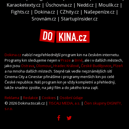
Karaoketexty.cz
|
Úschovna.cz
|
Nedd.cz
|
Moulík.cz
|
Fights.cz
|
Dokina.cz
|
CZhity.cz
|
Našepeníze.cz
|
Srovnám.cz
|
StartupInsider.cz
Dokina.cz
nabízí nejpřehlednější program kin na českém internetu.
Programy kin sledujeme nejen v
Praze
a
Brně
, ale i v dalších městech,
jako jsou
Ostrava
,
Olomouc
,
Hradec Králové
,
České Budějovice
,
Plzeň
a na mnoha dalších místech. Stejně tak vedle nejznámějších sítí
Cinema City a Cinestar přinášíme i programy menších kin po celé
České republice. Náš program kin je vždy kompletní a přehledný,
takže snadno zjistíte, na jaký film a do jakého kina zajít.
Reklama
|
Redakce
|
Cookies
|
Osobní údaje
© 2026 Dokina.tiscali.cz |
TISCALI MEDIA, a.s.
|
Člen skupiny DIGNITY,
s.r.o.