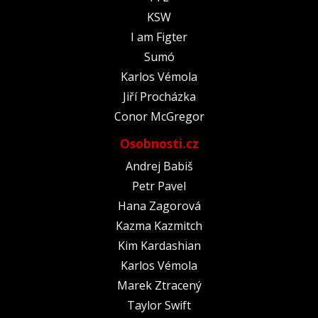
KSW
I am Figter
Sumó
Karlos Vémola
Jiří Procházka
Conor McGregor
Osobnosti.cz
Andrej Babiš
Petr Pavel
Hana Zagorová
Kazma Kazmitch
Kim Kardashian
Karlos Vémola
Marek Ztracený
Taylor Swift