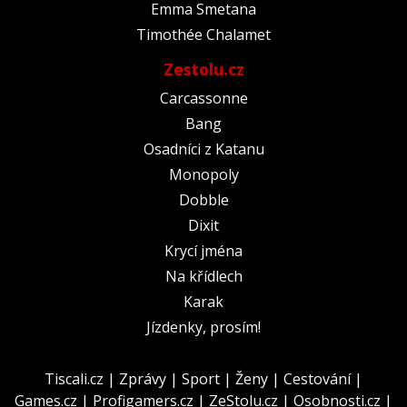
Emma Smetana
Timothée Chalamet
Zestolu.cz
Carcassonne
Bang
Osadníci z Katanu
Monopoly
Dobble
Dixit
Krycí jména
Na křídlech
Karak
Jízdenky, prosím!
Tiscali.cz
|
Zprávy
|
Sport
|
Ženy
|
Cestování
|
Games.cz
|
Profigamers.cz
|
ZeStolu.cz
|
Osobnosti.cz
|