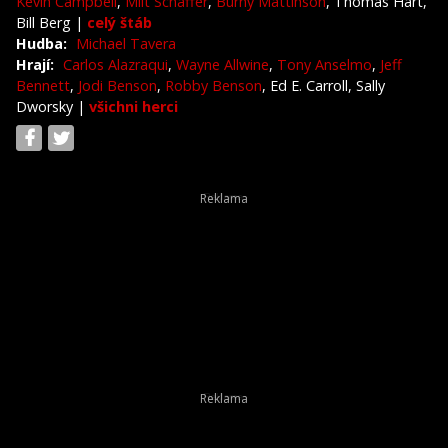
Kevin Campbell
,
Milt Schaffer
,
Burny Mattinson
, Thomas Hart,
Bill Berg
|
celý štáb
Hudba:
Michael Tavera
Hrají:
Carlos Alazraqui
,
Wayne Allwine
,
Tony Anselmo
,
Jeff
Bennett
,
Jodi Benson
,
Robby Benson
, Ed E. Carroll, Sally
Dworsky
|
všichni herci