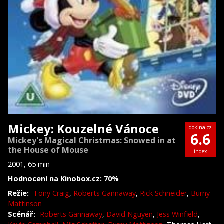
Mickey: Kouzelné Vánoce
dokina.cz
6.6
Mickey's Magical Christmas: Snowed in at
the House of Mouse
index
2001, 65 min
Hodnocení na Kinobox.cz: 70%
Režie:
Tony Craig
,
Roberts Gannaway
,
Rick Schneider
,
Burny
Mattinson
Scénář:
Roberts Gannaway
,
David Nguyen
,
Jess Winfield
,