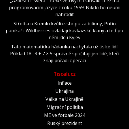
„Azbest IT světa“: 70 % světových transakcí běží na
programovacím jazyce z roku 1959. Nikdo ho neumí
nahradit
Střelba u Kremlu kvůli e-shopu za biliony, Putin
panikaří. Wildberries ovládají kavkazské klany a teď po
něm jde i Kyjev
Tato matematická hádanka nachytala už tisíce lidí.
Příklad 18 : 3 + 7 × 5 správně spočítají jen lidé, kteří
znají pořadí operací
Tiscali.cz
Inflace
Ukrajina
Válka na Ukrajině
Migrační politika
ME ve fotbale 2024
Ruský prezident