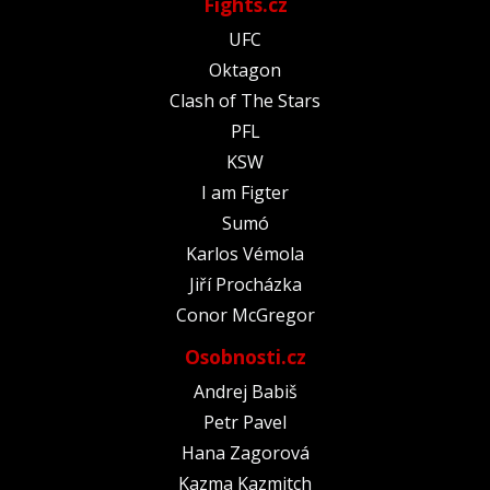
Fights.cz
UFC
Oktagon
Clash of The Stars
PFL
KSW
I am Figter
Sumó
Karlos Vémola
Jiří Procházka
Conor McGregor
Osobnosti.cz
Andrej Babiš
Petr Pavel
Hana Zagorová
Kazma Kazmitch