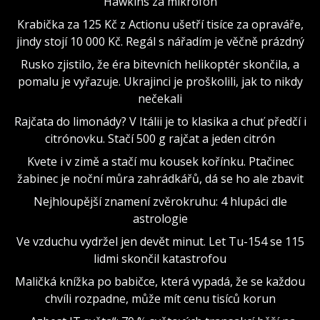
Hawkins za mikrofon
Krabička za 125 Kč z Actionu ušetří tisíce za opraváře,
jindy stojí 10 000 Kč. Regál s nářadím je věčně prázdný
Rusko zjistilo, že éra bitevních helikoptér skončila, a
pomalu je vyřazuje. Ukrajinci je proškolili, jak to nikdy
nečekali
Rajčata do limonády? V Itálii je to klasika a chuť předčí i
citrónovku. Stačí 500 g rajčat a jeden citrón
Kvete i v zimě a stačí mu kousek kořínku. Ptačinec
žabinec je noční můra zahrádkářů, dá se ho ale zbavit
Nejhloupější znamení zvěrokruhu: 4 hlupáci dle
astrologie
Ve vzduchu vydržel jen devět minut. Let Tu-154 se 115
lidmi skončil katastrofou
Maličká knížka po babičce, která vypadá, že se každou
chvíli rozpadne, může mít cenu tisíců korun