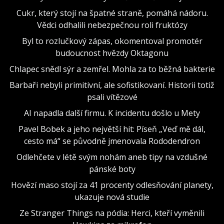
Cukr, který stojí na špatné straně, pomáhá nádoru.
Vědci odhalili nebezpečnou roli fruktózy
Byl to rozlučkový zápas, okomentoval promotér
budoucnost hvězdy Oktagonu
Chlapec snědl sýr a zemřel. Mohla za to běžná bakterie
Barbaři nebyli primitivní, ale sofistikovaní. Historii totiž
psali vítězové
AI napadla další firmu. K incidentu došlo u Mety
Pavel Bobek a jeho největší hit: Píseň „Veď mě dál,
cesto má“ se původně jmenovala Rododendron
Odlehčete v létě svým nohám aneb tipy na vzdušné
pánské boty
Hovězí maso stojí za 41 procenty odlesňování planety,
ukazuje nová studie
Ze Stranger Things na pódia: Herci, kteří vyměnili