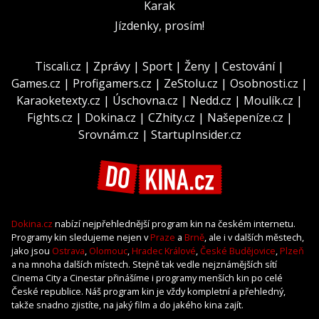
Karak
Jízdenky, prosím!
Tiscali.cz
|
Zprávy
|
Sport
|
Ženy
|
Cestování
|
Games.cz
|
Profigamers.cz
|
ZeStolu.cz
|
Osobnosti.cz
|
Karaoketexty.cz
|
Úschovna.cz
|
Nedd.cz
|
Moulík.cz
|
Fights.cz
|
Dokina.cz
|
CZhity.cz
|
Našepeníze.cz
|
Srovnám.cz
|
StartupInsider.cz
Dokina.cz
nabízí nejpřehlednější program kin na českém internetu.
Programy kin sledujeme nejen v
Praze
a
Brně
, ale i v dalších městech,
jako jsou
Ostrava
,
Olomouc
,
Hradec Králové
,
České Budějovice
,
Plzeň
a na mnoha dalších místech. Stejně tak vedle nejznámějších sítí
Cinema City a Cinestar přinášíme i programy menších kin po celé
České republice. Náš program kin je vždy kompletní a přehledný,
takže snadno zjistíte, na jaký film a do jakého kina zajít.