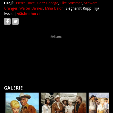
Hrají:
Pierre Brice
,
Götz George
,
Elke Sommer
,
Stewart
Granger
,
Walter Barnes
,
Miha Baloh
, Sieghardt Rupp, Ilija
Ivezic
|
všichni herci
GALERIE