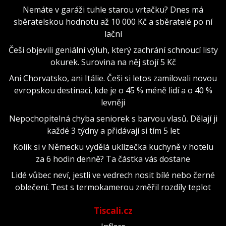
Nemáte v garáži tuhle starou vrtačku? Dnes má
sběratelskou hodnotu až 10 000 Kč a sběratelé po ní
lační
Češi objevili geniální výluh, který zachrání schnoucí listy
okurek. Surovina na něj stojí 5 Kč
Ani Chorvatsko, ani Itálie. Češi si letos zamilovali novou
evropskou destinaci, kde je o 45 % méně lidí a o 40 %
levněji
Nepochopitelná chyba seniorek s barvou vlasů. Dělají ji
každé 3 týdny a přidávají si tím 5 let
Kolik si v Německu vydělá uklízečka kuchyně v hotelu
za 6 hodin denně? Ta částka vás dostane
Lidé vůbec neví, jestli ve vedrech nosit bílé nebo černé
oblečení. Test s termokamerou změřil rozdíly teplot
Tiscali.cz