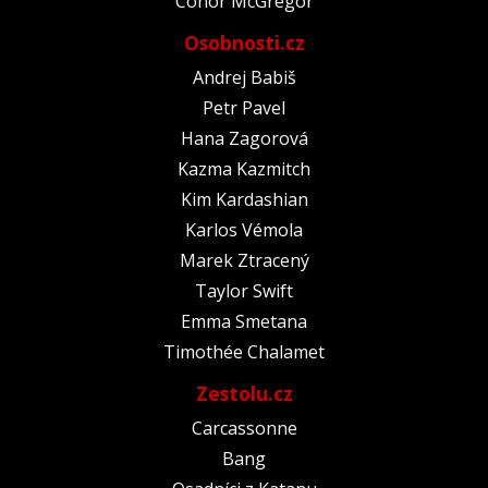
Conor McGregor
Osobnosti.cz
Andrej Babiš
Petr Pavel
Hana Zagorová
Kazma Kazmitch
Kim Kardashian
Karlos Vémola
Marek Ztracený
Taylor Swift
Emma Smetana
Timothée Chalamet
Zestolu.cz
Carcassonne
Bang