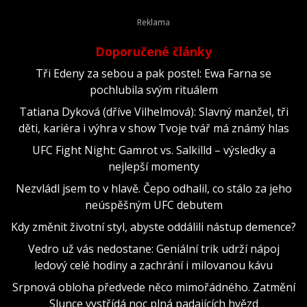
Doporučené články
Tři Edeny za sebou a pak postel: Ewa Farna se
pochlubila svým rituálem
Tatiana Dyková (dříve Vilhelmová): Slavný manžel, tři
děti, kariéra i výhra v show Tvoje tvář má známý hlas
UFC Fight Night: Gamrot vs. Salkilld – výsledky a
nejlepší momenty
Nezvládl jsem to v hlavě. Čepo odhalil, co stálo za jeho
neúspěšným UFC debutem
Kdy změnit životní styl, abyste oddálili nástup demence?
Vedro už vás nedostane: Geniální trik udrží nápoj
ledový celé hodiny a zachrání i milovanou kávu
Srpnová obloha předvede něco mimořádného. Zatmění
Slunce vystřídá noc plná padajících hvězd