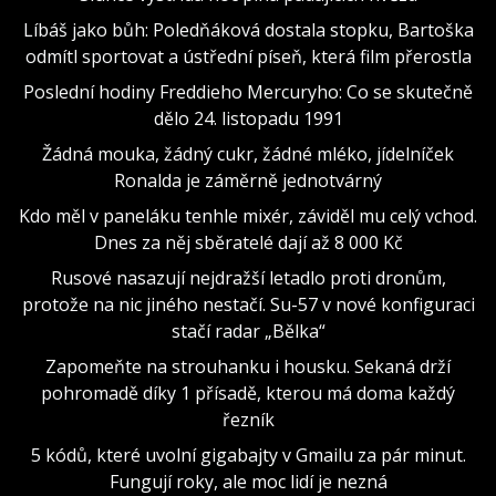
Líbáš jako bůh: Poledňáková dostala stopku, Bartoška
odmítl sportovat a ústřední píseň, která film přerostla
Poslední hodiny Freddieho Mercuryho: Co se skutečně
dělo 24. listopadu 1991
Žádná mouka, žádný cukr, žádné mléko, jídelníček
Ronalda je záměrně jednotvárný
Kdo měl v paneláku tenhle mixér, záviděl mu celý vchod.
Dnes za něj sběratelé dají až 8 000 Kč
Rusové nasazují nejdražší letadlo proti dronům,
protože na nic jiného nestačí. Su-57 v nové konfiguraci
stačí radar „Bělka“
Zapomeňte na strouhanku i housku. Sekaná drží
pohromadě díky 1 přísadě, kterou má doma každý
řezník
5 kódů, které uvolní gigabajty v Gmailu za pár minut.
Fungují roky, ale moc lidí je nezná