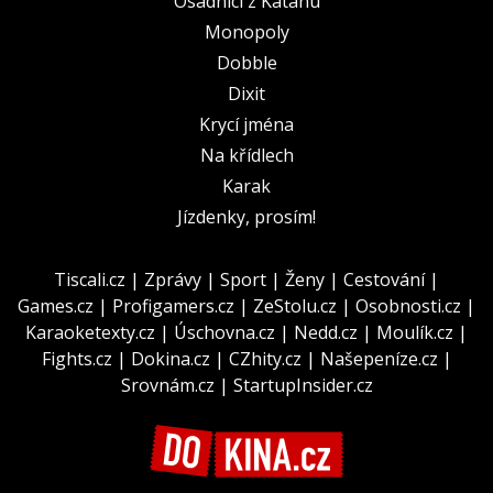
Osadníci z Katanu
Monopoly
Dobble
Dixit
Krycí jména
Na křídlech
Karak
Jízdenky, prosím!
Tiscali.cz
|
Zprávy
|
Sport
|
Ženy
|
Cestování
|
Games.cz
|
Profigamers.cz
|
ZeStolu.cz
|
Osobnosti.cz
|
Karaoketexty.cz
|
Úschovna.cz
|
Nedd.cz
|
Moulík.cz
|
Fights.cz
|
Dokina.cz
|
CZhity.cz
|
Našepeníze.cz
|
Srovnám.cz
|
StartupInsider.cz