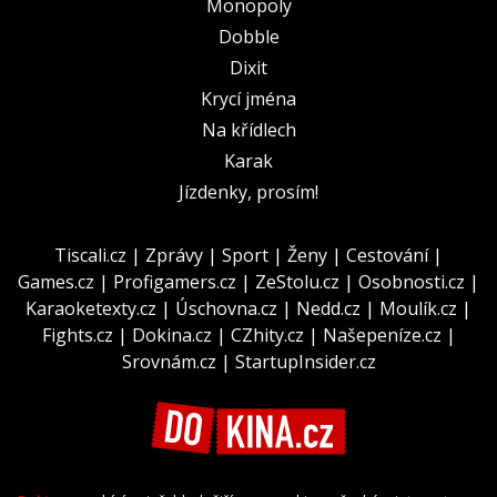
Monopoly
Dobble
Dixit
Krycí jména
Na křídlech
Karak
Jízdenky, prosím!
Tiscali.cz
|
Zprávy
|
Sport
|
Ženy
|
Cestování
|
Games.cz
|
Profigamers.cz
|
ZeStolu.cz
|
Osobnosti.cz
|
Karaoketexty.cz
|
Úschovna.cz
|
Nedd.cz
|
Moulík.cz
|
Fights.cz
|
Dokina.cz
|
CZhity.cz
|
Našepeníze.cz
|
Srovnám.cz
|
StartupInsider.cz