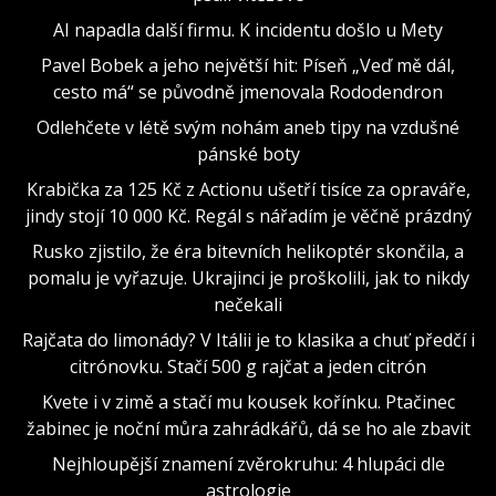
AI napadla další firmu. K incidentu došlo u Mety
Pavel Bobek a jeho největší hit: Píseň „Veď mě dál,
cesto má“ se původně jmenovala Rododendron
Odlehčete v létě svým nohám aneb tipy na vzdušné
pánské boty
Krabička za 125 Kč z Actionu ušetří tisíce za opraváře,
jindy stojí 10 000 Kč. Regál s nářadím je věčně prázdný
Rusko zjistilo, že éra bitevních helikoptér skončila, a
pomalu je vyřazuje. Ukrajinci je proškolili, jak to nikdy
nečekali
Rajčata do limonády? V Itálii je to klasika a chuť předčí i
citrónovku. Stačí 500 g rajčat a jeden citrón
Kvete i v zimě a stačí mu kousek kořínku. Ptačinec
žabinec je noční můra zahrádkářů, dá se ho ale zbavit
Nejhloupější znamení zvěrokruhu: 4 hlupáci dle
astrologie