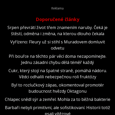
Doporučené články
Srpen převrátí život třem znamením naruby. Čeká je
štěstí, odměna i změna, na kterou dlouho čekala
Vyřízeno: Fleury už si stihl s Muradovem domluvit
odvetu
Při bouřce na těchto pár věcí doma nezapomínejte.
Jednu zásadní chybu dělá téměř každý
Cukr, který stojí na špatné straně, pomáhá nádoru.
Vědci odhalili nebezpečnou roli fruktózy
Byl to rozlučkový zápas, okomentoval promotér
budoucnost hvězdy Oktagonu
Chlapec snědl sýr a zemřel. Mohla za to běžná bakterie
Barbaři nebyli primitivní, ale sofistikovaní. Historii totiž
psali vítězové