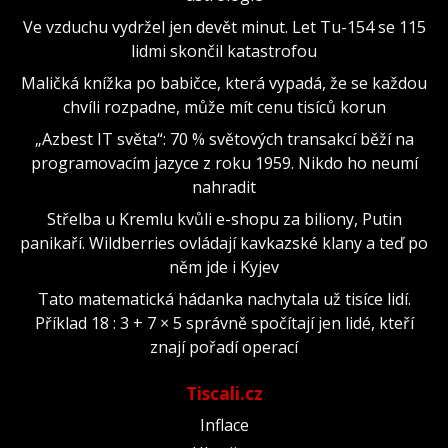
Ve vzduchu vydržel jen devět minut. Let Tu-154 se 115
lidmi skončil katastrofou
Maličká knížka po babičce, která vypadá, že se každou
chvíli rozpadne, může mít cenu tisíců korun
„Azbest IT světa“: 70 % světových transakcí běží na
programovacím jazyce z roku 1959. Nikdo ho neumí
nahradit
Střelba u Kremlu kvůli e-shopu za biliony, Putin
panikaří. Wildberries ovládají kavkazské klany a teď po
něm jde i Kyjev
Tato matematická hádanka nachytala už tisíce lidí.
Příklad 18 : 3 + 7 × 5 správně spočítají jen lidé, kteří
znají pořadí operací
Tiscali.cz
Inflace