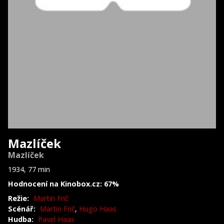
Mazlíček
Mazlíček
1934, 77 min
Hodnocení na Kinobox.cz: 67%
Režie:
Martin Frič
Scénář:
Martin Frič
,
Hugo Haas
Hudba:
Pavel Haas