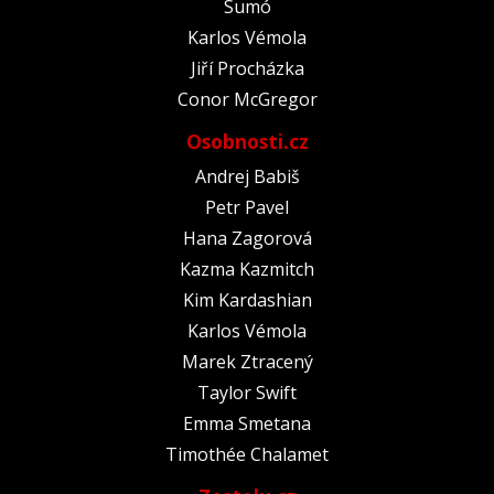
Sumó
Karlos Vémola
Jiří Procházka
Conor McGregor
Osobnosti.cz
Andrej Babiš
Petr Pavel
Hana Zagorová
Kazma Kazmitch
Kim Kardashian
Karlos Vémola
Marek Ztracený
Taylor Swift
Emma Smetana
Timothée Chalamet