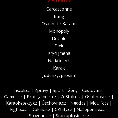
Zestolu.cz
Carcassonne
Bang
Osadníci z Katanu
Monopoly
Dobble
Dixit
Krycí jména
Na křídlech
Karak
Jízdenky, prosím!
Tiscali.cz
|
Zprávy
|
Sport
|
Ženy
|
Cestování
|
Games.cz
|
Profigamers.cz
|
ZeStolu.cz
|
Osobnosti.cz
|
Karaoketexty.cz
|
Úschovna.cz
|
Nedd.cz
|
Moulík.cz
|
Fights.cz
|
Dokina.cz
|
CZhity.cz
|
Našepeníze.cz
|
Srovnám.cz
|
StartupInsider.cz