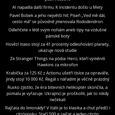
AI napadla další firmu. K incidentu došlo u Mety
Pavel Bobek a jeho největší hit: Píseň „Veď mě dál,
cesto má“ se původně jmenovala Rododendron
Odlehčete v létě svým nohám aneb tipy na vzdušné
pánské boty
Hovězí maso stojí za 41 procenty odlesňování planety,
ukazuje nová studie
Ze Stranger Things na pódia: Herci, kteří vyměnili
Hawkins za mikrofon
Krabička za 125 Kč z Actionu ušetří tisíce za opraváře,
jindy stojí 10 000 Kč. Regál s nářadím je věčně prázdný
Rusko zjistilo, že éra bitevních helikoptér skončila, a
pomalu je vyřazuje. Ukrajinci je proškolili, jak to nikdy
nečekali
Rajčata do limonády? V Itálii je to klasika a chuť předčí i
citrónovku. Stačí 500 g rajčat a jeden citrón