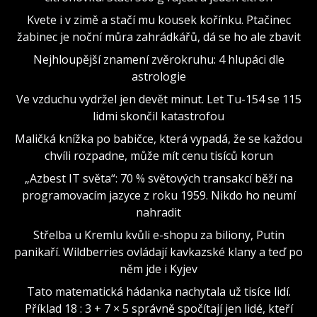
Kvete i v zimě a stačí mu kousek kořínku. Ptačinec
žabinec je noční můra zahrádkářů, dá se ho ale zbavit
Nejhloupější znamení zvěrokruhu: 4 hlupáci dle
astrologie
Ve vzduchu vydržel jen devět minut. Let Tu-154 se 115
lidmi skončil katastrofou
Maličká knížka po babičce, která vypadá, že se každou
chvíli rozpadne, může mít cenu tisíců korun
„Azbest IT světa“: 70 % světových transakcí běží na
programovacím jazyce z roku 1959. Nikdo ho neumí
nahradit
Střelba u Kremlu kvůli e-shopu za biliony, Putin
panikaří. Wildberries ovládají kavkazské klany a teď po
něm jde i Kyjev
Tato matematická hádanka nachytala už tisíce lidí.
Příklad 18 : 3 + 7 × 5 správně spočítají jen lidé, kteří