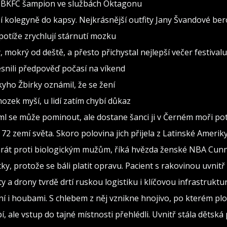
al BKFC šampion ve službách Oktagonu
 kolegyně do kapsy. Nejkrásnější outfity Jany Švandové be
otíže zrychlují stárnutí mozku
, mokrý od deště, a přesto přichystal nejlepší večer festivalu
snili předpověď počasí na víkend
ho Žbirky oznámil, že se žení
ozek myší, u lidí zatím chybí důkaz
ml se může pominout, ale dostane šanci ji v Černém moři po
72 zemí světa. Skoro polovina jich přijela z Latinské Amerik
y hrát proti biologickým mužům, říká hvězda ženské NBA Cu
ky, protože se báli platit opravu. Pacient s rakovinou uvnitř
y a drony tvrdě drtí ruskou logistiku i klíčovou infrastruktu
ní i houbami. S chlebem z něj vznikne hnojivo, po kterém plo
, ale vstup do tajné místnosti přehlédli. Uvnitř stála dětská