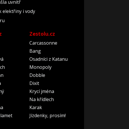
ašla uvnitř
elektřiny i vody
éru
z
Zestolu.cz
Carcassonne
Bang
vá
Osadníci z Katanu
ch
Monopoly
an
Dobble
a
Dixit
ný
Krycí jména
Na křídlech
na
Karak
lamet
Jízdenky, prosím!