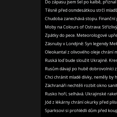
Do zápasu jsem šel po kalbě, přizn
Těsně před osmdesátkou strčí mladší
Chudoba zanechává stopu. Finanční p
Moby na Colours of Ostrava: Střízlivý
Zpátky do pece. Meteorologové upře
Zásnuby v Londýně: Syn legendy Meky
Oleokantal z olivového oleje chrání m
Ruská loď bude sloužit Ukrajině. Kre
Rusům dávají po hubě dobrovolníci z 
Chci chránit mladé dívky, neměly b
Záchranáři nechtěli rozbít okno sanit
Rusko hoří, selhává. Ukrajinské raket
Jód z lékárny chrání okurky před plís
Sparksovi si prohlédli dům před koupí