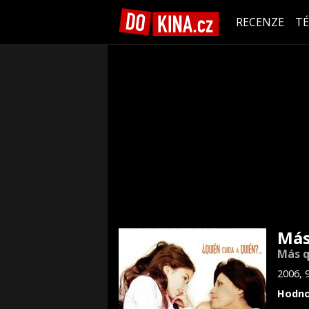
RECENZE
T
Más
Más q
2006, 
Hodno