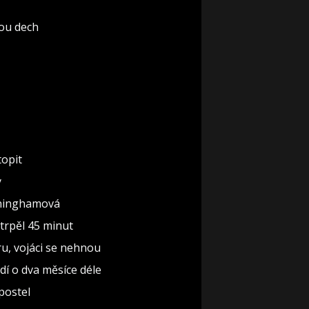
rou dech
topit
y
nninghamová
 trpěl 45 minut
ru, vojáci se nehnou
dí o dva měsíce déle
 postel