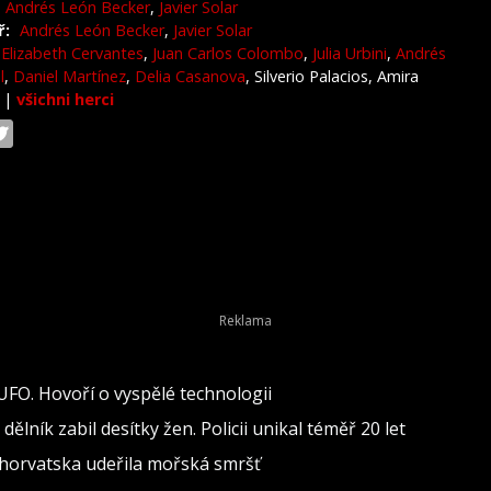
Andrés León Becker
,
Javier Solar
ř:
Andrés León Becker
,
Javier Solar
Elizabeth Cervantes
,
Juan Carlos Colombo
,
Julia Urbini
,
Andrés
l
,
Daniel Martínez
,
Delia Casanova
, Silverio Palacios, Amira
r
|
všichni herci
 UFO. Hovoří o vyspělé technologii
lník zabil desítky žen. Policii unikal téměř 20 let
 Chorvatska udeřila mořská smršť