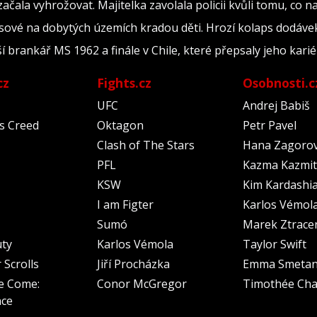
 začala vyhrožovat. Majitelka zavolala policii kvůli tomu, co n
ové na dobytých územích kradou děti. Hrozí kolaps dodávek 
ší brankář MS 1962 a finále v Chile, které přepsaly jeho kari
cz
Fights.cz
Osobnosti.c
UFC
Andrej Babiš
's Creed
Oktagon
Petr Pavel
Clash of The Stars
Hana Zagoro
PFL
Kazma Kazmit
KSW
Kim Kardashi
I am Figter
Karlos Vémol
Sumó
Marek Ztrace
uty
Karlos Vémola
Taylor Swift
 Scrolls
Jiří Procházka
Emma Smeta
e Come:
Conor McGregor
Timothée Cha
nce