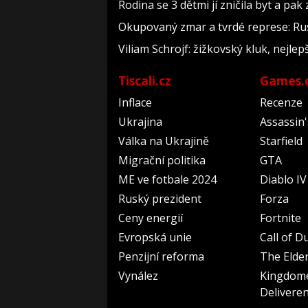
Rodina se 3 dětmi jí zničila byt a pak
Okupovaný zmar a tvrdé represe: Rus
Viliam Schrojf: žižkovský kluk, nejlep
Tiscali.cz
Games.
Inflace
Recenze
Ukrajina
Assassin
Válka na Ukrajině
Starfield
Migrační politika
GTA
ME ve fotbale 2024
Diablo IV
Ruský prezident
Forza
Ceny energií
Fortnite
Evropská unie
Call of D
Penzijní reforma
The Elder
Vynález
Kingdom
Delivere