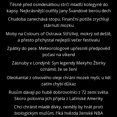
Těsně před osmdesátkou strčí mladší kolegyně do
kapsy. Nejkrásnější outfity Jany Švandové berou dech
Chudoba zanechává stopu. Finanční potíže zrychlují
stárnutí mozku
Moby na Colours of Ostrava: Střízlivý, mokrý od deště,
a přesto přichystal nejlepší večer festivalu
Zpátky do pece. Meteorologové upřesnili předpověď
počasí na víkend
Zásnuby v Londýně: Syn legendy Mekyho Žbirky
oznámil, že se žení
Oleokantal z olivového oleje chrání mozek myší, u lidí
zatím chybí důkaz
Rusům dávají po hubě dobrovolníci z 72 zemí světa.
Skoro polovina jich přijela z Latinské Ameriky
Chci chránit mladé dívky, neměly by hrát proti
biologickým mužům, říká hvězda ženské NBA