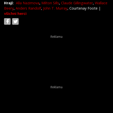
Hrají:
Alla Nazimova
,
Milton Sills
,
Claude Gillingwater
,
Wallace
Beery
,
Anders Randolf
,
John T. Murray
, Courtenay Foote
|
všichni herci