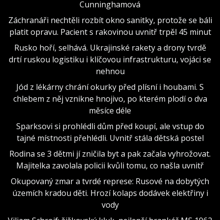
Cunninghamová
Záchranáři nechtěli rozbít okno sanitky, protože se báli
platit opravu. Pacient s rakovinou uvnitř trpěl 45 minut
Rusko hoří, selhává. Ukrajinské rakety a drony tvrdě
drtí ruskou logistiku i klíčovou infrastrukturu, vojáci se
nehnou
Jód z lékárny chrání okurky před plísní i houbami. S
chlebem z něj vznikne hnojivo, po kterém plodí o dva
měsíce déle
Sparksovi si prohlédli dům před koupí, ale vstup do
tajné místnosti přehlédli. Uvnitř stála dětská postel
Rodina se 3 dětmi jí zničila byt a pak začala vyhrožovat.
Majitelka zavolala policii kvůli tomu, co našla uvnitř
Okupovaný zmar a tvrdé represe: Rusové na dobytých
územích kradou děti. Hrozí kolaps dodávek elektřiny i
vody