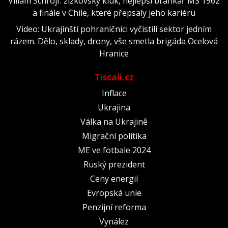
Viliam Schrojf: žižkovský kluk, nejlepší brankář MS 1962
a finále v Chile, které přepsaly jeho kariéru
Video: Ukrajinští pohraničníci vyčistili sektor jedním
rázem. Dělo, sklady, drony, vše smetla brigáda Ocelová
Hranice
Tiscali.cz
Inflace
Ukrajina
Válka na Ukrajině
Migrační politika
ME ve fotbale 2024
Ruský prezident
Ceny energií
Evropská unie
Penzijní reforma
Vynález