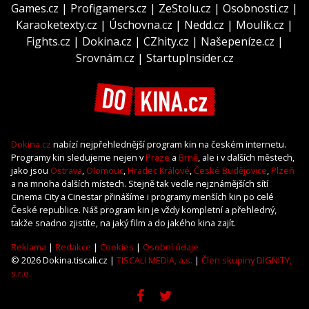
Games.cz
|
Profigamers.cz
|
ZeStolu.cz
|
Osobnosti.cz
|
Karaoketexty.cz
|
Úschovna.cz
|
Nedd.cz
|
Moulík.cz
|
Fights.cz
|
Dokina.cz
|
CZhity.cz
|
Našepeníze.cz
|
Srovnám.cz
|
StartupInsider.cz
Dokina.cz
nabízí nejpřehlednější program kin na českém internetu.
Programy kin sledujeme nejen v
Praze
a
Brně
, ale i v dalších městech,
jako jsou
Ostrava
,
Olomouc
,
Hradec Králové
,
České Budějovice
,
Plzeň
a na mnoha dalších místech. Stejně tak vedle nejznámějších sítí
Cinema City a Cinestar přinášíme i programy menších kin po celé
České republice. Náš program kin je vždy kompletní a přehledný,
takže snadno zjistíte, na jaký film a do jakého kina zajít.
Reklama
|
Redakce
|
Cookies
|
Osobní údaje
© 2026 Dokina.tiscali.cz |
TISCALI MEDIA, a.s.
|
Člen skupiny DIGNITY,
s.r.o.