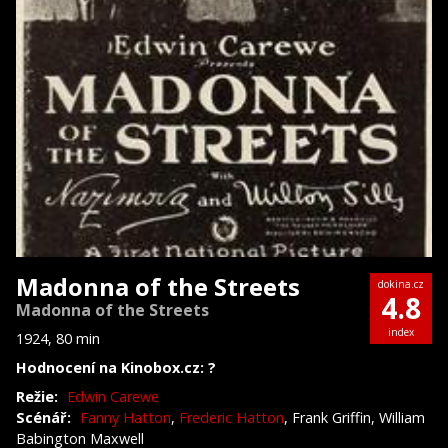
Madonna of the Streets
dokina.cz
4.8
Madonna of the Streets
index
1924, 80 min
Hodnocení na Kinobox.cz: ?
Režie:
Edwin Carewe
Scénář:
Fanny Hatton
,
Frederic Hatton
, Frank Griffin, William
Babington Maxwell