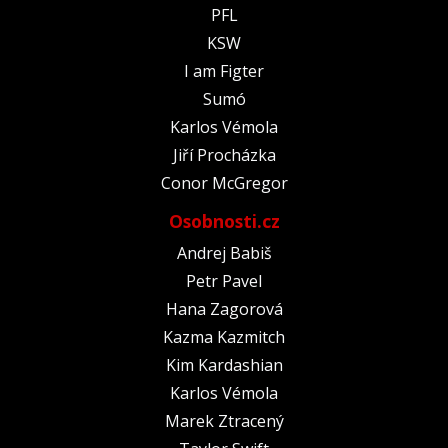
PFL
KSW
I am Figter
Sumó
Karlos Vémola
Jiří Procházka
Conor McGregor
Osobnosti.cz
Andrej Babiš
Petr Pavel
Hana Zagorová
Kazma Kazmitch
Kim Kardashian
Karlos Vémola
Marek Ztracený