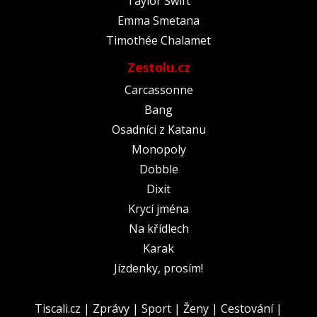
Taylor Swift
Emma Smetana
Timothée Chalamet
Zestolu.cz
Carcassonne
Bang
Osadníci z Katanu
Monopoly
Dobble
Dixit
Krycí jména
Na křídlech
Karak
Jízdenky, prosím!
Tiscali.cz
|
Zprávy
|
Sport
|
Ženy
|
Cestování
|