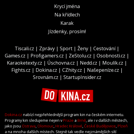
Krycí jména
Na křídlech
Karak
Jízdenky, prosím!
Tiscali.cz
|
Zprávy
|
Sport
|
Ženy
|
Cestování
|
Games.cz
|
Profigamers.cz
|
ZeStolu.cz
|
Osobnosti.cz
|
Karaoketexty.cz
|
Úschovna.cz
|
Nedd.cz
|
Moulík.cz
|
Fights.cz
|
Dokina.cz
|
CZhity.cz
|
Našepeníze.cz
|
Srovnám.cz
|
StartupInsider.cz
Dokina.cz
nabízí nejpřehlednější program kin na českém internetu.
Programy kin sledujeme nejen v
Praze
a
Brně
, ale i v dalších městech,
jako jsou
Ostrava
,
Olomouc
,
Hradec Králové
,
České Budějovice
,
Plzeň
a na mnoha dalších místech. Stejně tak vedle nejznámějších sítí