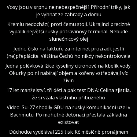
Vosy jsou v srpnu nejnebezpečnější: Přírodní triky, jak
je vyhnat ze zahrady a domu
Kremlu nedochází, proti čemu stojí. Ukrajinci precizně
vypálili největší ruský potravinový terminál. Nebude
slunečnicový olej
Jedno číslo na faktuře za internet prozradí, jestli
(ne)přeplácíte. Většina Čechů ho nikdy nekontrolovala
Jedna polévková lžíce kyseliny citronové na kbelík vody.
Okurky po ní nabírají objem a kořeny vstřebávají víc
živin
17 let manželství, tři děti a pak test DNA: Celina zjistila,
že si vzala vlastního příbuzného
Video: Su-27 shodily GBU na ruský komunikační uzel v
Bachmutu. Po mohutné detonaci přestala základna
existovat
Důchodce vydělával 225 tisíc Kč měsíčně pronájmem