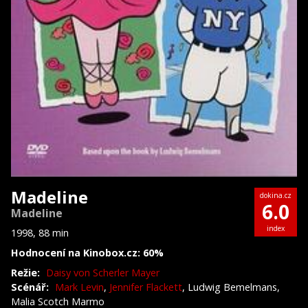
Madeline
dokina.cz
6.0
Madeline
index
1998, 88 min
Hodnocení na Kinobox.cz: 60%
Režie:
Daisy von Scherler Mayer
Scénář:
Mark Levin
,
Jennifer Flackett
, Ludwig Bemelmans,
Malia Scotch Marmo