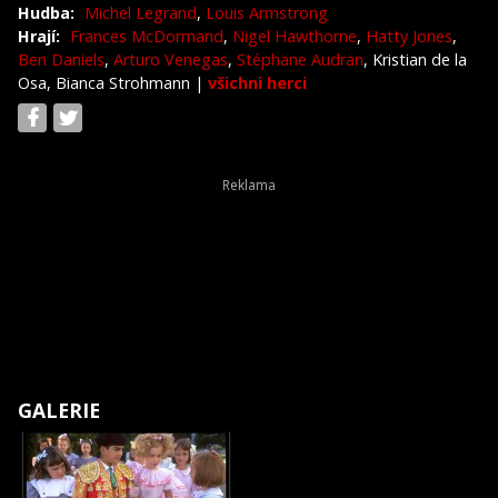
Hudba:
Michel Legrand
,
Louis Armstrong
Hrají:
Frances McDormand
,
Nigel Hawthorne
,
Hatty Jones
,
Ben Daniels
,
Arturo Venegas
,
Stéphane Audran
, Kristian de la
Osa, Bianca Strohmann
|
všichni herci
GALERIE