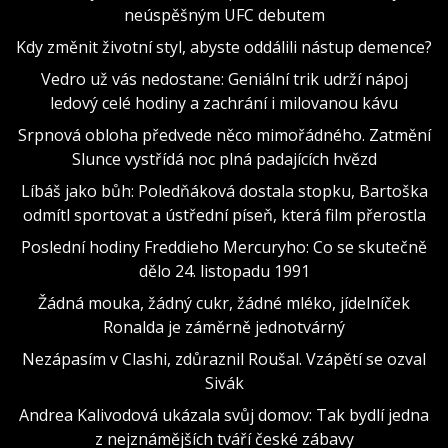
neúspěšným UFC debutem
Kdy změnit životní styl, abyste oddálili nástup demence?
Vedro už vás nedostane: Geniální trik udrží nápoj
ledový celé hodiny a zachrání i milovanou kávu
Srpnová obloha předvede něco mimořádného. Zatmění
Slunce vystřídá noc plná padajících hvězd
Líbáš jako bůh: Poledňáková dostala stopku, Bartoška
odmítl sportovat a ústřední píseň, která film přerostla
Poslední hodiny Freddieho Mercuryho: Co se skutečně
dělo 24. listopadu 1991
Žádná mouka, žádný cukr, žádné mléko, jídelníček
Ronalda je záměrně jednotvárný
Nezápasím v Clashi, zdůraznil Roušal. Vzápětí se ozval
Sivák
Andrea Kalivodová ukázala svůj domov: Tak bydlí jedna
z nejznámějších tváří české zábavy