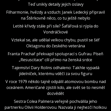
Teď unikly detaily jejich oslavy
Filharmonie, hvězdy a vzduch: Janek Ledecký připravil
na Štěrkovně něco, co tu ještě nebylo
Letité křivdy stále při síle? Šafářová si rýpla do
Vondráčkové
Vztekal se, ale udělal velkou chybu, pustil se šéf
Oktagonu do českého veterána
Franta Prachař překvapil spoluprací s Gufrau. Píseň
„Resuscitace“ cílí přímo na ženská srdce
Tajemství Dary Rolins odhaleno: Takhle vypadá
jídelníček, kterému vděčí za svou figuru
V roce 1979 někdo tajně odpálil atomovou bombu nad
oceánem. Američané zjistili kdo, ale svět se to nesměl
dozvědět
Sestra Colea Palmera veřejně pochválila jeho
partnerku Olivii Holderovou. Nazvala ji nejhezčí holkou