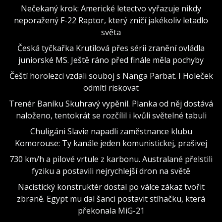
Nečekaný krok: Americké letectvo vyřazuje nikdy
neporažený F-22 Raptor, který zničí jakékoliv letadlo
světa
Česká tyčkařka Krutilová přes sérii zranění ovládla
juniorské MS. Ještě ráno před finále měla pochyby
Čeští horolezci vzdali souboj s Nanga Parbat. I Holeček
odmítl riskovat
Trenér Baníku Skuhravý vypěnil. Planka od něj dostává
naloženo, tentokrát se rozčílil i kvůli světelné tabuli
Chuligáni Slavie napadli zaměstnance klubu
Komorouse: Ty kanále jeden komunistickej, prašivej
730 km/h a pilové vrtule z karbonu. Australané přelstili
fyziku a postavili nejrychlejší dron na světě
Nacistický konstruktér dostal po válce zákaz tvořit
zbraně. Egypt mu dal šanci postavit stíhačku, která
překonala MiG-21