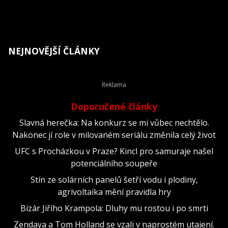
NEJNOVĚJŠÍ ČLÁNKY
Doporučené články
Slavná herečka: Na konkurz se mi vůbec nechtělo.
Nakonec jí role v milovaném seriálu změnila celý život
UFC s Procházkou v Praze? Kincl pro samuraje našel
potenciálního soupeře
Stín ze solárních panelů šetří vodu i plodiny,
agrivoltaika mění pravidla hry
Bizár Jiřího Krampola: Dluhy mu rostou i po smrti
Zendaya a Tom Holland se vzali v naprostém utajení.