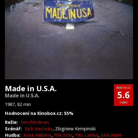
Made in U.S.A.
dokina.cz
5.6
Made in U.S.A.
index
1987, 82 min
Hodnocení na Kinobox.cz: 55%
Režie:
Ken Friedman
Scénář:
Nick Wechsler
, Zbigniew Kempinski
Hudba:
Hank Williams
,
Phil Ochs
,
Tito Larriva
,
John Hiatt