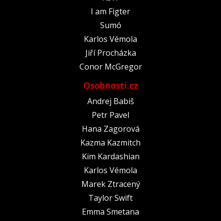
I am Figter
Sumó
Karlos Vémola
Jiří Procházka
Conor McGregor
Osobnosti.cz
Andrej Babiš
Petr Pavel
Hana Zagorová
Kazma Kazmitch
Kim Kardashian
Karlos Vémola
Marek Ztracený
Taylor Swift
Emma Smetana