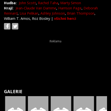
Hudba:
John Scott
,
Rachid Taha
,
Marty Simon
Hrají:
Jean-Claude Van Damme
,
Harrison Page
,
Deborah
Rennard
,
Lisa Pelikan
,
Ashley Johnson
,
Brian Thompson
,
William T. Amos, Roz Bosley
|
všichni herci
GALERIE