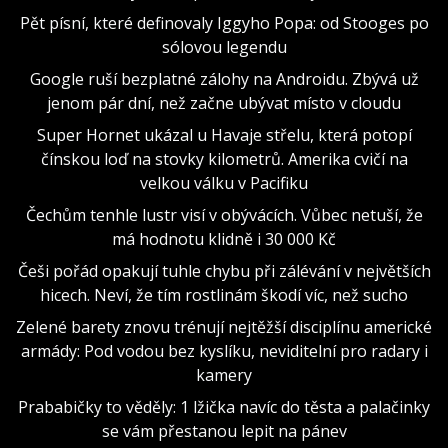
Pět písní, které definovaly Iggyho Popa: od Stooges po
sólovou legendu
Google ruší bezplatné zálohy na Androidu. Zbývá už
jenom pár dní, než začne ubývat místo v cloudu
Super Hornet ukázal u Havaje střelu, která potopí
čínskou loď na stovky kilometrů. Amerika cvičí na
velkou válku v Pacifiku
Čechům tenhle lustr visí v obývácích. Vůbec netuší, že
má hodnotu klidně i 30 000 Kč
Češi pořád opakují tuhle chybu při zálévání v největších
hicech. Neví, že tím rostlinám škodí víc, než sucho
Zelené barety znovu trénují nejtěžší disciplínu americké
armády: Pod vodou bez kyslíku, neviditelní pro radary i
kamery
Prababičky to věděly: 1 lžička navíc do těsta a palačinky
se vám přestanou lepit na pánev