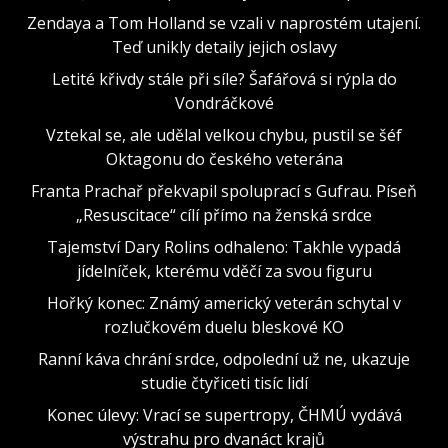
Zendaya a Tom Holland se vzali v naprostém utajení.
Teď unikly detaily jejich oslavy
Letité křivdy stále při síle? Šafářová si rýpla do
Vondráčkové
Vztekal se, ale udělal velkou chybu, pustil se šéf
Oktagonu do českého veterána
Franta Prachař překvapil spoluprací s Gufrau. Píseň
„Resuscitace“ cílí přímo na ženská srdce
Tajemství Dary Rolins odhaleno: Takhle vypadá
jídelníček, kterému vděčí za svou figuru
Hořký konec: Známý americký veterán schytal v
rozlučkovém duelu bleskové KO
Ranní káva chrání srdce, odpolední už ne, ukazuje
studie čtyřiceti tisíc lidí
Konec úlevy: Vrací se supertropy, ČHMÚ vydává
výstrahu pro dvanáct krajů