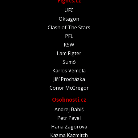
Fights.cz
UFC
Oktagon
Clash of The Stars
PFL
KSW
I am Figter
Sumó
Karlos Vémola
Jiří Procházka
Conor McGregor
Osobnosti.cz
Andrej Babiš
Petr Pavel
Hana Zagorová
Kazma Kazmitch