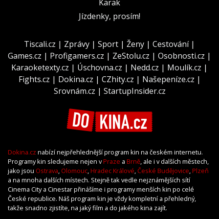
Karak
Jízdenky, prosím!
Tiscali.cz
|
Zprávy
|
Sport
|
Ženy
|
Cestování
|
Games.cz
|
Profigamers.cz
|
ZeStolu.cz
|
Osobnosti.cz
|
Karaoketexty.cz
|
Úschovna.cz
|
Nedd.cz
|
Moulík.cz
|
Fights.cz
|
Dokina.cz
|
CZhity.cz
|
Našepeníze.cz
|
Srovnám.cz
|
StartupInsider.cz
Dokina.cz
nabízí nejpřehlednější program kin na českém internetu.
Programy kin sledujeme nejen v
Praze
a
Brně
, ale i v dalších městech,
jako jsou
Ostrava
,
Olomouc
,
Hradec Králové
,
České Budějovice
,
Plzeň
a na mnoha dalších místech. Stejně tak vedle nejznámějších sítí
Cinema City a Cinestar přinášíme i programy menších kin po celé
České republice. Náš program kin je vždy kompletní a přehledný,
takže snadno zjistíte, na jaký film a do jakého kina zajít.