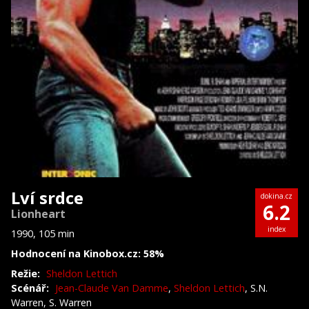
Lví srdce
dokina.cz
6.2
Lionheart
index
1990, 105 min
Hodnocení na Kinobox.cz: 58%
Režie:
Sheldon Lettich
Scénář:
Jean-Claude Van Damme
,
Sheldon Lettich
, S.N.
Warren, S. Warren