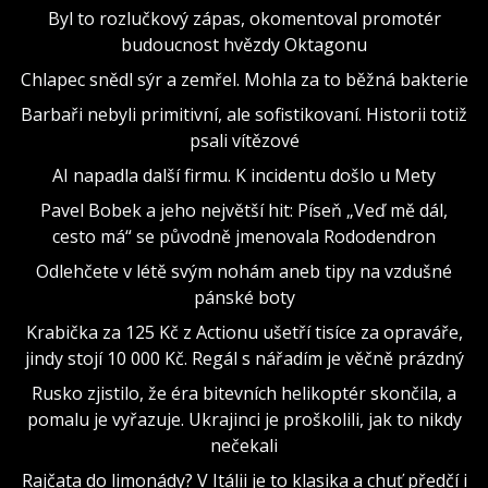
Byl to rozlučkový zápas, okomentoval promotér
budoucnost hvězdy Oktagonu
Chlapec snědl sýr a zemřel. Mohla za to běžná bakterie
Barbaři nebyli primitivní, ale sofistikovaní. Historii totiž
psali vítězové
AI napadla další firmu. K incidentu došlo u Mety
Pavel Bobek a jeho největší hit: Píseň „Veď mě dál,
cesto má“ se původně jmenovala Rododendron
Odlehčete v létě svým nohám aneb tipy na vzdušné
pánské boty
Krabička za 125 Kč z Actionu ušetří tisíce za opraváře,
jindy stojí 10 000 Kč. Regál s nářadím je věčně prázdný
Rusko zjistilo, že éra bitevních helikoptér skončila, a
pomalu je vyřazuje. Ukrajinci je proškolili, jak to nikdy
nečekali
Rajčata do limonády? V Itálii je to klasika a chuť předčí i