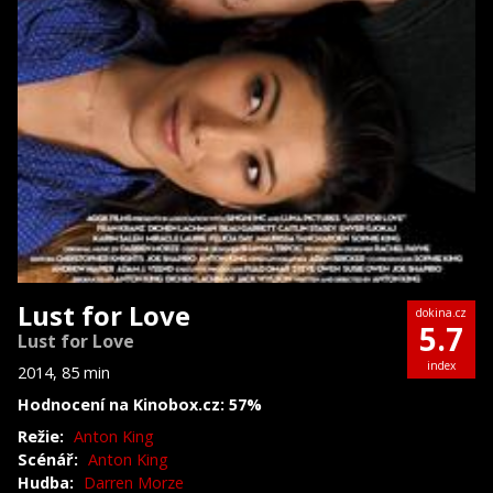
Lust for Love
dokina.cz
5.7
Lust for Love
index
2014, 85 min
Hodnocení na Kinobox.cz: 57%
Režie:
Anton King
Scénář:
Anton King
Hudba:
Darren Morze