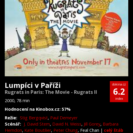
Lumpíci v Paříži
dokina.cz
6.2
Rugrats in Paris: The Movie - Rugrats II
index
2000, 78 min
Hodnocení na Kinobox.cz: 57%
Režie:
Stig Bergqvist
,
Paul Demeyer
Scénář:
J. David Stem
,
David N. Weiss
,
Jill Gorey
,
Barbara
Herndon
,
Kate Boutilier
,
Peter Chung
, Feal Chan
|
celý štáb