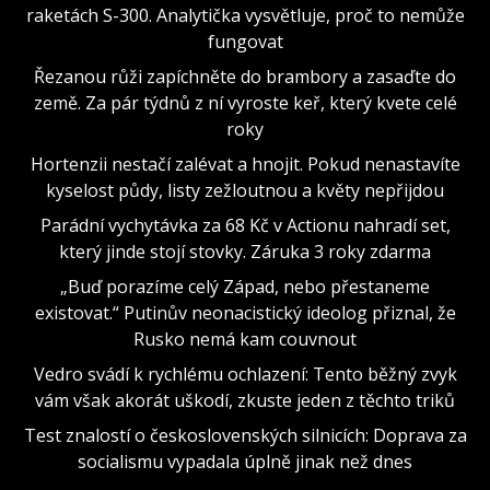
raketách S-300. Analytička vysvětluje, proč to nemůže
fungovat
Řezanou růži zapíchněte do brambory a zasaďte do
země. Za pár týdnů z ní vyroste keř, který kvete celé
roky
Hortenzii nestačí zalévat a hnojit. Pokud nenastavíte
kyselost půdy, listy zežloutnou a květy nepřijdou
Parádní vychytávka za 68 Kč v Actionu nahradí set,
který jinde stojí stovky. Záruka 3 roky zdarma
„Buď porazíme celý Západ, nebo přestaneme
existovat.“ Putinův neonacistický ideolog přiznal, že
Rusko nemá kam couvnout
Vedro svádí k rychlému ochlazení: Tento běžný zvyk
vám však akorát uškodí, zkuste jeden z těchto triků
Test znalostí o československých silnicích: Doprava za
socialismu vypadala úplně jinak než dnes