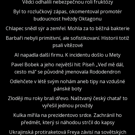
Vědci odhalili nebezpečnou roli fruktózy
Byl to rozlučkový zápas, okomentoval promotér
budoucnost hvězdy Oktagonu
Chlapec snědl sýr a zemřel. Mohla za to běžná bakterie
Barbaři nebyli primitivní, ale sofistikovaní. Historii totiž
psali vítězové
AI napadla další firmu. K incidentu došlo u Mety
Pavel Bobek a jeho největší hit: Píseň „Veď mě dál,
cesto má“ se původně jmenovala Rododendron
Odlehčete v létě svým nohám aneb tipy na vzdušné
pánské boty
Zloději mu roky brali dřevo. Naštvaný český chatař to
vyřešil jednou provždy
Kulka mířila na prezidentovo srdce. Zachránil ho
předmět, který si náhodou strčil do kapsy
Ukrajinská protiraketová Freya závisí na sovětských