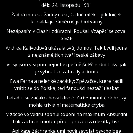
dělo 24. listopadu 1991
Žádná mouka, žádný cukr, žádné mléko, jídelníček
Ronalda je záměrně jednotvárný
Nezápasím v Clashi, zdůraznil Roušal. Vzápětí se ozval
Sivák
Andrea Kalivodová ukázala svůj domov: Tak bydlí jedna
z nejznámějších tváří české zábavy
Vosy jsou v srpnu nejnebezpečnější: Přírodní triky, jak
je vyhnat ze zahrady a domu
Ewa Farna a nelehké začátky: Zpěvačce, které radili
vrátit se do Polska, teď fanoušci nestačí tleskat
Letadlu se začalo chovat divně. Za 63 minut čiré hrůzy
mohla triviální matematická chyba
V zácpě ve vedru zapnul topení na maximum. Absurdní
trik zachrání motor před opravou za desítky tisíc
Aplikace Záchranka umí nově zavolat psychologa