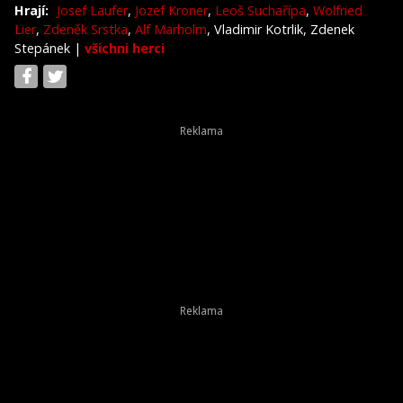
Hrají:
Josef Laufer
,
Jozef Kroner
,
Leoš Suchařípa
,
Wolfried
Lier
,
Zdeněk Srstka
,
Alf Marholm
, Vladimir Kotrlik, Zdenek
Stepánek
|
všichni herci