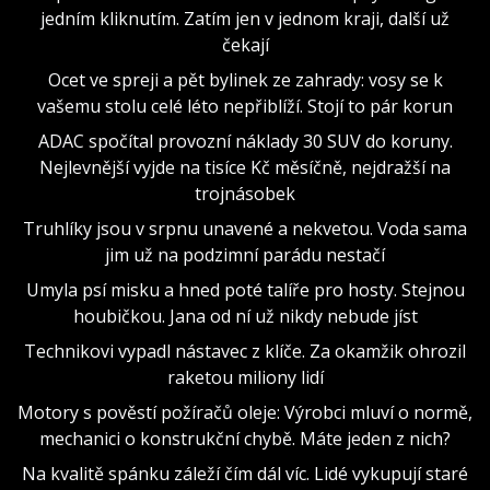
jedním kliknutím. Zatím jen v jednom kraji, další už
čekají
Ocet ve spreji a pět bylinek ze zahrady: vosy se k
vašemu stolu celé léto nepřiblíží. Stojí to pár korun
ADAC spočítal provozní náklady 30 SUV do koruny.
Nejlevnější vyjde na tisíce Kč měsíčně, nejdražší na
trojnásobek
Truhlíky jsou v srpnu unavené a nekvetou. Voda sama
jim už na podzimní parádu nestačí
Umyla psí misku a hned poté talíře pro hosty. Stejnou
houbičkou. Jana od ní už nikdy nebude jíst
Technikovi vypadl nástavec z klíče. Za okamžik ohrozil
raketou miliony lidí
Motory s pověstí požíračů oleje: Výrobci mluví o normě,
mechanici o konstrukční chybě. Máte jeden z nich?
Na kvalitě spánku záleží čím dál víc. Lidé vykupují staré