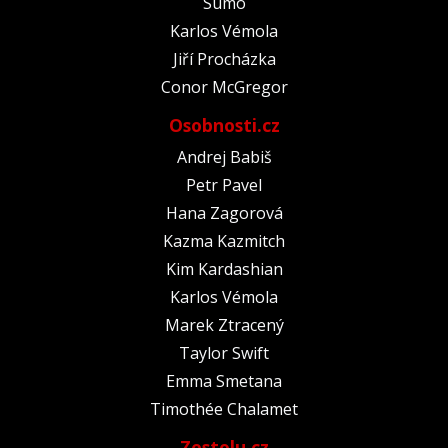
Sumó
Karlos Vémola
Jiří Procházka
Conor McGregor
Osobnosti.cz
Andrej Babiš
Petr Pavel
Hana Zagorová
Kazma Kazmitch
Kim Kardashian
Karlos Vémola
Marek Ztracený
Taylor Swift
Emma Smetana
Timothée Chalamet
Zestolu.cz