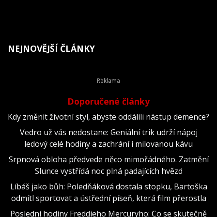
NEJNOVĚJŠÍ ČLÁNKY
Doporučené články
Kdy změnit životní styl, abyste oddálili nástup demence?
Vedro už vás nedostane: Geniální trik udrží nápoj
ledový celé hodiny a zachrání i milovanou kávu
Srpnová obloha předvede něco mimořádného. Zatmění
Slunce vystřídá noc plná padajících hvězd
Líbáš jako bůh: Poledňáková dostala stopku, Bartoška
odmítl sportovat a ústřední píseň, která film přerostla
Poslední hodiny Freddieho Mercuryho: Co se skutečně