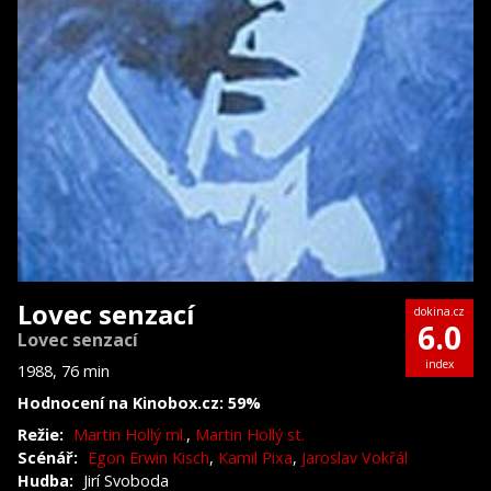
Lovec senzací
dokina.cz
6.0
Lovec senzací
index
1988, 76 min
Hodnocení na Kinobox.cz: 59%
Režie:
Martin Hollý ml.
,
Martin Hollý st.
Scénář:
Egon Erwin Kisch
,
Kamil Pixa
,
Jaroslav Vokřál
Hudba:
Jirí Svoboda