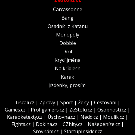
Carcassonne
Bang
Osadníci z Katanu
Monopoly
Dobble
Dixit
Krycí jména
Na křídlech
Karak
Jízdenky, prosím!
Tiscali.cz
|
Zprávy
|
Sport
|
Ženy
|
Cestování
|
Games.cz
|
Profigamers.cz
|
ZeStolu.cz
|
Osobnosti.cz
|
Karaoketexty.cz
|
Úschovna.cz
|
Nedd.cz
|
Moulík.cz
|
Fights.cz
|
Dokina.cz
|
CZhity.cz
|
Našepeníze.cz
|
Srovnám.cz
|
StartupInsider.cz