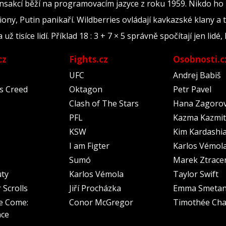
ransakcí běží na programovacím jazyce z roku 1959. Nikdo ho
iony, Putin panikaří. Wildberries ovládají kavkazské klany a 
tisíce lidí. Příklad 18 : 3 + 7 × 5 správně spočítají jen lidé, 
cz
Fights.cz
Osobnosti.c
UFC
Andrej Babiš
's Creed
Oktagon
Petr Pavel
Clash of The Stars
Hana Zagoro
PFL
Kazma Kazmit
KSW
Kim Kardashi
I am Figter
Karlos Vémol
Sumó
Marek Ztrace
uty
Karlos Vémola
Taylor Swift
 Scrolls
Jiří Procházka
Emma Smeta
e Come:
Conor McGregor
Timothée Cha
nce