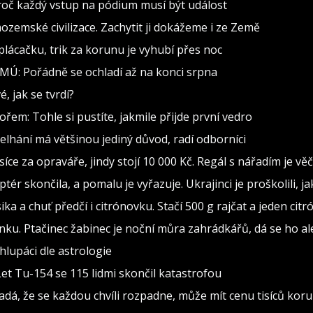
roč každý vstup na pódium musí být událost
zemské civilizace. Zachytit ji dokážeme i ze Země
lácačku, trik za korunu je vyhubí přes noc
MÚ: Pořádně se ochladí až na konci srpna
, jak se tvrdí?
ořem: Tohle si pustíte, jakmile přijde první vedro
 Selhání má většinou jediný důvod, radí odborníci
isíce za opraváře, jindy stojí 10 000 Kč. Regál s nářadím je v
ptér skončila, a pomalu je vyřazuje. Ukrajinci je proškolili, j
sika a chuť předčí i citrónovku. Stačí 500 g rajčat a jeden citr
ínku. Ptačinec žabinec je noční můra zahrádkářů, dá se ho al
lupáci dle astrologie
Let Tu-154 se 115 lidmi skončil katastrofou
adá, že se každou chvíli rozpadne, může mít cenu tisíců kor