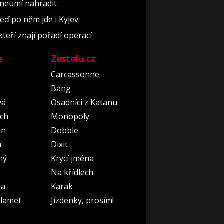
 neumí nahradit
teď po něm jde i Kyjev
kteří znají pořadí operací
z
Zestolu.cz
Carcassonne
Bang
vá
Osadníci z Katanu
ch
Monopoly
an
Dobble
a
Dixit
ný
Krycí jména
Na křídlech
na
Karak
lamet
Jízdenky, prosím!