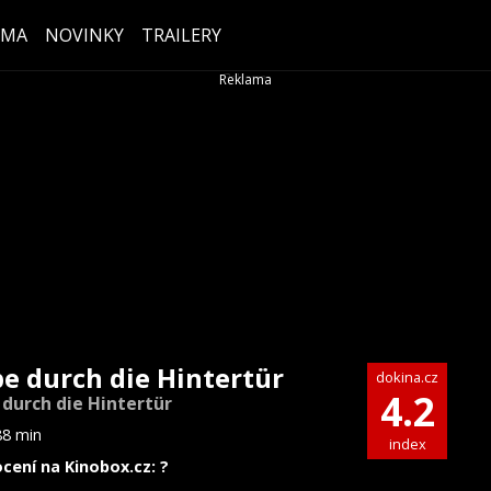
ÉMA
NOVINKY
TRAILERY
be durch die Hintertür
dokina.cz
4.2
 durch die Hintertür
88 min
index
cení na Kinobox.cz: ?