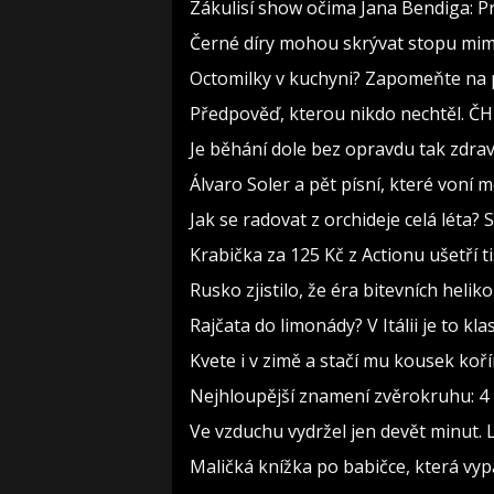
Zákulisí show očima Jana Bendiga: P
Černé díry mohou skrývat stopu mimo
Octomilky v kuchyni? Zapomeňte na p
Předpověď, kterou nikdo nechtěl. ČH
Je běhání dole bez opravdu tak zdravé
Álvaro Soler a pět písní, které voní m
Jak se radovat z orchideje celá léta?
Krabička za 125 Kč z Actionu ušetří t
Rusko zjistilo, že éra bitevních heliko
Rajčata do limonády? V Itálii je to kla
Kvete i v zimě a stačí mu kousek koř
Nejhloupější znamení zvěrokruhu: 4 h
Ve vzduchu vydržel jen devět minut. 
Maličká knížka po babičce, která vyp