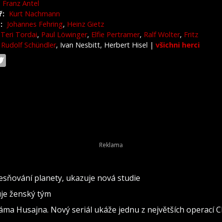
Franz Antel
ř:
Kurt Nachmann
:
Johannes Fehring
,
Heinz Gietz
Teri Tordai
,
Paul Löwinger
,
Elfie Pertramer
,
Ralf Wolter
,
Fritz
,
Rudolf Schündler
, Ivan Nesbitt, Herbert Hisel
|
všichni herci
esňování planety, ukazuje nová studie
uje ženský tým
áma Husajna. Nový seriál ukáže jednu z největších operací C