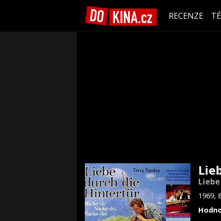
RECENZE
T
Lie
Liebe
1969, 
Hodno