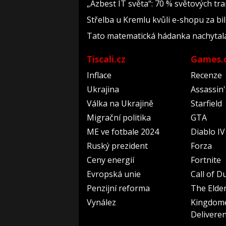
„Azbest IT světa“: 70 % světových t
Střelba u Kremlu kvůli e-shopu za bil
Tato matematická hádanka nachytala už 
Tiscali.cz
Games.
Inflace
Recenze
Ukrajina
Assassin
Válka na Ukrajině
Starfield
Migrační politika
GTA
ME ve fotbale 2024
Diablo IV
Ruský prezident
Forza
Ceny energií
Fortnite
Evropská unie
Call of D
Penzijní reforma
The Elder
Vynález
Kingdom
Delivere