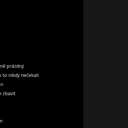
ěčně prázdný
ak to nikdy nečekali
ón
e zbavit
un