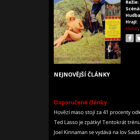
Režie:
Scéná
Hudba
Hrají:
Muliar
NEJNOVĚJŠÍ ČLÁNKY
Doporučené články
Hovězí maso stojí za 41 procenty odl
Ted Lasso je zpátky! Tentokrát trén
Joel Kinnaman se vydává na lov Sadd