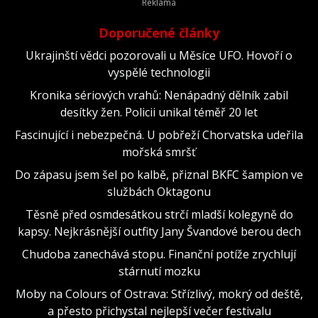
Doporučené články
Ukrajinští vědci pozorovali u Měsíce UFO. Hovoří o
vyspělé technologii
Kronika sériových vrahů: Nenápadný dělník zabil
desítky žen. Policii unikal téměř 20 let
Fascinující i nebezpečná. U pobřeží Chorvatska udeřila
mořská smršť
Do zápasu jsem šel po kalbě, přiznal BKFC šampion ve
službách Oktagonu
Těsně před osmdesátkou strčí mladší kolegyně do
kapsy. Nejkrásnější outfity Jany Švandové berou dech
Chudoba zanechává stopu. Finanční potíže zrychlují
stárnutí mozku
Moby na Colours of Ostrava: Střízlivý, mokrý od deště,
a přesto přichystal nejlepší večer festivalu