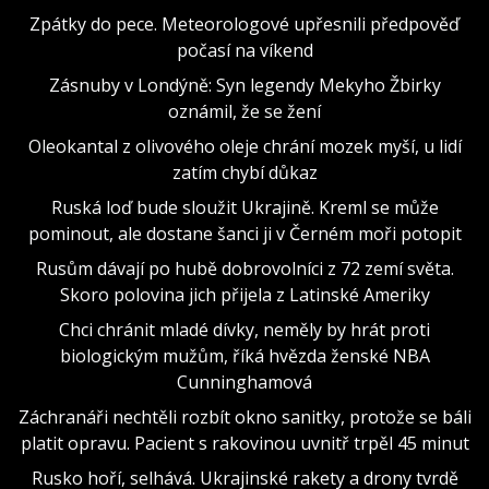
Zpátky do pece. Meteorologové upřesnili předpověď
počasí na víkend
Zásnuby v Londýně: Syn legendy Mekyho Žbirky
oznámil, že se žení
Oleokantal z olivového oleje chrání mozek myší, u lidí
zatím chybí důkaz
Ruská loď bude sloužit Ukrajině. Kreml se může
pominout, ale dostane šanci ji v Černém moři potopit
Rusům dávají po hubě dobrovolníci z 72 zemí světa.
Skoro polovina jich přijela z Latinské Ameriky
Chci chránit mladé dívky, neměly by hrát proti
biologickým mužům, říká hvězda ženské NBA
Cunninghamová
Záchranáři nechtěli rozbít okno sanitky, protože se báli
platit opravu. Pacient s rakovinou uvnitř trpěl 45 minut
Rusko hoří, selhává. Ukrajinské rakety a drony tvrdě