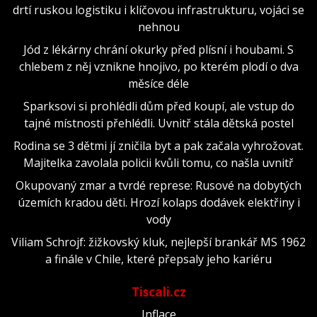
drtí ruskou logistiku i klíčovou infrastrukturu, vojáci se
nehnou
Jód z lékárny chrání okurky před plísní i houbami. S
chlebem z něj vznikne hnojivo, po kterém plodí o dva
měsíce déle
Sparksovi si prohlédli dům před koupí, ale vstup do
tajné místnosti přehlédli. Uvnitř stála dětská postel
Rodina se 3 dětmi jí zničila byt a pak začala vyhrožovat.
Majitelka zavolala policii kvůli tomu, co našla uvnitř
Okupovaný zmar a tvrdé represe: Rusové na dobytých
územích kradou děti. Hrozí kolaps dodávek elektřiny i
vody
Viliam Schrojf: žižkovský kluk, nejlepší brankář MS 1962
a finále v Chile, které přepsaly jeho kariéru
Tiscali.cz
Inflace