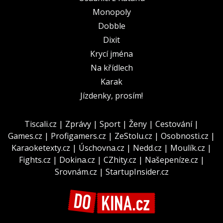
Monopoly
Dobble
Dixit
Krycí jména
Na křídlech
Karak
Jízdenky, prosím!
Tiscali.cz
|
Zprávy
|
Sport
|
Ženy
|
Cestování
|
Games.cz
|
Profigamers.cz
|
ZeStolu.cz
|
Osobnosti.cz
|
Karaoketexty.cz
|
Úschovna.cz
|
Nedd.cz
|
Moulík.cz
|
Fights.cz
|
Dokina.cz
|
CZhity.cz
|
Našepeníze.cz
|
Srovnám.cz
|
StartupInsider.cz