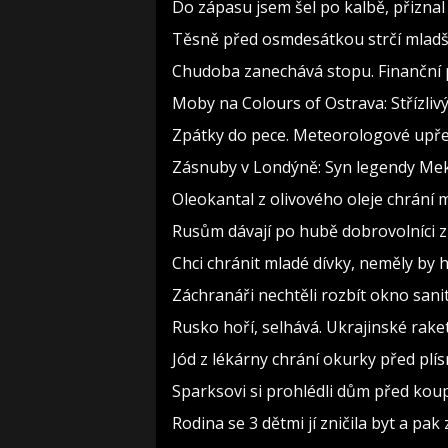
Do zápasu jsem šel po kalbě, přizn
Těsně před osmdesátkou strčí mladší
Chudoba zanechává stopu. Finanční p
Moby na Colours of Ostrava: Střízlivý
Zpátky do pece. Meteorologové upře
Zásnuby v Londýně: Syn legendy Meky
Oleokantal z olivového oleje chrání m
Rusům dávají po hubě dobrovolníci z 
Chci chránit mladé dívky, neměly b
Záchranáři nechtěli rozbít okno sanit
Rusko hoří, selhává. Ukrajinské raket
Jód z lékárny chrání okurky před plís
Sparksovi si prohlédli dům před koupí
Rodina se 3 dětmi jí zničila byt a pak