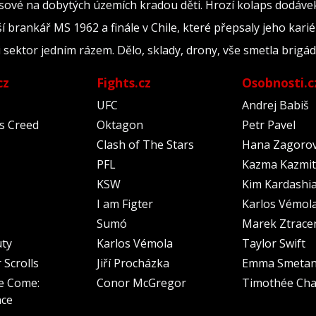
ové na dobytých územích kradou děti. Hrozí kolaps dodávek 
ší brankář MS 1962 a finále v Chile, které přepsaly jeho kari
ili sektor jedním rázem. Dělo, sklady, drony, vše smetla brig
cz
Fights.cz
Osobnosti.c
UFC
Andrej Babiš
's Creed
Oktagon
Petr Pavel
Clash of The Stars
Hana Zagoro
PFL
Kazma Kazmit
KSW
Kim Kardashi
I am Figter
Karlos Vémol
Sumó
Marek Ztrace
uty
Karlos Vémola
Taylor Swift
 Scrolls
Jiří Procházka
Emma Smeta
e Come:
Conor McGregor
Timothée Cha
nce