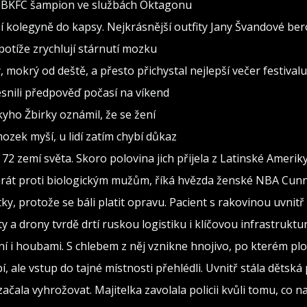
al BKFC šampion ve službách Oktagonu
 kolegyně do kapsy. Nejkrásnější outfity Jany Švandové be
otíže zrychlují stárnutí mozku
, mokrý od deště, a přesto přichystal nejlepší večer festivalu
snili předpověď počasí na víkend
ho Žbirky oznámil, že se žení
ozek myší, u lidí zatím chybí důkaz
72 zemí světa. Skoro polovina jich přijela z Latinské Amerik
y hrát proti biologickým mužům, říká hvězda ženské NBA Cu
ky, protože se báli platit opravu. Pacient s rakovinou uvnitř
y a drony tvrdě drtí ruskou logistiku i klíčovou infrastruktu
ní i houbami. S chlebem z něj vznikne hnojivo, po kterém plo
, ale vstup do tajné místnosti přehlédli. Uvnitř stála dětská
 začala vyhrožovat. Majitelka zavolala policii kvůli tomu, co n