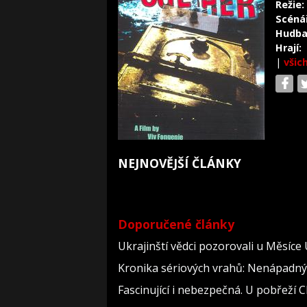
Režie:
Scéná
Hudba
Hrají:
|
všic
NEJNOVĚJŠÍ ČLÁNKY
Doporučené články
Ukrajinští vědci pozorovali u Měsíce
Kronika sériových vrahů: Nenápadný dě
Fascinující i nebezpečná. U pobřeží