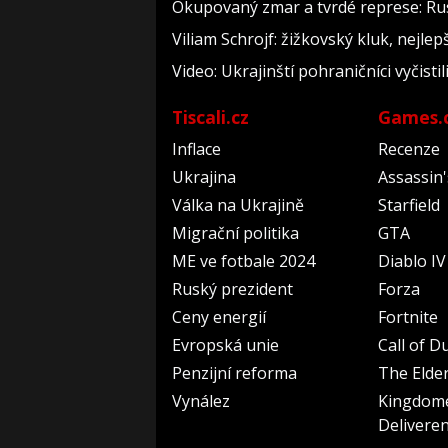
Okupovaný zmar a tvrdé represe: Rus
Viliam Schrojf: žižkovský kluk, nejlep
Video: Ukrajinští pohraničníci vyčist
Tiscali.cz
Games.
Inflace
Recenze
Ukrajina
Assassin
Válka na Ukrajině
Starfield
Migrační politika
GTA
ME ve fotbale 2024
Diablo IV
Ruský prezident
Forza
Ceny energií
Fortnite
Evropská unie
Call of D
Penzijní reforma
The Elder
Vynález
Kingdom
Delivere