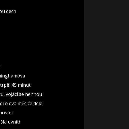
rou dech
y
nninghamová
 trpěl 45 minut
ru, vojáci se nehnou
dí o dva měsíce déle
 postel
ašla uvnitř