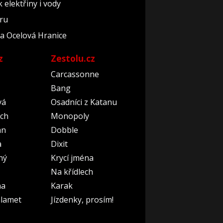
elektřiny i vody
éru
áda Ocelová Hranice
z
Zestolu.cz
Carcassonne
Bang
vá
Osadníci z Katanu
ch
Monopoly
an
Dobble
a
Dixit
ný
Krycí jména
Na křídlech
na
Karak
lamet
Jízdenky, prosím!