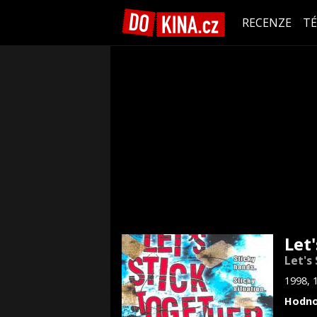
RECENZE
T
Let
Let's
1998, 
Hodno