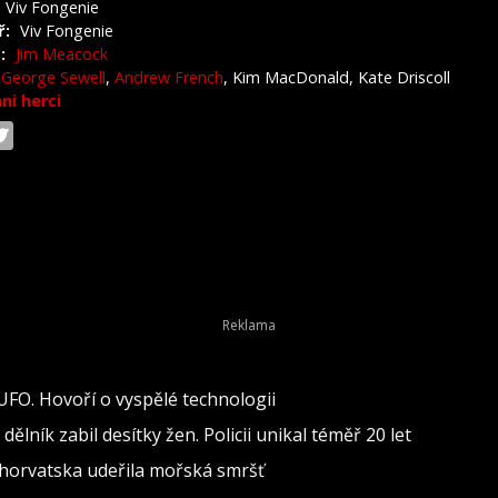
Viv Fongenie
ř:
Viv Fongenie
:
Jim Meacock
George Sewell
,
Andrew French
, Kim MacDonald, Kate Driscoll
hni herci
 UFO. Hovoří o vyspělé technologii
lník zabil desítky žen. Policii unikal téměř 20 let
 Chorvatska udeřila mořská smršť