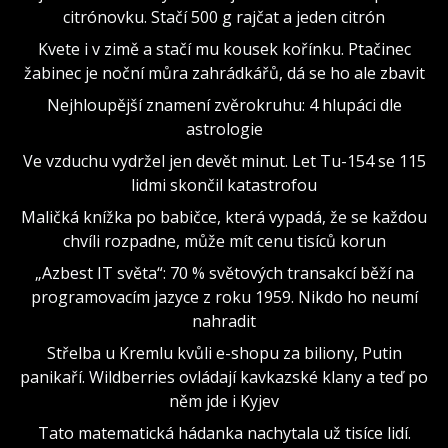
citrónovku. Stačí 500 g rajčat a jeden citrón
Kvete i v zimě a stačí mu kousek kořínku. Ptačinec
žabinec je noční můra zahrádkářů, dá se ho ale zbavit
Nejhloupější znamení zvěrokruhu: 4 hlupáci dle
astrologie
Ve vzduchu vydržel jen devět minut. Let Tu-154 se 115
lidmi skončil katastrofou
Maličká knížka po babičce, která vypadá, že se každou
chvíli rozpadne, může mít cenu tisíců korun
„Azbest IT světa“: 70 % světových transakcí běží na
programovacím jazyce z roku 1959. Nikdo ho neumí
nahradit
Střelba u Kremlu kvůli e-shopu za biliony, Putin
panikaří. Wildberries ovládají kavkazské klany a teď po
něm jde i Kyjev
Tato matematická hádanka nachytala už tisíce lidí.