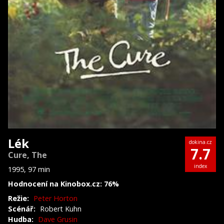
Lék
dokina.cz
7.7
Cure, The
index
1995, 97 min
Hodnocení na Kinobox.cz: 76%
Režie:
Peter Horton
Scénář:
Robert Kuhn
Hudba:
Dave Grusin