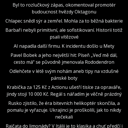
Byl to rozlučkový zápas, okomentoval promotér
budoucnost hvězdy Oktagonu
Chlapec snědl sýr a zemřel. Mohla za to běžná bakterie
Barbaři nebyli primitivní, ale sofistikovaní. Historii totiž
psali vítězové
AI napadla další firmu. K incidentu došlo u Mety
Pavel Bobek a jeho největší hit: Píseň „Veď mě dál,
cesto má“ se původně jmenovala Rododendron
Odlehčete v létě svým nohám aneb tipy na vzdušné
pánské boty
Krabička za 125 Kč z Actionu ušetří tisíce za opraváře,
jindy stojí 10 000 Kč. Regál s nářadím je věčně prázdný
Rusko zjistilo, že éra bitevních helikoptér skončila, a
pomalu je vyřazuje. Ukrajinci je proškolili, jak to nikdy
nečekali
Rajčata do limonády? V Itálii je to klasika a chuť předčí i