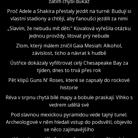
zatím chybí důkaz
Proč Adele a Shakira přestaly jezdit na turné: Budují si
vlastní stadiony a chtějí, aby fanoušci jezdili za nimi
„Slavím, že nebudu mít děti." Kovalová vyřešila otázku
jednou provždy, litovat prý nebude
Zlom, který málem zničil Gaia Mesiah: Alkohol,
závislost, ticho a návrat k hudbě
Ústřice dokázaly vyfiltrovat celý Chesapeake Bay za
týden, dnes to trvá přes rok
Pět klipů Guns N‘ Roses, které se zapsaly do rockové
historie
Réva v srpnu chytá bílé mapy a bobule praskají. Vlhko s
vedrem udělá své
Pod slavnou mexickou pyramidou vede tajný tunel.
Archeologové v něm hledali vstup do podsvětí, objevilo
se něco zajímavějšího