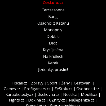
Zestolu.cz
Carcassonne
Bang
Osadníci z Katanu
Monopoly
Dobble
Dixit
Krycí jména
Na křídlech
Karak
Jízdenky, prosím!
Tiscali.cz
|
Zprávy
|
Sport
|
Ženy
|
Cestování
|
Games.cz
|
Profigamers.cz
|
ZeStolu.cz
|
Osobnosti.cz
|
Karaoketexty.cz
|
Úschovna.cz
|
Nedd.cz
|
Moulík.cz
|
Fights.cz
|
Dokina.cz
|
CZhity.cz
|
Našepeníze.cz
|
Srovnám.cz
|
StartupInsider.cz