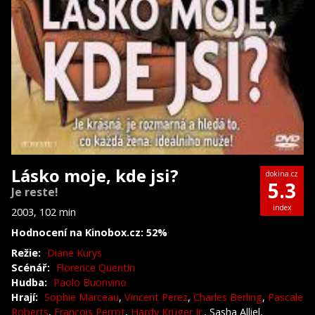
Lásko moje, kde jsi?
dokina.cz
5.3
Je reste!
index
2003, 102 min
Hodnocení na Kinobox.cz: 52%
Režie:
Diane Kurys
Scénář:
Florence Quentin
Hudba:
Paolo Buonvino
Hrají:
Sophie Marceau
,
Vincent Perez
,
Charles Berling
,
Pascale
Roberts
,
François Perrot
,
Hardy Krüger Jr.
, Sasha Alliel,