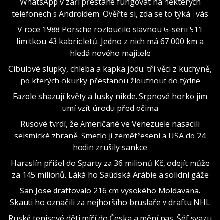
WhatsApp v září přestane fungovat na některých
telefonech s Androidem. Ověřte si, zda se to týká i vás
V roce 1988 Porsche rozloučilo slavnou G-sérii 911
limitkou 43 kabrioletů. Jedno z nich má 67 000 km a
hledá nového majitele
Cibulové slupky, chleba a kapka jódu: tři věci z kuchyně,
po kterých okurky přestanou žloutnout do týdne
Fazole shazují květy a lusky nikde. Srpnové horko jim
umí vzít úrodu před očima
Rusové tvrdí, že Američané ve Venezuele nasadili
seismické zbraně. Smetlo ji zemětřesení a USA do 24
hodin zrušily sankce
Haraslín přišel do Sparty za 36 milionů Kč, odejít může
za 145 milionů. Láká ho Saúdská Arábie a solidní gáže
San Jose draftovalo 216 cm vysokého Moldavana.
Skauti ho označili za nejhoršího bruslaře v draftu NHL
Ruské tenisové děti míří do Česka a mění pas. Šéf svazu