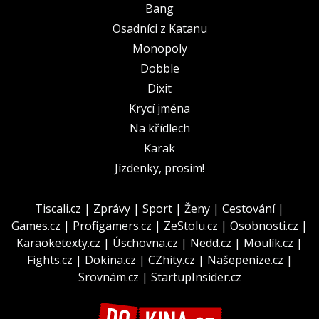
Bang
Osadníci z Katanu
Monopoly
Dobble
Dixit
Krycí jména
Na křídlech
Karak
Jízdenky, prosím!
Tiscali.cz
|
Zprávy
|
Sport
|
Ženy
|
Cestování
|
Games.cz
|
Profigamers.cz
|
ZeStolu.cz
|
Osobnosti.cz
|
Karaoketexty.cz
|
Úschovna.cz
|
Nedd.cz
|
Moulík.cz
|
Fights.cz
|
Dokina.cz
|
CZhity.cz
|
Našepeníze.cz
|
Srovnám.cz
|
StartupInsider.cz