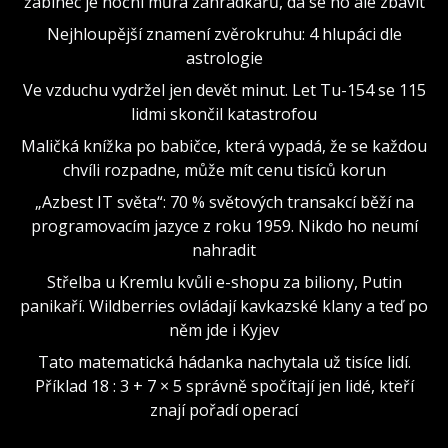
žabinec je noční můra zahrádkářů, dá se ho ale zbavit
Nejhloupější znamení zvěrokruhu: 4 hlupáci dle
astrologie
Ve vzduchu vydržel jen devět minut. Let Tu-154 se 115
lidmi skončil katastrofou
Maličká knížka po babičce, která vypadá, že se každou
chvíli rozpadne, může mít cenu tisíců korun
„Azbest IT světa“: 70 % světových transakcí běží na
programovacím jazyce z roku 1959. Nikdo ho neumí
nahradit
Střelba u Kremlu kvůli e-shopu za biliony, Putin
panikaří. Wildberries ovládají kavkazské klany a teď po
něm jde i Kyjev
Tato matematická hádanka nachytala už tisíce lidí.
Příklad 18 : 3 + 7 × 5 správně spočítají jen lidé, kteří
znají pořadí operací