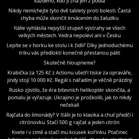
každého, kdo ji zná jen z pódia
Nikdy nemíchejte tyto dvě tablety proti bolesti. Častá
chyba může skončit krvácením do žaludku
Itálie vyhlásila nejvyšší stupeň výstrahy ve všech
velkých městech. Vedra nepoleví ani v Česku
Lepíte se v horku ke stolu i k židli? Díky jednoduchému
triku vás předloktí konečně přestanou pálit
Skutečně hloupneme?
Krabička za 125 Kč z Actionu ušetří tisíce za opraváře,
jindy stojí 10 000 Kč. Regál s nářadím je věčně prázdný
Rusko zjistilo, že éra bitevních helikoptér skončila, a
pomalu je vyřazuje. Ukrajinci je proškolili, jak to nikdy
nečekali
Rajčata do limonády? V Itálii je to klasika a chuť předčí i
citrónovku. Stačí 500 g rajčat a jeden citrón
Kvete i v zimě a stačí mu kousek kořínku. Ptačinec