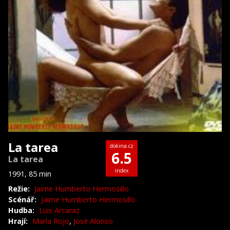
La tarea
dokina.cz
6.5
La tarea
index
1991, 85 min
Režie:
Jaime Humberto Hermosillo
Scénář:
Jaime Humberto Hermosillo
Hudba:
Luis Arcaraz
Hrají:
María Rojo
,
José Alonso