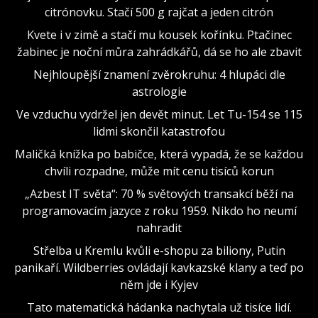
citrónovku. Stačí 500 g rajčat a jeden citrón
Kvete i v zimě a stačí mu kousek kořínku. Ptačinec
žabinec je noční můra zahrádkářů, dá se ho ale zbavit
Nejhloupější znamení zvěrokruhu: 4 hlupáci dle
astrologie
Ve vzduchu vydržel jen devět minut. Let Tu-154 se 115
lidmi skončil katastrofou
Maličká knížka po babičce, která vypadá, že se každou
chvíli rozpadne, může mít cenu tisíců korun
„Azbest IT světa“: 70 % světových transakcí běží na
programovacím jazyce z roku 1959. Nikdo ho neumí
nahradit
Střelba u Kremlu kvůli e-shopu za biliony, Putin
panikaří. Wildberries ovládají kavkazské klany a teď po
něm jde i Kyjev
Tato matematická hádanka nachytala už tisíce lidí.