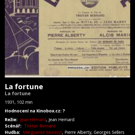
La fortune
La fortune
1931, 102 min
Hodnocení na Kinobox.cz: ?
Režie:
Jean Hémard
, Jean Hemard
Scénář:
Tristan Bernard
Hudba:
Marguerite Monnot
, Pierre Alberty, Georges Sellers