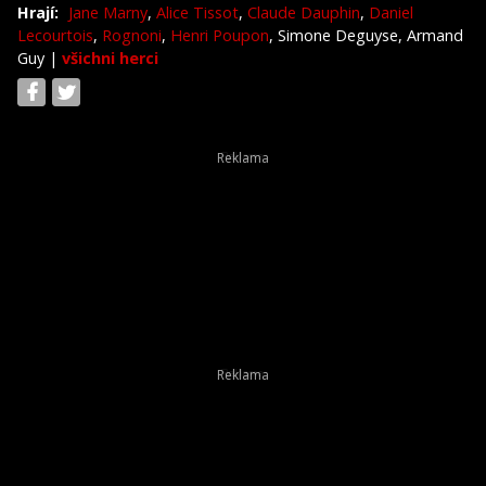
Hrají:
Jane Marny
,
Alice Tissot
,
Claude Dauphin
,
Daniel
Lecourtois
,
Rognoni
,
Henri Poupon
, Simone Deguyse, Armand
Guy
|
všichni herci