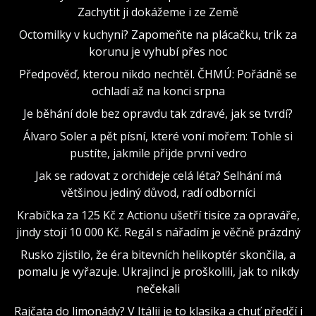
Zachytit ji dokážeme i ze Země
Octomilky v kuchyni? Zapomeňte na plácačku, trik za
korunu je vyhubí přes noc
Předpověď, kterou nikdo nechtěl. ČHMÚ: Pořádně se
ochladí až na konci srpna
Je běhání dole bez opravdu tak zdravé, jak se tvrdí?
Álvaro Soler a pět písní, které voní mořem: Tohle si
pustíte, jakmile přijde první vedro
Jak se radovat z orchideje celá léta? Selhání má
většinou jediný důvod, radí odborníci
Krabička za 125 Kč z Actionu ušetří tisíce za opraváře,
jindy stojí 10 000 Kč. Regál s nářadím je věčně prázdný
Rusko zjistilo, že éra bitevních helikoptér skončila, a
pomalu je vyřazuje. Ukrajinci je proškolili, jak to nikdy
nečekali
Rajčata do limonády? V Itálii je to klasika a chuť předčí i