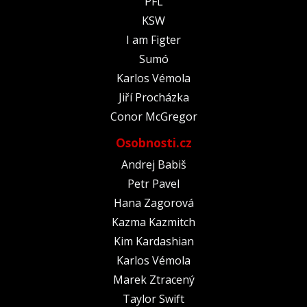
PFL
KSW
I am Figter
Sumó
Karlos Vémola
Jiří Procházka
Conor McGregor
Osobnosti.cz
Andrej Babiš
Petr Pavel
Hana Zagorová
Kazma Kazmitch
Kim Kardashian
Karlos Vémola
Marek Ztracený
Taylor Swift