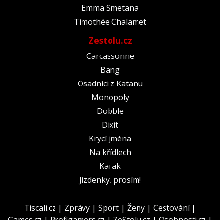
Emma Smetana
Timothée Chalamet
Zestolu.cz
Carcassonne
Bang
Osadníci z Katanu
Monopoly
Dobble
Dixit
Krycí jména
Na křídlech
Karak
Jízdenky, prosím!
Tiscali.cz
|
Zprávy
|
Sport
|
Ženy
|
Cestování
|
Games.cz
|
Profigamers.cz
|
ZeStolu.cz
|
Osobnosti.cz
|