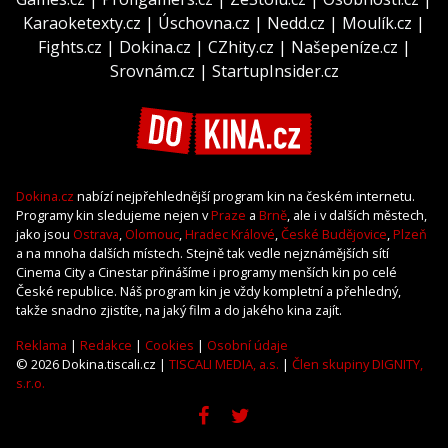
Karaoketexty.cz
|
Úschovna.cz
|
Nedd.cz
|
Moulík.cz
|
Fights.cz
|
Dokina.cz
|
CZhity.cz
|
Našepeníze.cz
|
Srovnám.cz
|
StartupInsider.cz
Dokina.cz
nabízí nejpřehlednější program kin na českém internetu.
Programy kin sledujeme nejen v
Praze
a
Brně
, ale i v dalších městech,
jako jsou
Ostrava
,
Olomouc
,
Hradec Králové
,
České Budějovice
,
Plzeň
a na mnoha dalších místech. Stejně tak vedle nejznámějších sítí
Cinema City a Cinestar přinášíme i programy menších kin po celé
České republice. Náš program kin je vždy kompletní a přehledný,
takže snadno zjistíte, na jaký film a do jakého kina zajít.
Reklama
|
Redakce
|
Cookies
|
Osobní údaje
© 2026 Dokina.tiscali.cz |
TISCALI MEDIA, a.s.
|
Člen skupiny DIGNITY,
s.r.o.