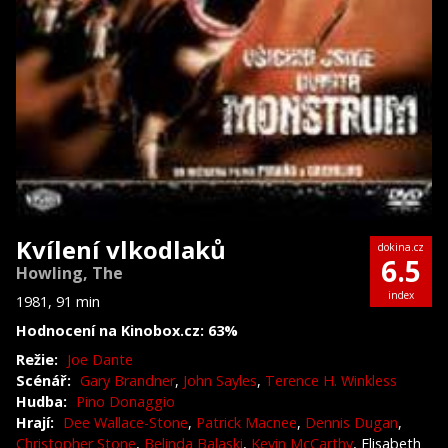
Kvílení vlkodlaků
dokina.cz
6.5
Howling, The
index
1981, 91 min
Hodnocení na Kinobox.cz: 63%
Režie:
Joe Dante
Scénář:
Gary Brandner
,
John Sayles
,
Terence H. Winkless
Hudba:
Pino Donaggio
Hrají:
Dee Wallace-Stone
,
Patrick Macnee
,
Dennis Dugan
,
Christopher Stone
,
Belinda Balaski
,
Kevin McCarthy
, Elisabeth