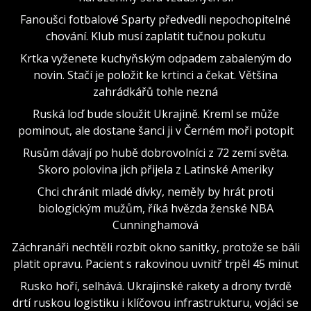
Fanoušci fotbalové Sparty předvedli nepochopitelné
chování. Klub musí zaplatit tučnou pokutu
Krtka vyženete kuchyňským odpadem zabaleným do
novin. Stačí je položit ke krtinci a čekat. Většina
zahrádkářů tohle nezná
Ruská loď bude sloužit Ukrajině. Kreml se může
pominout, ale dostane šanci ji v Černém moři potopit
Rusům dávají po hubě dobrovolníci z 72 zemí světa.
Skoro polovina jich přijela z Latinské Ameriky
Chci chránit mladé dívky, neměly by hrát proti
biologickým mužům, říká hvězda ženské NBA
Cunninghamová
Záchranáři nechtěli rozbít okno sanitky, protože se báli
platit opravu. Pacient s rakovinou uvnitř trpěl 45 minut
Rusko hoří, selhává. Ukrajinské rakety a drony tvrdě
drtí ruskou logistiku i klíčovou infrastrukturu, vojáci se