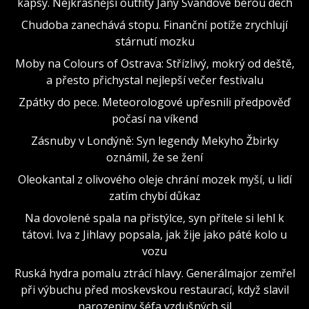
kapsy. Nejkrásnější outfity Jany Švandové berou dech
Chudoba zanechává stopu. Finanční potíže zrychlují
stárnutí mozku
Moby na Colours of Ostrava: Střízlivý, mokrý od deště,
a přesto přichystal nejlepší večer festivalu
Zpátky do pece. Meteorologové upřesnili předpověď
počasí na víkend
Zásnuby v Londýně: Syn legendy Mekyho Žbirky
oznámil, že se žení
Oleokantal z olivového oleje chrání mozek myší, u lidí
zatím chybí důkaz
Na dovolené spala na přistýlce, syn přítele si lehl k
tátovi. Iva z Jihlavy popsala, jak žije jako páté kolo u
vozu
Ruská hydra pomalu ztrácí hlavy. Generálmajor zemřel
při výbuchu před moskevskou restaurací, když slavil
narozeniny šéfa vzdušných sil