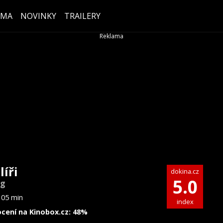
ÉMA
NOVINKY
TRAILERY
líři
dokina.cz
5.0
ng
105 min
index
cení na Kinobox.cz: 48%