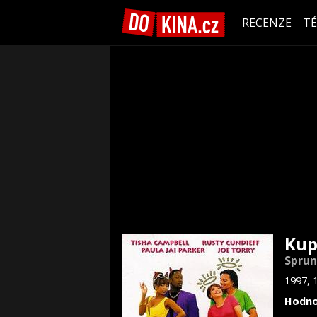
RECENZE
T
Kup
Spru
1997, 
Hodno