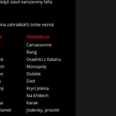
když slavil narozeniny šéfa
šina zahrádkářů tohle nezná
z
Zestolu.cz
Carcassonne
Bang
vá
Osadníci z Katanu
ch
Monopoly
an
Dobble
a
Dixit
ný
Krycí jména
Na křídlech
na
Karak
lamet
Jízdenky, prosím!