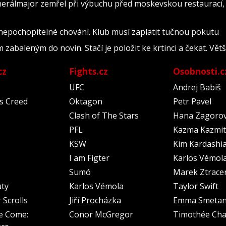
nerálmajor zemřel při výbuchu před moskevskou restaurací, 
 nepochopitelné chování. Klub musí zaplatit tučnou pokutu
abaleným do novin. Stačí je položit ke krtinci a čekat. Vět
cz
Fights.cz
Osobnosti.c
UFC
Andrej Babiš
's Creed
Oktagon
Petr Pavel
Clash of The Stars
Hana Zagoro
PFL
Kazma Kazmit
KSW
Kim Kardashi
I am Figter
Karlos Vémol
Sumó
Marek Ztrace
uty
Karlos Vémola
Taylor Swift
 Scrolls
Jiří Procházka
Emma Smeta
e Come:
Conor McGregor
Timothée Cha