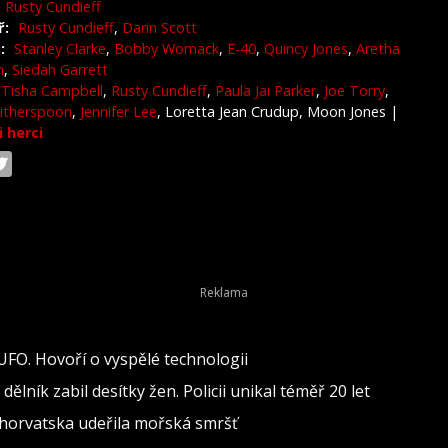
Rusty Cundieff
ř:
Rusty Cundieff
,
Darin Scott
:
Stanley Clarke
,
Bobby Womack
,
E-40
,
Quincy Jones
,
Aretha
n
,
Siedah Garrett
Tisha Campbell
,
Rusty Cundieff
,
Paula Jai Parker
,
Joe Torry
,
itherspoon
,
Jennifer Lee
, Loretta Jean Crudup, Moon Jones
|
i herci
 UFO. Hovoří o vyspělé technologii
lník zabil desítky žen. Policii unikal téměř 20 let
 Chorvatska udeřila mořská smršť