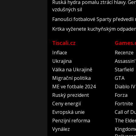
Ruská hydra pomalu ztrácí hlavy. Ge
vzdušných sil
Fanoušci fotbalové Sparty předvedli
Krtka vyženete kuchyňským odpadem z
Tiscali.cz
Games.
Inflace
Recenze
Ukrajina
Assassin
Válka na Ukrajině
Starfield
Migrační politika
GTA
ME ve fotbale 2024
Diablo IV
Ruský prezident
Forza
Ceny energií
Fortnite
Evropská unie
Call of D
Penzijní reforma
The Elder
Vynález
Kingdom