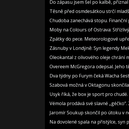
Do zápasu jsem šel po kalbě, přizn
Těsně před osmdesátkou strčí mladší
Chudoba zanechává stopu. Finanční p
Moby na Colours of Ostrava: Střízlivý
Zpátky do pece. Meteorologové upře
Zásnuby v Londýně: Syn legendy Meky
Oleokantal z olivového oleje chrání m
Overeem McGregora odepsal. Jeho těl
Dva týdny po Furym čeká Wacha šest 
Szabová možná v Oktagonu skončila. 
Usyk říká, že box je sport pro chudé.
Vémola prodává své slavné „géčko“. 
Jaromír Soukup skončil po útoku v ne
Na dovolené spala na přistýlce, syn pří