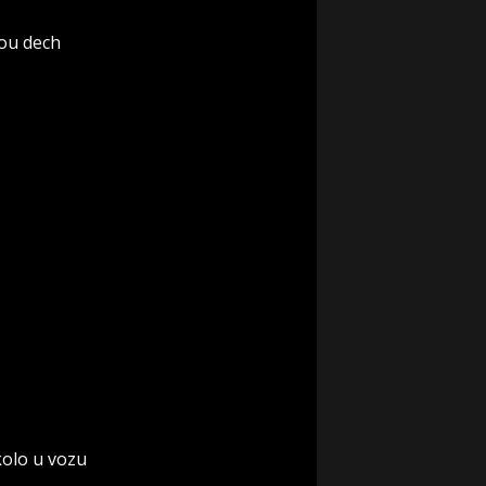
rou dech
 kolo u vozu