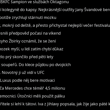
al BKFC šampion ve službách Oktagonu
 kolegyně do kapsy. Nejkrásnější outfity Jany Švandové be
otíže zrychlují stárnutí mozku
, mokrý od deště, a přesto přichystal nejlepší večer festivalu
snili předpověď počasí na víkend
ho Žbirky oznámil, že se žení
ozek myší, u lidí zatím chybí důkaz
o prý skončilo před pěti lety
soupeřů. Do klece půjdou po dvojicích
Novotný ji už vidí v UFC
 Luxus podle něj bere motivaci
Za Mercedes chce téměř 4,5 milionu
mocnici. Útočníci měli použít pálku
tele si lehl k tátovi. Iva z Jihlavy popsala, jak žije jako páté