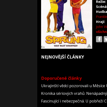
Režie:
Scéná
Hudba
Frankli
Hrají:
John W
všichn
NEJNOVĚJŠÍ ČLÁNKY
Doporučené články
Ukrajinští vědci pozorovali u Měsíce
Kronika sériových vrahů: Nenápadný dě
Fascinující i nebezpečná. U pobřeží