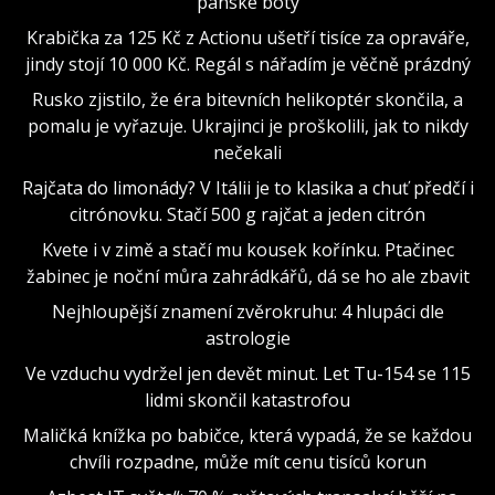
pánské boty
Krabička za 125 Kč z Actionu ušetří tisíce za opraváře,
jindy stojí 10 000 Kč. Regál s nářadím je věčně prázdný
Rusko zjistilo, že éra bitevních helikoptér skončila, a
pomalu je vyřazuje. Ukrajinci je proškolili, jak to nikdy
nečekali
Rajčata do limonády? V Itálii je to klasika a chuť předčí i
citrónovku. Stačí 500 g rajčat a jeden citrón
Kvete i v zimě a stačí mu kousek kořínku. Ptačinec
žabinec je noční můra zahrádkářů, dá se ho ale zbavit
Nejhloupější znamení zvěrokruhu: 4 hlupáci dle
astrologie
Ve vzduchu vydržel jen devět minut. Let Tu-154 se 115
lidmi skončil katastrofou
Maličká knížka po babičce, která vypadá, že se každou
chvíli rozpadne, může mít cenu tisíců korun