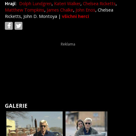
Hrají:
Dolph Lundgren
,
Kateri Walker
,
Chelsea Ricketts
,
Matthew Tompkins
,
James Chalke
,
John Enos
, Chelsea
Ricketts, John D. Montoya
|
všichni herci
GALERIE