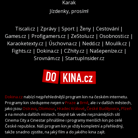
Karak
Jízdenky, prosím!
Tiscali.cz
|
Zprávy
|
Sport
|
Ženy
|
Cestování
|
Games.cz
|
Profigamers.cz
|
ZeStolu.cz
|
Osobnosti.cz
|
Karaoketexty.cz
|
Úschovna.cz
|
Nedd.cz
|
Moulík.cz
|
Fights.cz
|
Dokina.cz
|
CZhity.cz
|
Našepeníze.cz
|
Srovnám.cz
|
StartupInsider.cz
Dokina.cz
nabízí nejpřehlednější program kin na českém internetu.
Programy kin sledujeme nejen v
Praze
a
Brně
, ale i v dalších městech,
jako jsou
Ostrava
,
Olomouc
,
Hradec Králové
,
České Budějovice
,
Plzeň
a na mnoha dalších místech. Stejně tak vedle nejznámějších sítí
Cinema City a Cinestar přinášíme i programy menších kin po celé
České republice. Náš program kin je vždy kompletní a přehledný,
takže snadno zjistíte, na jaký film a do jakého kina zajít.