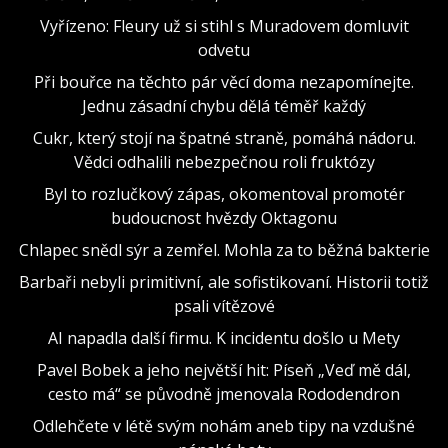
Vyřízeno: Fleury už si stihl s Muradovem domluvit
odvetu
Při bouřce na těchto pár věcí doma nezapomínejte.
Jednu zásadní chybu dělá téměř každý
Cukr, který stojí na špatné straně, pomáhá nádoru.
Vědci odhalili nebezpečnou roli fruktózy
Byl to rozlučkový zápas, okomentoval promotér
budoucnost hvězdy Oktagonu
Chlapec snědl sýr a zemřel. Mohla za to běžná bakterie
Barbaři nebyli primitivní, ale sofistikovaní. Historii totiž
psali vítězové
AI napadla další firmu. K incidentu došlo u Mety
Pavel Bobek a jeho největší hit: Píseň „Veď mě dál,
cesto má“ se původně jmenovala Rododendron
Odlehčete v létě svým nohám aneb tipy na vzdušné