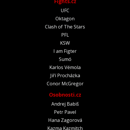
Fights.cz
UFC
Oktagon
Clash of The Stars
PFL
KSW
I am Figter
Sumó
Karlos Vémola
Jiří Procházka
Conor McGregor
Osobnosti.cz
Andrej Babiš
Petr Pavel
Hana Zagorová
Kazma Kazmitch