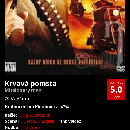
Krvavá pomsta
dokina.cz
5.0
Missionary man
index
2007, 92 min
Hodnocení na Kinobox.cz: 47%
Režie:
Dolph Lundgren
Scénář:
Dolph Lundgren
, Frank Valdez
Hudba:
Elia Cmiral