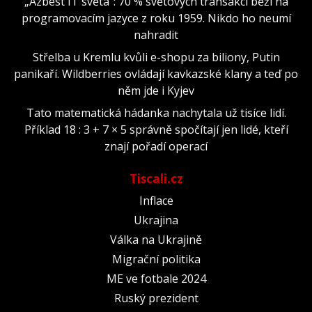
„Azbest IT světa“: 70 % světových transakcí běží na
programovacím jazyce z roku 1959. Nikdo ho neumí
nahradit
Střelba u Kremlu kvůli e-shopu za biliony, Putin
panikaří. Wildberries ovládají kavkazské klany a teď po
něm jde i Kyjev
Tato matematická hádanka nachytala už tisíce lidí.
Příklad 18 : 3 + 7 × 5 správně spočítají jen lidé, kteří
znají pořadí operací
Tiscali.cz
Inflace
Ukrajina
Válka na Ukrajině
Migrační politika
ME ve fotbale 2024
Ruský prezident