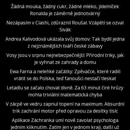
Žádná mouka, žádný cukr, žádné mléko, jídelníček
Ronalda je záměrně jednotvárný
Nezápasím v Clashi, zdůraznil Roušal. Vzápětí se ozval
Sivák
Andrea Kalivodová ukázala svůj domov: Tak bydlí jedna
z nejznámějších tváří české zábavy
Vosy jsou v srpnu nejnebezpečnější: Přírodní triky, jak
je vyhnat ze zahrady a domu
Ewa Farna a nelehké začátky: Zpěvačce, které radili
vrátit se do Polska, teď fanoušci nestačí tleskat
Letadlu se začalo chovat divně. Za 63 minut čiré hrůzy
mohla triviální matematická chyba
V zácpě ve vedru zapnul topení na maximum. Absurdní
trik zachrání motor před opravou za desítky tisíc
Aplikace Záchranka umí nově zavolat psychologa
jedním kliknutím. Zatím jen v jednom kraji, další už