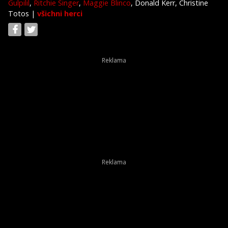
Gulpilil
,
Ritchie Singer
,
Maggie Blinco
, Donald Kerr, Christine
Totos
|
všichni herci