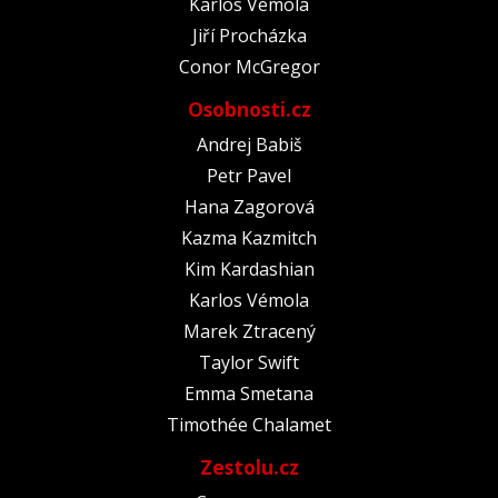
Karlos Vémola
Jiří Procházka
Conor McGregor
Osobnosti.cz
Andrej Babiš
Petr Pavel
Hana Zagorová
Kazma Kazmitch
Kim Kardashian
Karlos Vémola
Marek Ztracený
Taylor Swift
Emma Smetana
Timothée Chalamet
Zestolu.cz