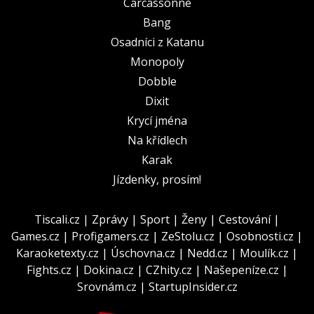
Carcassonne
Bang
Osadníci z Katanu
Monopoly
Dobble
Dixit
Krycí jména
Na křídlech
Karak
Jízdenky, prosím!
Tiscali.cz
|
Zprávy
|
Sport
|
Ženy
|
Cestování
|
Games.cz
|
Profigamers.cz
|
ZeStolu.cz
|
Osobnosti.cz
|
Karaoketexty.cz
|
Úschovna.cz
|
Nedd.cz
|
Moulík.cz
|
Fights.cz
|
Dokina.cz
|
CZhity.cz
|
Našepeníze.cz
|
Srovnám.cz
|
StartupInsider.cz