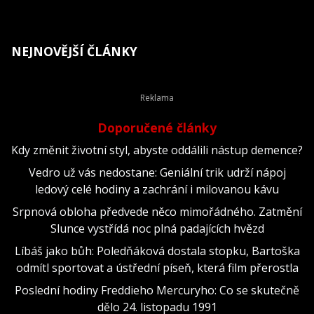
NEJNOVĚJŠÍ ČLÁNKY
Doporučené články
Kdy změnit životní styl, abyste oddálili nástup demence?
Vedro už vás nedostane: Geniální trik udrží nápoj
ledový celé hodiny a zachrání i milovanou kávu
Srpnová obloha předvede něco mimořádného. Zatmění
Slunce vystřídá noc plná padajících hvězd
Líbáš jako bůh: Poledňáková dostala stopku, Bartoška
odmítl sportovat a ústřední píseň, která film přerostla
Poslední hodiny Freddieho Mercuryho: Co se skutečně
dělo 24. listopadu 1991