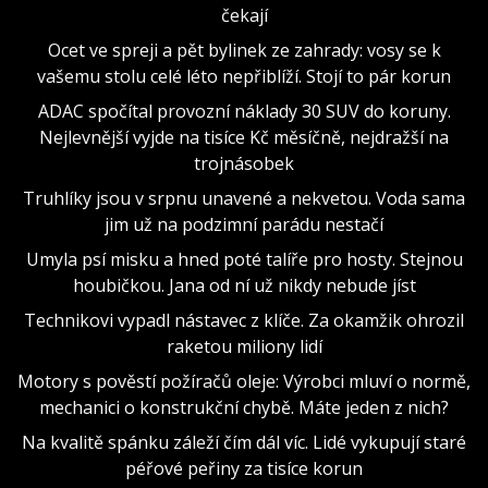
čekají
Ocet ve spreji a pět bylinek ze zahrady: vosy se k
vašemu stolu celé léto nepřiblíží. Stojí to pár korun
ADAC spočítal provozní náklady 30 SUV do koruny.
Nejlevnější vyjde na tisíce Kč měsíčně, nejdražší na
trojnásobek
Truhlíky jsou v srpnu unavené a nekvetou. Voda sama
jim už na podzimní parádu nestačí
Umyla psí misku a hned poté talíře pro hosty. Stejnou
houbičkou. Jana od ní už nikdy nebude jíst
Technikovi vypadl nástavec z klíče. Za okamžik ohrozil
raketou miliony lidí
Motory s pověstí požíračů oleje: Výrobci mluví o normě,
mechanici o konstrukční chybě. Máte jeden z nich?
Na kvalitě spánku záleží čím dál víc. Lidé vykupují staré
péřové peřiny za tisíce korun