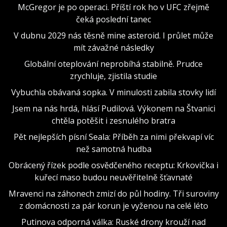
McGregor je po operaci. Příští rok ho v UFC zřejmě
čeká poslední tanec
V dubnu 2029 nás těsně mine asteroid. I průlet může
mít závažné následky
Globální oteplování neprobíhá stabilně. Prudce
zrychluje, zjistila studie
Vybuchla obávaná sopka. V minulosti zabila stovky lidí
Jsem na nás hrdá, hlásí Pudilová. Výkonem na Štvanici
chtěla potěšit i zesnulého bratra
Pět nejlepších písní Seala: Příběh za nimi překvapí víc
než samotná hudba
Obrácený řízek podle osvědčeného receptu: Krkovička i
kuřecí maso budou neuvěřitelně šťavnaté
Mravenci na záhonech zmizí do půl hodiny. Tři suroviny
z domácnosti za pár korun je vyženou na celé léto
Putinova odporná válka: Ruské drony krouží nad