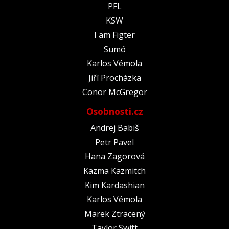
PFL
KSW
I am Figter
Sumó
Karlos Vémola
Jiří Procházka
Conor McGregor
Osobnosti.cz
Andrej Babiš
Petr Pavel
Hana Zagorová
Kazma Kazmitch
Kim Kardashian
Karlos Vémola
Marek Ztracený
Taylor Swift