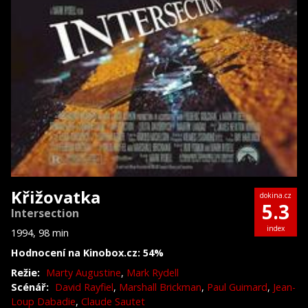
Křižovatka
dokina.cz
5.3
Intersection
index
1994, 98 min
Hodnocení na Kinobox.cz: 54%
Režie:
Marty Augustine
,
Mark Rydell
Scénář:
David Rayfiel
,
Marshall Brickman
,
Paul Guimard
,
Jean-
Loup Dabadie
,
Claude Sautet