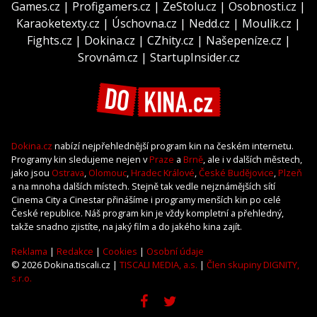
Games.cz
|
Profigamers.cz
|
ZeStolu.cz
|
Osobnosti.cz
|
Karaoketexty.cz
|
Úschovna.cz
|
Nedd.cz
|
Moulík.cz
|
Fights.cz
|
Dokina.cz
|
CZhity.cz
|
Našepeníze.cz
|
Srovnám.cz
|
StartupInsider.cz
Dokina.cz
nabízí nejpřehlednější program kin na českém internetu.
Programy kin sledujeme nejen v
Praze
a
Brně
, ale i v dalších městech,
jako jsou
Ostrava
,
Olomouc
,
Hradec Králové
,
České Budějovice
,
Plzeň
a na mnoha dalších místech. Stejně tak vedle nejznámějších sítí
Cinema City a Cinestar přinášíme i programy menších kin po celé
České republice. Náš program kin je vždy kompletní a přehledný,
takže snadno zjistíte, na jaký film a do jakého kina zajít.
Reklama
|
Redakce
|
Cookies
|
Osobní údaje
© 2026 Dokina.tiscali.cz |
TISCALI MEDIA, a.s.
|
Člen skupiny DIGNITY,
s.r.o.