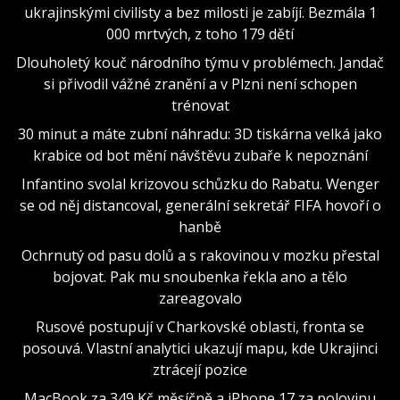
ukrajinskými civilisty a bez milosti je zabíjí. Bezmála 1
000 mrtvých, z toho 179 dětí
Dlouholetý kouč národního týmu v problémech. Jandač
si přivodil vážné zranění a v Plzni není schopen
trénovat
30 minut a máte zubní náhradu: 3D tiskárna velká jako
krabice od bot mění návštěvu zubaře k nepoznání
Infantino svolal krizovou schůzku do Rabatu. Wenger
se od něj distancoval, generální sekretář FIFA hovoří o
hanbě
Ochrnutý od pasu dolů a s rakovinou v mozku přestal
bojovat. Pak mu snoubenka řekla ano a tělo
zareagovalo
Rusové postupují v Charkovské oblasti, fronta se
posouvá. Vlastní analytici ukazují mapu, kde Ukrajinci
ztrácejí pozice
MacBook za 349 Kč měsíčně a iPhone 17 za polovinu