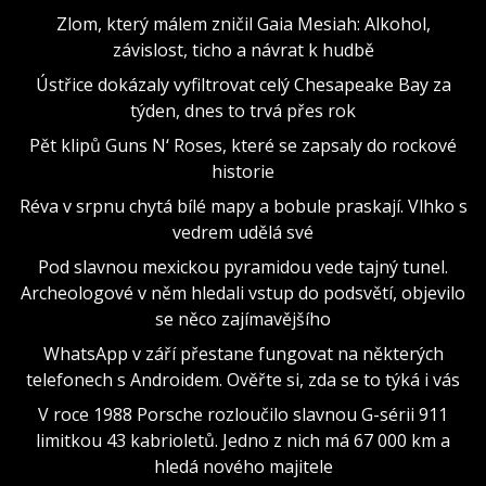
Zlom, který málem zničil Gaia Mesiah: Alkohol,
závislost, ticho a návrat k hudbě
Ústřice dokázaly vyfiltrovat celý Chesapeake Bay za
týden, dnes to trvá přes rok
Pět klipů Guns N‘ Roses, které se zapsaly do rockové
historie
Réva v srpnu chytá bílé mapy a bobule praskají. Vlhko s
vedrem udělá své
Pod slavnou mexickou pyramidou vede tajný tunel.
Archeologové v něm hledali vstup do podsvětí, objevilo
se něco zajímavějšího
WhatsApp v září přestane fungovat na některých
telefonech s Androidem. Ověřte si, zda se to týká i vás
V roce 1988 Porsche rozloučilo slavnou G-sérii 911
limitkou 43 kabrioletů. Jedno z nich má 67 000 km a
hledá nového majitele