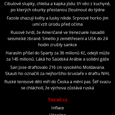
Cibulové slupky, chleba a kapka jódu: tři věci z kuchyně,
po kterých okurky přestanou žloutnout do týdne
Fazole shazují květy a lusky nikde. Srpnové horko jim
umí vzít úrodu před očima
Rusové tvrdí, že Američané ve Venezuele nasadili
seismické zbraně. Smetlo ji zemětřesení a USA do 24
hodin zrušily sankce
Haraslín přišel do Sparty za 36 milionů Kč, odejít může
za 145 milionů. Láká ho Saúdská Arábie a solidní gáže
San Jose draftovalo 216 cm vysokého Moldavana.
Skauti ho označili za nejhoršího bruslaře v draftu NHL
Ruské tenisové děti míří do Česka a mění pas. Šéf svazu
se chlácholí, že výchova zůstává ruská
Tiscali.cz
Inflace
Ukrajina