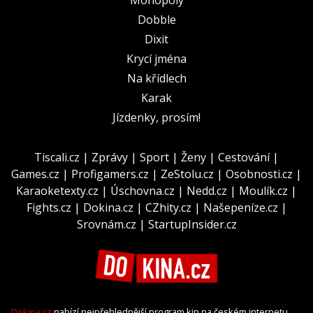
Dobble
Dixit
Krycí jména
Na křídlech
Karak
Jízdenky, prosím!
Tiscali.cz
|
Zprávy
|
Sport
|
Ženy
|
Cestování
|
Games.cz
|
Profigamers.cz
|
ZeStolu.cz
|
Osobnosti.cz
|
Karaoketexty.cz
|
Úschovna.cz
|
Nedd.cz
|
Moulík.cz
|
Fights.cz
|
Dokina.cz
|
CZhity.cz
|
Našepeníze.cz
|
Srovnám.cz
|
StartupInsider.cz
Dokina.cz
nabízí nejpřehlednější program kin na českém internetu.