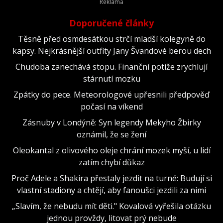
Doporučené články
Těsně před osmdesátkou strčí mladší kolegyně do
kapsy. Nejkrásnější outfity Jany Švandové berou dech
Chudoba zanechává stopu. Finanční potíže zrychlují
stárnutí mozku
Zpátky do pece. Meteorologové upřesnili předpověď
počasí na víkend
Zásnuby v Londýně: Syn legendy Mekyho Žbirky
oznámil, že se žení
Oleokantal z olivového oleje chrání mozek myší, u lidí
zatím chybí důkaz
Proč Adele a Shakira přestaly jezdit na turné: Budují si
vlastní stadiony a chtějí, aby fanoušci jezdili za nimi
„Slavím, že nebudu mít děti." Kovalová vyřešila otázku
jednou provždy, litovat prý nebude