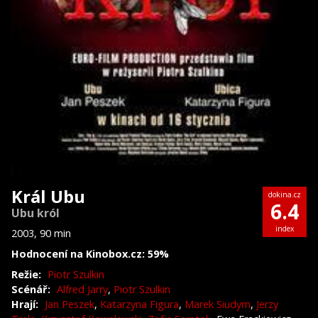
Král Ubu
dokina.cz
6.4
Ubu król
index
2003, 90 min
Hodnocení na Kinobox.cz: 59%
Režie:
Piotr Szulkin
Scénář:
Alfred Jarry
,
Piotr Szulkin
Hrají:
Jan Peszek
,
Katarzyna Figura
,
Marek Siudym
,
Jerzy