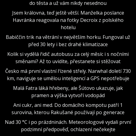
do těsta a už vám nikdy nesednou
Jsem královna, teď ještě větší. Manželka poslance
Havránka reagovala na fotky Decroix z polského
hotelu
Babiččin trik na větrání v největším horku. Fungoval už
před 30 lety i bez drahé klimatizace
Kolik si vydělá řidič autobusu za celý měsíc i s nočními
směnami? Až to uvidíte, přestanete si stěžovat
Česko má první vlastní řízené střely. Narwhal doletí 730
km, naviguje se umělou inteligencí a GPS nepotřebuje
Malá Fatra láká hřebeny, ale Šútovo ukazuje, jak
pramen a výška vytvoří vodopád
Ani cukr, ani med. Do domácího kompotu patří 1
surovina, kterou Rakušané používají po generace
Nad 30 °C i po prázdninách. Meteorologové vydali první
podzimní předpověď, ochlazení nečekejte