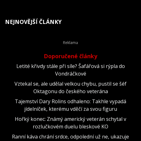
NEJNOVĚJŠÍ ČLÁNKY
Doporučené články
Letité křivdy stále při síle? Šafářová si rýpla do
Vondráčkové
Vztekal se, ale udělal velkou chybu, pustil se šéf
Oktagonu do českého veterána
Tajemství Dary Rolins odhaleno: Takhle vypadá
jídelníček, kterému vděčí za svou figuru
Hořký konec: Známý americký veterán schytal v
rozlučkovém duelu bleskové KO
Ranní káva chrání srdce, odpolední už ne, ukazuje