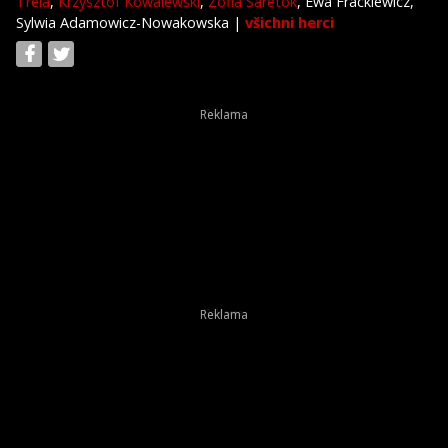
Trela
,
Krzysztof Kowalewski
,
Zofia Saretok
, Ewa Frackiewicz,
Sylwia Adamowicz-Nowakowska
|
všichni herci