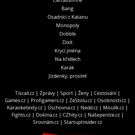
Bang
Osadníci z Katanu
Monopoly
Dobble
Dixit
Krycí jména
Na křídlech
Karak
Jízdenky, prosím!
Tiscali.cz
|
Zprávy
|
Sport
|
Ženy
|
Cestování
|
Games.cz
|
Profigamers.cz
|
ZeStolu.cz
|
Osobnosti.cz
|
Karaoketexty.cz
|
Úschovna.cz
|
Nedd.cz
|
Moulík.cz
|
Fights.cz
|
Dokina.cz
|
CZhity.cz
|
Našepeníze.cz
|
Srovnám.cz
|
StartupInsider.cz