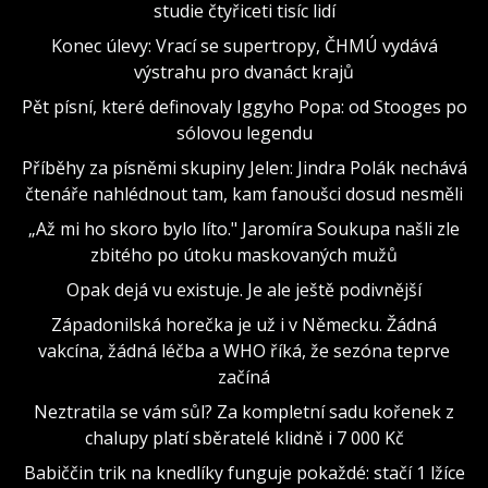
studie čtyřiceti tisíc lidí
Konec úlevy: Vrací se supertropy, ČHMÚ vydává
výstrahu pro dvanáct krajů
Pět písní, které definovaly Iggyho Popa: od Stooges po
sólovou legendu
Příběhy za písněmi skupiny Jelen: Jindra Polák nechává
čtenáře nahlédnout tam, kam fanoušci dosud nesměli
„Až mi ho skoro bylo líto." Jaromíra Soukupa našli zle
zbitého po útoku maskovaných mužů
Opak dejá vu existuje. Je ale ještě podivnější
Západonilská horečka je už i v Německu. Žádná
vakcína, žádná léčba a WHO říká, že sezóna teprve
začíná
Neztratila se vám sůl? Za kompletní sadu kořenek z
chalupy platí sběratelé klidně i 7 000 Kč
Babiččin trik na knedlíky funguje pokaždé: stačí 1 lžíce