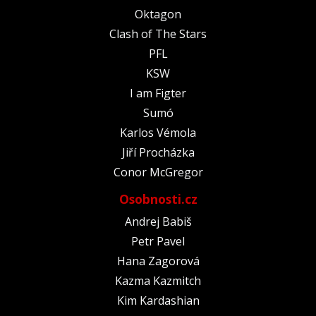
Oktagon
Clash of The Stars
PFL
KSW
I am Figter
Sumó
Karlos Vémola
Jiří Procházka
Conor McGregor
Osobnosti.cz
Andrej Babiš
Petr Pavel
Hana Zagorová
Kazma Kazmitch
Kim Kardashian