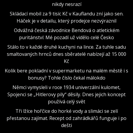
nikdy nesrazí
Skládací mobil za 9 tisíc Kč v Kauflandu zní jako sen.
Háček je v detailu, který prodejce nezvýraznil
Odvážná česká závodnice Bendová o atletickém
puritánství: Mé pozadí už vidělo celé Česko
Stálo to v každé druhé kuchyni na lince. Za tuhle sadu
smaltovaných hrnců dnes sběratelé nabízejí až 15 000
Kč
Kolik bere pokladní v supermarketu na malém městě i s
bonusy? Tohle číslo čekal málokdo
Němci vymysleli v roce 1934 univerzální kulomet,
Spojenci se „Hitlerovy pily“ děsily. Dnes jejich koncept
používá celý svět
Tři lžíce hořčice do horké vody a slimáci se zelí
přestanou zajímat. Recept od zahrádkářů funguje i po
dešti