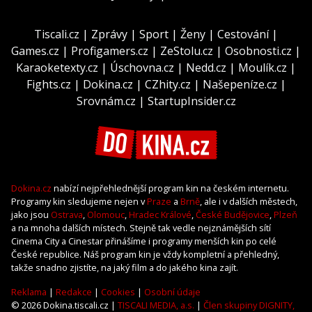
Tiscali.cz
|
Zprávy
|
Sport
|
Ženy
|
Cestování
|
Games.cz
|
Profigamers.cz
|
ZeStolu.cz
|
Osobnosti.cz
|
Karaoketexty.cz
|
Úschovna.cz
|
Nedd.cz
|
Moulík.cz
|
Fights.cz
|
Dokina.cz
|
CZhity.cz
|
Našepeníze.cz
|
Srovnám.cz
|
StartupInsider.cz
Dokina.cz
nabízí nejpřehlednější program kin na českém internetu.
Programy kin sledujeme nejen v
Praze
a
Brně
, ale i v dalších městech,
jako jsou
Ostrava
,
Olomouc
,
Hradec Králové
,
České Budějovice
,
Plzeň
a na mnoha dalších místech. Stejně tak vedle nejznámějších sítí
Cinema City a Cinestar přinášíme i programy menších kin po celé
České republice. Náš program kin je vždy kompletní a přehledný,
takže snadno zjistíte, na jaký film a do jakého kina zajít.
Reklama
|
Redakce
|
Cookies
|
Osobní údaje
© 2026 Dokina.tiscali.cz |
TISCALI MEDIA, a.s.
|
Člen skupiny DIGNITY,