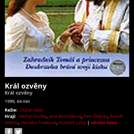
Král ozvěny
Král ozvěny
1999, 64 min
Režie:
Dušan Klein
Hrají:
Michal Hruška
,
Jana Bernášková
,
Petr Štěpán
,
Rudolf
Máhrla
,
Hermína Franková
,
Norbert Lichý
|
všichni herci