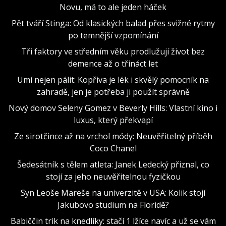
Novu, má to ale jeden háček
Pět tváří Stinga: Od klasických balad přes svižné rytmy
po temnější vzpomínání
Tři faktory ve středním věku prodlužují život bez
demence až o třináct let
Umí nejen pálit: Kopřiva je lék i skvělý pomocník na
zahradě, jen je potřeba ji použít správně
Nový domov Seleny Gomez v Beverly Hills: Vlastní kino i
luxus, který překvapí
Ze sirotčince až na vrchol módy: Neuvěřitelný příběh
Coco Chanel
Šedesátník s tělem atleta: Janek Ledecký přiznal, co
stojí za jeho neuvěřitelnou fyzičkou
Syn Leoše Mareše na univerzitě v USA: Kolik stojí
Jakubovo studium na Floridě?
Babiččin trik na knedlíky: stačí 1 lžíce navíc a už se vám