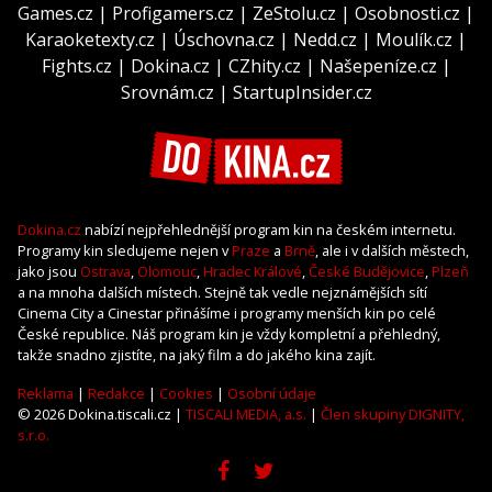
Games.cz
|
Profigamers.cz
|
ZeStolu.cz
|
Osobnosti.cz
|
Karaoketexty.cz
|
Úschovna.cz
|
Nedd.cz
|
Moulík.cz
|
Fights.cz
|
Dokina.cz
|
CZhity.cz
|
Našepeníze.cz
|
Srovnám.cz
|
StartupInsider.cz
Dokina.cz
nabízí nejpřehlednější program kin na českém internetu.
Programy kin sledujeme nejen v
Praze
a
Brně
, ale i v dalších městech,
jako jsou
Ostrava
,
Olomouc
,
Hradec Králové
,
České Budějovice
,
Plzeň
a na mnoha dalších místech. Stejně tak vedle nejznámějších sítí
Cinema City a Cinestar přinášíme i programy menších kin po celé
České republice. Náš program kin je vždy kompletní a přehledný,
takže snadno zjistíte, na jaký film a do jakého kina zajít.
Reklama
|
Redakce
|
Cookies
|
Osobní údaje
© 2026 Dokina.tiscali.cz |
TISCALI MEDIA, a.s.
|
Člen skupiny DIGNITY,
s.r.o.