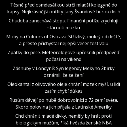
Těsně před osmdesátkou strčí mladší kolegyně do
kapsy. Nejkrásnější outfity Jany Švandové berou dech
Chudoba zanechává stopu. Finanční potíže zrychlují
stárnutí mozku
Moby na Colours of Ostrava: Střízlivý, mokrý od deště,
a přesto přichystal nejlepší večer festivalu
Zpátky do pece. Meteorologové upřesnili předpověď
počasí na víkend
Zásnuby v Londýně: Syn legendy Mekyho Žbirky
oznámil, že se žení
Oleokantal z olivového oleje chrání mozek myší, u lidí
zatím chybí důkaz
Rusům dávají po hubě dobrovolníci z 72 zemí světa.
Skoro polovina jich přijela z Latinské Ameriky
Chci chránit mladé dívky, neměly by hrát proti
biologickým mužům, říká hvězda ženské NBA