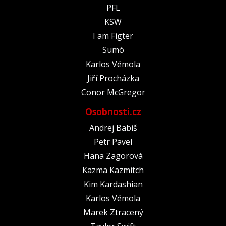
PFL
KSW
I am Figter
Sumó
Karlos Vémola
Jiří Procházka
Conor McGregor
Osobnosti.cz
Andrej Babiš
Petr Pavel
Hana Zagorová
Kazma Kazmitch
Kim Kardashian
Karlos Vémola
Marek Ztracený