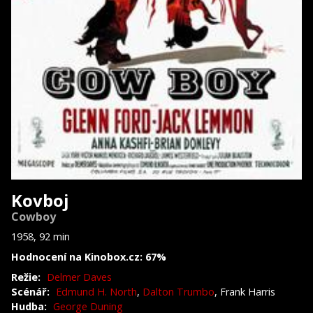
Kovboj
Cowboy
1958, 92 min
Hodnocení na Kinobox.cz: 67%
Režie:
Delmer Daves
Scénář:
Edmund H. North
,
Dalton Trumbo
, Frank Harris
Hudba:
George Duning