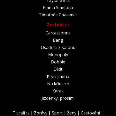
Taylor Swift
Emma Smetana
Timothée Chalamet
Zestolu.cz
Carcassonne
Bang
Osadníci z Katanu
Monopoly
Dobble
Dixit
Krycí jména
Na křídlech
Karak
Jízdenky, prosím!
Tiscali.cz
|
Zprávy
|
Sport
|
Ženy
|
Cestování
|