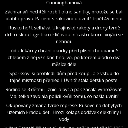
Cunninghamová
Záchranáři nechtěli rozbít okno sanitky, protože se báli
platit opravu. Pacient s rakovinou uvnitř trpěl 45 minut
Rusko hoří, selhává. Ukrajinské rakety a drony tvrdě
drtí ruskou logistiku i klíčovou infrastrukturu, vojáci se
nehnou
Jód z lékárny chrání okurky před plísní i houbami. S
chlebem z něj vznikne hnojivo, po kterém plodí o dva
měsíce déle
Sparksovi si prohlédli dům před koupí, ale vstup do
tajné místnosti přehlédli. Uvnitř stála dětská postel
Rodina se 3 dětmi jí zničila byt a pak začala vyhrožovat.
Majitelka zavolala policii kvůli tomu, co našla uvnitř
Okupovaný zmar a tvrdé represe: Rusové na dobytých
územích kradou děti. Hrozí kolaps dodávek elektřiny i
vody