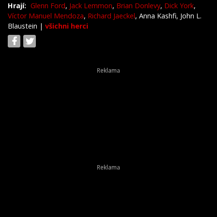
Hrají:
Glenn Ford
,
Jack Lemmon
,
Brian Donlevy
,
Dick York
,
Víctor Manuel Mendoza
,
Richard Jaeckel
, Anna Kashfi, John L.
Blaustein
|
všichni herci