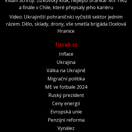
Viliam Schrojf: žižkovský kluk, nejlepší brankář MS 1962
a finále v Chile, které přepsaly jeho kariéru
Video: Ukrajinští pohraničníci vyčistili sektor jedním
rázem. Dělo, sklady, drony, vše smetla brigáda Ocelová
Hranice
Tiscali.cz
Inflace
Ukrajina
Válka na Ukrajině
Migrační politika
ME ve fotbale 2024
Ruský prezident
Ceny energií
Evropská unie
Penzijní reforma
Vynález