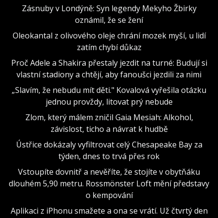
Zásnuby v Londýně: Syn legendy Mekyho Žbirky
oznámil, že se žení
Oleokantal z olivového oleje chrání mozek myší, u lidí
zatím chybí důkaz
Proč Adele a Shakira přestaly jezdit na turné: Budují si
vlastní stadiony a chtějí, aby fanoušci jezdili za nimi
„Slavím, že nebudu mít děti." Kovalová vyřešila otázku
jednou provždy, litovat prý nebude
Zlom, který málem zničil Gaia Mesiah: Alkohol,
závislost, ticho a návrat k hudbě
Ústřice dokázaly vyfiltrovat celý Chesapeake Bay za
týden, dnes to trvá přes rok
Vstoupíte dovnitř a nevěříte, že stojíte v obytňáku
dlouhém 5,90 metru. Rossmönster Loft mění představy
o kempování
Aplikaci z iPhonu smažete a ona se vrátí. Už čtvrtý den