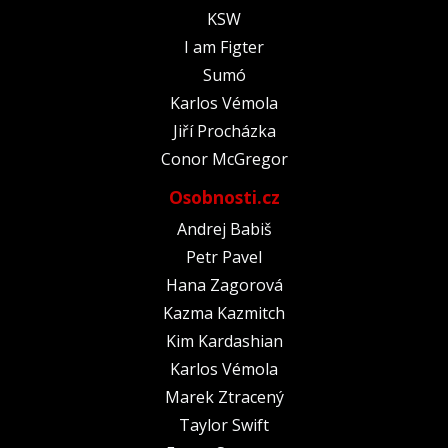
KSW
I am Figter
Sumó
Karlos Vémola
Jiří Procházka
Conor McGregor
Osobnosti.cz
Andrej Babiš
Petr Pavel
Hana Zagorová
Kazma Kazmitch
Kim Kardashian
Karlos Vémola
Marek Ztracený
Taylor Swift