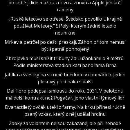
po sobě ji lidé mažou znovu a znovu a Apple jen krčí
rameny
„Ruské letectvo se otřese. Švédsko povolilo Ukrajině
používat Meteory.“ Střely, kterým žádné letadlo
neunikne
Mrkev a petržel po dešti praskají. Záhon přitom nemusí
být špatně pohnojený
Zbrojovka musí snížit tribuny Za Lužánkami o 9 metrů.
Podle ministerstva stadion kazí panorama Brna
Jablka a švestky na stromě hnědnou v chumáčích. Jeden
plesnivý plod nakazí další
Del Toro podepsal smlouvu do roku 2031. V pelotonu
má delší kontrakt než Pogačar, jeho vlastní týmový lídr
Dvanáctiletý ovčák utekl z farmy. Na krku přinesl ručně
psaný vzkaz, který z něj udělal hrdinu
Žabky za volantem nejsou zakázané, ale při nehodě