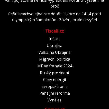
vám pojišťovna nemusí vyplatit ani korunu. Vysvětlíme
proč
Čeští beachvolejbalisté dotáhli skóre na 14:14 proti
olympijským šampionům. Závěr jim ale nevyšel
Tiscali.cz
Inflace
Ukrajina
Válka na Ukrajině
Migrační politika
ME ve fotbale 2024
Ruský prezident
Ceny energií
Evropská unie
Penzijní reforma
Vynález