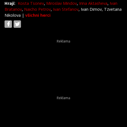
Hrají:
Kosta Tsonev
,
Miroslav Mindov
,
Irina Aktasheva
,
Ivan
Bratanov
,
Naicho Petrov
,
Ivan Stefanov
, Ivan Dimov, Tzvetana
Nikolova
|
všichni herci